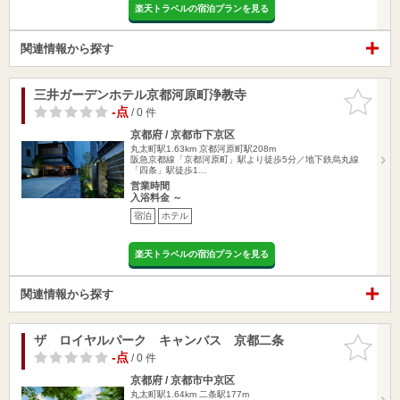
楽天トラベルの宿泊プランを見る
関連情報から探す
三井ガーデンホテル京都河原町浄教寺
お気に入
りに追加
-点
/ 0 件
京都府 / 京都市下京区
丸太町駅1.63km
京都河原町駅208m
阪急京都線「京都河原町」駅より徒歩5分／地下鉄烏丸線
「四条」駅徒歩1…
営業時間
入浴料金 ～
宿泊
ホテル
楽天トラベルの宿泊プランを見る
関連情報から探す
ザ ロイヤルパーク キャンバス 京都二条
お気に入
りに追加
-点
/ 0 件
京都府 / 京都市中京区
丸太町駅1.64km
二条駅177m