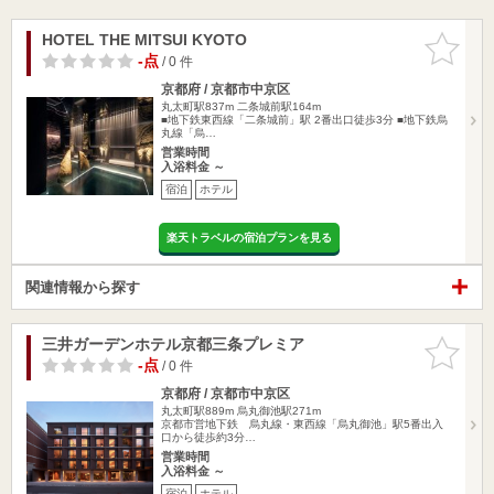
HOTEL THE MITSUI KYOTO
お気に入
りに追加
-点
/ 0 件
京都府 / 京都市中京区
丸太町駅837m
二条城前駅164m
■地下鉄東西線「二条城前」駅 2番出口徒歩3分 ■地下鉄烏
丸線「烏…
営業時間
入浴料金 ～
宿泊
ホテル
楽天トラベルの宿泊プランを見る
関連情報から探す
三井ガーデンホテル京都三条プレミア
お気に入
りに追加
-点
/ 0 件
京都府 / 京都市中京区
丸太町駅889m
烏丸御池駅271m
京都市営地下鉄 烏丸線・東西線「烏丸御池」駅5番出入
口から徒歩約3分…
営業時間
入浴料金 ～
宿泊
ホテル