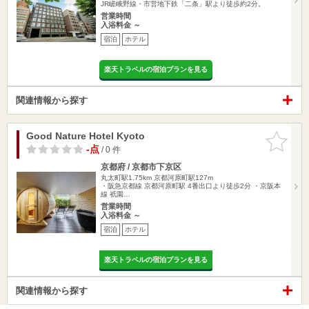
JR嵯峨野線・市営地下鉄「二条」駅より徒歩約2分。
営業時間
入浴料金 ～
宿泊
ホテル
楽天トラベルの宿泊プランを見る
関連情報から探す
Good Nature Hotel Kyoto
お気に入
りに追加
-点
/ 0 件
京都府 / 京都市下京区
丸太町駅1.75km
京都河原町駅127m
・阪急京都線 京都河原町駅 4番出口より徒歩2分 ・京阪本
線 祇園…
営業時間
入浴料金 ～
宿泊
ホテル
楽天トラベルの宿泊プランを見る
関連情報から探す