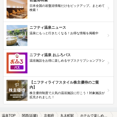
岩盤浴特集
日本全国の岩盤浴情報だけをピックアップ。まとめて
検索！
ニフティ温泉ニュース
温泉にもっと行きたくなる！お得な情報を掲載中
ニフティ温泉 おふろパス
温浴施設をお得に楽しめるサブスクリプションプラン
【ニフティライフスタイル株主優待のご案
内】
株主優待制度で人気の温浴施設に行こう！対象施設が
拡充されました！
温泉TOP
関西(近畿)
京都府
丸太町駅
ホテルで楽しめる丸太町駅近くの温泉、日帰り温泉、スーパー銭湯おすすめ