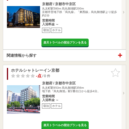
京都府 / 京都市中京区
丸太町駅580m
烏丸御池駅200m
京都市営地下鉄「烏丸線」「東西線」烏丸御池駅より徒歩
約2分
営業時間
入浴料金 ～
宿泊
ホテル
楽天トラベルの宿泊プランを見る
関連情報から探す
ホテルシャトレーイン京都
お気に入
りに追加
-点
/ 0 件
京都府 / 京都市中京区
丸太町駅653m
烏丸御池駅356m
地下鉄『烏丸御池』駅2番出口から徒歩4分。
営業時間
入浴料金 ～
宿泊
ホテル
楽天トラベルの宿泊プランを見る