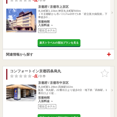
-点
/ 0 件
京都府 / 京都市上京区
丸太町駅1.22km
神宮丸太町駅500m
ＪＲ京都駅から市バス17or205で1本「府立医大病院前」下
車徒歩3…
営業時間
入浴料金 ～
宿泊
ホテル
楽天トラベルの宿泊プランを見る
関連情報から探す
コンフォートイン京都四条烏丸
お気に入
りに追加
-点
/ 0 件
京都府 / 京都市中京区
丸太町駅1.28km
四条駅322m
阪急「烏丸駅」22番出口より徒歩3分・地下鉄「四条駅」1
番出口より徒…
営業時間
入浴料金 ～
宿泊
ホテル