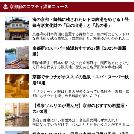
京都府のニフティ温泉ニュース
海の京都・舞鶴に残されたレトロ銭湯をめぐる！登
録有形文化財の「日の出湯」と「若の湯」
京都府の日本海側に位置する舞鶴市は、魚の町にしてレトロ
な商店街が残る西地区（西舞鶴）と、海軍ゆかりの赤れんが
パークや海上自衛隊施設のある東地区（東舞鶴）に分けられ
ます。今回案内するのは西地区に今も残る2軒の銭湯「日の
京都府のスーパー銭湯おすすめ17選【2025年最新
出湯」と「若の湯」。いずれも国の登録有形文化財に指定さ
版】
れた歴史ある建物でありながら、今も現役のお風呂屋さんで
す。
明治維新まで日本の都であった京都府は、関西地方だけでな
く日本を代表する観光地。歴史ある名所旧跡や寺社仏閣、そ
漁師町や商店街で働く人々を支えてきたこの2軒の銭湯とと
して古都ならではの文化が魅力です。
もに、立ち寄りたい舞鶴の観光スポットや温浴施設を紹介し
ます。
京都でサウナがオススメの温泉・スパ・スーパー銭
今回は、そんな京都府で2025年現在おすすめのスーパー銭
湯10選
湯を紹介します。
───
有名な観光名所のすぐ近くにある日帰り入浴施設から、山間
提供元：京都府舞鶴市【PR】
「サウナー」と呼ばれる人が多くなっている昨今、古都・京
部でレジャー気分を満喫できる温泉施設まで、好みのスーパ
この記事は京都府舞鶴市のPR記事です。
都にもサウナを楽しめる施設が多いんです。
ー銭湯を探してみてくださいね。
自分の好きなサウナを探すのもいいですが、さまざまなサウ
【温泉ソムリエが選んだ】京都のおすすめ岩盤浴・
ナを体感してみたいですよね。
スパ8選
今回は京都府の中心や郊外、温泉地にある施設など、サウナ
美容と健康にいい岩盤浴は、老若男女問わず大人気！
のある温浴施設を紹介します。
横になっているだけで、じんわりと汗をかくことができるの
で、簡単にデトックスができますよ♪
ぜひ参考にして、京都府の方や、観光に出かけた時などにサ
ウナを楽しみましょう！