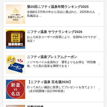
第20回ニフティ温泉年間ランキング2025
全国約2.2万件の中から頂点に選ばれた、2025年の人
気施設は…
ニフティ温泉 サウナランキング2026
おふろ好きユーザーの投票により、全国No.1サウナが
決定！
ニフティ温泉プレミアムクーポン
ノジマモバイル会員向け 通常よりもお得な「特別価
格」で人気の温泉を満喫できる！
【ニフティ温泉 百名湯2026】
行ってみたい施設に投票してプレゼントを当てよう！
（全10回開催 / 合計260名様）