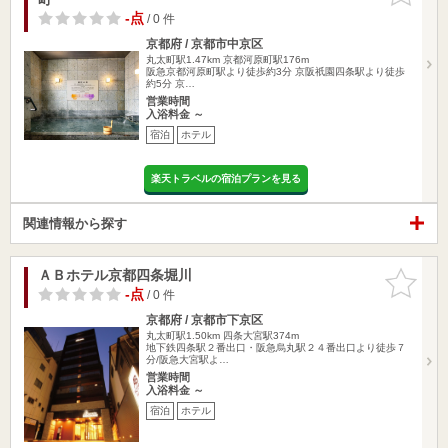
-点
/ 0 件
京都府 / 京都市中京区
丸太町駅1.47km
京都河原町駅176m
阪急京都河原町駅より徒歩約3分 京阪祇園四条駅より徒歩
約5分 京…
営業時間
入浴料金 ～
宿泊
ホテル
楽天トラベルの宿泊プランを見る
関連情報から探す
ＡＢホテル京都四条堀川
お気に入
りに追加
-点
/ 0 件
京都府 / 京都市下京区
丸太町駅1.50km
四条大宮駅374m
地下鉄四条駅２番出口・阪急烏丸駅２４番出口より徒歩７
分/阪急大宮駅よ…
営業時間
入浴料金 ～
宿泊
ホテル