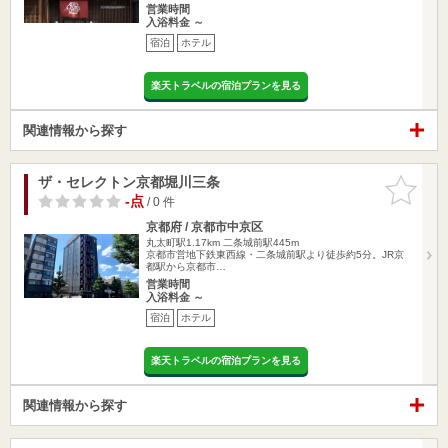
営業時間
入浴料金 ～
宿泊
ホテル
楽天トラベルの宿泊プランを見る
関連情報から探す
ザ・セレクトン京都堀川三条
お気に入
りに追加
-点
/ 0 件
京都府 / 京都市中京区
丸太町駅1.17km
二条城前駅445m
京都市営地下鉄東西線・二条城前駅より徒歩約5分。JR京
都駅から京都市…
営業時間
入浴料金 ～
宿泊
ホテル
楽天トラベルの宿泊プランを見る
関連情報から探す