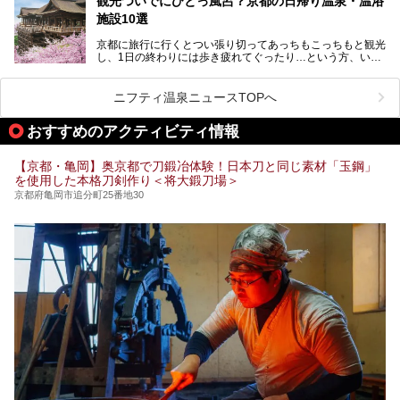
観光ついでにひとっ風呂？京都の日帰り温泉・温浴
地元の方はもちろん、旅先としても人気の京都。
施設10選
観光のついでに岩盤浴のある温泉に浸かってリフレッシュす
るのも良さそうですね！
京都に旅行に行くとつい張り切ってあっちもこっちもと観光
し、1日の終わりには歩き疲れてぐったり…という方、いま
今回は京都にある岩盤浴のある施設をピックアップしてご紹
せんか？（私です）
介します！
そんな疲れた身体には温泉です！京都には、市内にも郊外に
も素晴らしい温泉がたくさんあります。そこで、日帰り利用
ニフティ温泉ニュースTOPへ
できるおすすめの温泉・温浴施設をまとめてみました。
おすすめのアクティビティ情報
【京都・亀岡】奥京都で刀鍛冶体験！日本刀と同じ素材「玉鋼」
を使用した本格刀剣作り＜将大鍛刀場＞
京都府亀岡市追分町25番地30