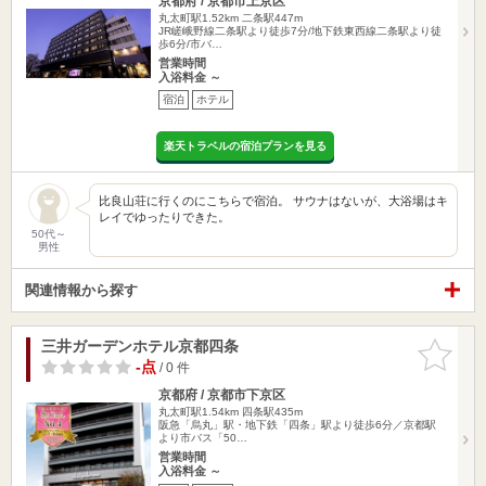
京都府 / 京都市上京区
丸太町駅1.52km
二条駅447m
JR嵯峨野線二条駅より徒歩7分/地下鉄東西線二条駅より徒
歩6分/市バ…
営業時間
入浴料金 ～
宿泊
ホテル
楽天トラベルの宿泊プランを見る
比良山荘に行くのにこちらで宿泊。 サウナはないが、大浴場はキ
レイでゆったりできた。
50代～
男性
関連情報から探す
三井ガーデンホテル京都四条
お気に入
りに追加
-点
/ 0 件
京都府 / 京都市下京区
丸太町駅1.54km
四条駅435m
阪急「烏丸」駅・地下鉄「四条」駅より徒歩6分／京都駅
より市バス「50…
営業時間
入浴料金 ～