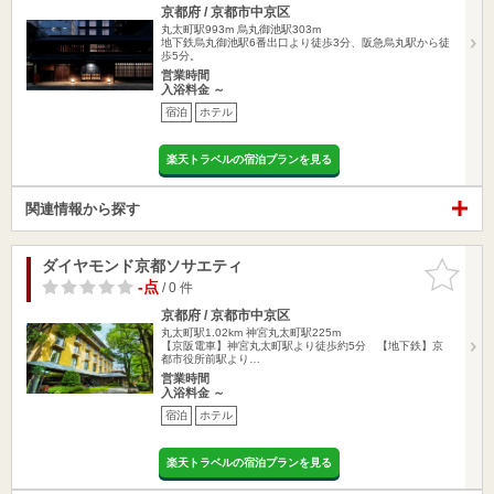
京都府 / 京都市中京区
丸太町駅993m
烏丸御池駅303m
地下鉄烏丸御池駅6番出口より徒歩3分、阪急烏丸駅から徒
歩5分。
営業時間
入浴料金 ～
宿泊
ホテル
楽天トラベルの宿泊プランを見る
関連情報から探す
ダイヤモンド京都ソサエティ
お気に入
りに追加
-点
/ 0 件
京都府 / 京都市中京区
丸太町駅1.02km
神宮丸太町駅225m
【京阪電車】神宮丸太町駅より徒歩約5分 【地下鉄】京
都市役所前駅より…
営業時間
入浴料金 ～
宿泊
ホテル
楽天トラベルの宿泊プランを見る