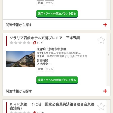
宿泊
ホテル
楽天トラベルの宿泊プランを見る
関連情報から探す
ソラリア西鉄ホテル京都プレミア 三条鴨川
お気に入
りに追加
-点
/ 0 件
京都府 / 京都市中京区
丸太町駅1.21km
京都市役所前駅238m
地下鉄 京都市役所前駅より徒歩にて約１分
営業時間
入浴料金 ～
宿泊
ホテル
楽天トラベルの宿泊プランを見る
関連情報から探す
ＫＫＲ京都 くに荘（国家公務員共済組合連合会京都
お気に入
宿泊所）
りに追加