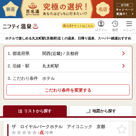
購入済チケットはこちら
ログイン
履歴
メニュー
ホテルで楽しめる丸太町駅(京都府)近くの温泉、日帰り温泉、スーパー銭湯おすすめ
1. 都道府県
関西(近畿) / 京都府
2. 沿線・駅
丸太町駅
3. こだわり条件
ホテル
こだわり条件を変更する
リストから探す
地図から探す
ザ ロイヤルパークホテル アイコニック 京都
お気に入
りに追加
-点
/ 0 件