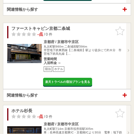
関連情報から探す
ファーストキャビン京都二条城
お気に入
りに追加
-点
/ 0 件
京都府 / 京都市中京区
丸太町駅660m
二条城前駅594m
市営地下鉄東西線【二条城前】駅より徒歩にて約８分 市
営地下鉄烏丸線【…
営業時間
入浴料金 ～
宿泊
ホテル
楽天トラベルの宿泊プランを見る
関連情報から探す
ホテル杉長
お気に入
りに追加
-点
/ 0 件
京都府 / 京都市中京区
丸太町駅714m
京都市役所前駅305m
車：名神高速京都東IC・京都南ICより30分 電車：地下鉄