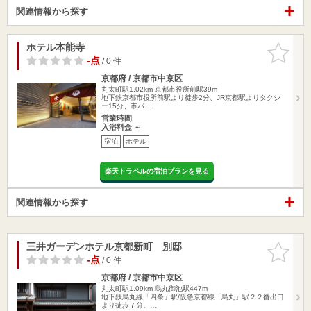
関連情報から探す
ホテル本能寺
お気に入
りに追加
-点
/ 0 件
京都府 / 京都市中京区
丸太町駅1.02km
京都市役所前駅39m
地下鉄京都市役所前駅より徒歩2分、JR京都駅よりタクシ
ー15分、市バ…
営業時間
入浴料金 ～
宿泊
ホテル
楽天トラベルの宿泊プランを見る
関連情報から探す
三井ガーデンホテル京都新町 別邸
お気に入
りに追加
-点
/ 0 件
京都府 / 京都市中京区
丸太町駅1.09km
烏丸御池駅447m
地下鉄烏丸線「四条」駅/阪急京都線「烏丸」駅２２番出口
より徒歩７分。…