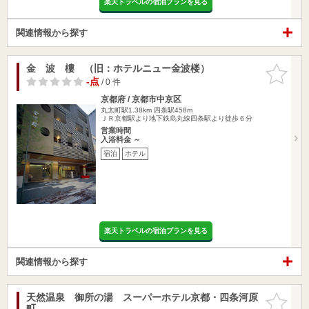
楽天トラベルの宿泊プランを見る
関連情報から探す
金 波 樓 （旧：ホテルニュー金波楼）
お気に入
りに追加
-点
/ 0 件
京都府 / 京都市中京区
丸太町駅1.38km
四条駅458m
ＪＲ京都駅より地下鉄烏丸線四条駅より徒歩６分
営業時間
入浴料金 ～
宿泊
ホテル
楽天トラベルの宿泊プランを見る
関連情報から探す
天然温泉 御所の湯 スーパーホテル京都・四条河原
お気に入
町
りに追加