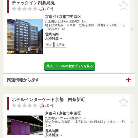
チェックイン四条烏丸
お気に入
りに追加
-点
/ 0 件
京都府 / 京都市中京区
丸太町駅1.18km
四条駅347m
地下鉄烏丸線 四条駅（阪急京都線 烏丸駅）21番出口よ
り徒歩2分 錦…
営業時間
入浴料金 ～
宿泊
ホテル
楽天トラベルの宿泊プランを見る
関連情報から探す
ホテルインターゲート京都 四条新町
お気に入
りに追加
-点
/ 0 件
京都府 / 京都市中京区
丸太町駅1.21km
四条駅448m
阪急京都線 烏丸駅・ 地下鉄烏丸線 四条駅より徒歩にて約
５分
営業時間
入浴料金 ～