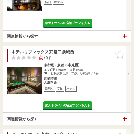
宿泊
ホテル
楽天トラベルの宿泊プランを見る
関連情報から探す
ホテルリブマックス京都二条城西
お気に入
りに追加
-点
/ 0 件
京都府 / 京都市中京区
丸太町駅1.56km
二条駅464m
JR、地下鉄東西線「二条」駅徒歩約10分
営業時間
入浴料金 ～
日帰り
宿泊
ホテル
楽天トラベルの宿泊プランを見る
関連情報から探す