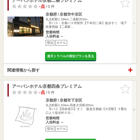
アーバンホテル京都二条プレミアム
お気に入
りに追加
-点
/ 0 件
京都府 / 京都市中京区
丸太町駅1.58km
二条駅353m
市バス・京都バス停留所【千本旧二条】徒歩すぐ 地下
鉄東西線【二条駅…
営業時間
入浴料金 ～
宿泊
ホテル
楽天トラベルの宿泊プランを見る
関連情報から探す
アーバンホテル京都四条プレミアム
お気に入
りに追加
-点
/ 0 件
京都府 / 京都市下京区
丸太町駅1.63km
四条大宮駅365m
市バス【四条堀川】すぐ 阪急京都線【大宮駅】３番出
口より徒歩約５分…
営業時間
入浴料金 ～
宿泊
ホテル