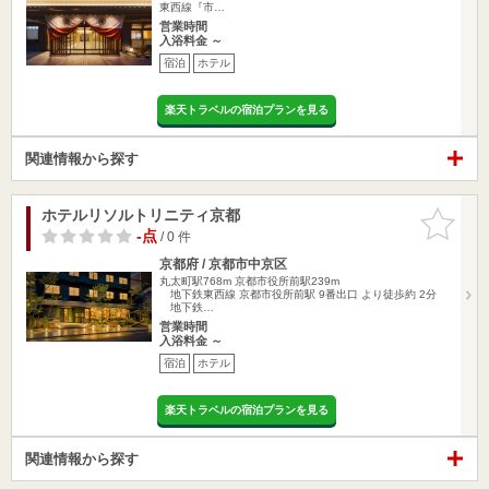
東西線『市…
営業時間
入浴料金 ～
宿泊
ホテル
楽天トラベルの宿泊プランを見る
関連情報から探す
ホテルリソルトリニティ京都
お気に入
りに追加
-点
/ 0 件
京都府 / 京都市中京区
丸太町駅768m
京都市役所前駅239m
地下鉄東西線 京都市役所前駅 9番出口 より徒歩約 2分
地下鉄…
営業時間
入浴料金 ～
宿泊
ホテル
楽天トラベルの宿泊プランを見る
関連情報から探す