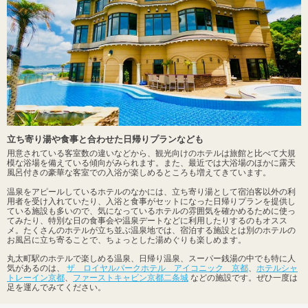
立ち寄り湯や食事と合わせた日帰りプランなども
用意されている客室数の違いなどから、観光向けのホテルは旅館と比べて大規
模な浴場を備えている傾向がみられます。また、最近では大浴場のほかに露天
風呂付きの豪華な客室での入浴が楽しめるところも増えてきています。
温泉をアピールしているホテルのなかには、立ち寄り湯として宿泊客以外の利
用者を受け入れていたり、入浴と食事がセットになった日帰りプランを提供し
ている施設も多いので、気になっているホテルの雰囲気を確かめるために使っ
てみたり、特別な日の食事会や温泉デートなどに利用したりするのもオスス
メ。たくさんのホテルが立ち並ぶ温泉地では、宿泊する施設とは別のホテルの
お風呂に立ち寄ることで、ちょっとした湯めぐりも楽しめます。
丸太町駅のホテルで楽しめる温泉、日帰り温泉、スーパー銭湯の中でも特に人
気があるのは、
ザ ロイヤルパークホテル アイコニック 京都
、
ホテルシャ
トレーイン京都
、
ファーストキャビン京都二条城
などの施設です。ぜひ一度は
足を運んでみてください。