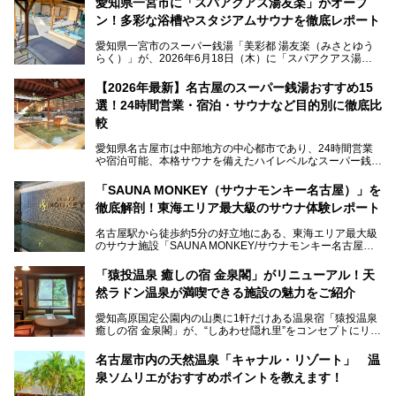
愛知県一宮市に「スパアクアス湯友楽」がオープ
ン！多彩な浴槽やスタジアムサウナを徹底レポート
愛知県一宮市のスーパー銭湯「美彩都 湯友楽（みさとゆう
らく）」が、2026年6月18日（木）に「スパアクアス湯友
楽」としてリニューアルオープン！
【2026年最新】名古屋のスーパー銭湯おすすめ15
この地で30年にわたり愛され続けてきた施設だからこそ、
選！24時間営業・宿泊・サウナなど目的別に徹底比
地元住民をはじめオープンを待ちわびている人も多いのでは
ないでしょうか。
較
老朽化した設備の補修を機に、2年前からじっくり構想を練
ってきたというだけあって、館内の充実度は想像以上。
愛知県名古屋市は中部地方の中心都市であり、24時間営業
以前の4倍に拡張したという露天エリアや10の浴槽、40人収
や宿泊可能、本格サウナを備えたハイレベルなスーパー銭湯
容の巨大なスタジアムサウナに、岩盤浴やリラクゼーション
が密集する激戦区です。
までまるごと楽しめる施設に生まれ変わりました。
「SAUNA MONKEY（サウナモンキー名古屋）」を
そのため、「日々の仕事の疲れを心身ともにリセットした
今回は、全面リニューアルして新しくなった「スパアクアス
徹底解剖！東海エリア最大級のサウナ体験レポート
い」「休日に時間を忘れて1日中ダラダラ過ごしたい」「コ
湯友楽」に一足早くお邪魔して取材してきました！
スパ良く非日常の極上体験を味わいたい」人向けの施設が多
名古屋駅から徒歩約5分の好立地にある、東海エリア最大級
くある点が魅力です！
のサウナ施設「SAUNA MONKEY/サウナモンキー名古屋」
をご存じですか？
今回は、名古屋市でおすすめのスーパー銭湯を紹介します。
「名古屋駅周辺ってサウナが少ないよね」という声をよく耳
お好みの温泉施設を見つけて楽しんでくださいね。
「猿投温泉 癒しの宿 金泉閣」がリニューアル！天
にするだけあり、アクセスの良さにも胸が高鳴ります。
然ラドン温泉が満喫できる施設の魅力をご紹介
今回は普段は男性専用となっているパブリックサウナが、女
性専用で公開される『レディースデー』が開催されたので、
愛知高原国定公園内の山奥に1軒だけある温泉宿「猿投温泉
さっそく取材してきました！
癒しの宿 金泉閣」が、“しあわせ隠れ里”をコンセプトにリニ
ューアルオープンします。
名古屋市内の天然温泉「キャナル・リゾート」 温
天然ラドン温泉が堪能できるお風呂や、新設・改装された客
泉ソムリエがおすすめポイントを教えます！
室、地元の食材と温泉水で作られたお料理……。
新しくなった「猿投温泉 癒しの宿 金泉閣」の魅力を丸ごと