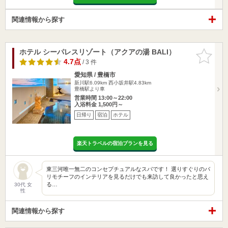
関連情報から探す
ホテル シーパレスリゾート（アクアの湯 BALI）
お気に入
りに追加
4.7点
/ 3 件
愛知県 / 豊橋市
新川駅6.09km
西小坂井駅4.83km
豊橋駅より車
営業時間 13:00～22:00
入浴料金 1,500円～
日帰り
宿泊
ホテル
楽天トラベルの宿泊プランを見る
東三河唯一無二のコンセプチュアルなスパです！ 選りすぐりのバ
リモチーフのインテリアを見るだけでも来訪して良かったと思え
る…
30代 女
性
関連情報から探す