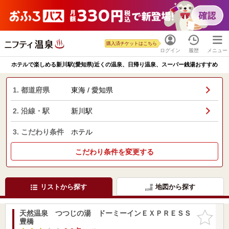
購入済チケットはこちら
ログイン
履歴
メニュー
ホテルで楽しめる新川駅(愛知県)近くの温泉、日帰り温泉、スーパー銭湯おすすめ
1. 都道府県
東海 / 愛知県
2. 沿線・駅
新川駅
3. こだわり条件
ホテル
こだわり条件を変更する
リストから探す
地図から探す
天然温泉 つつじの湯 ドーミーインＥＸＰＲＥＳＳ
お気に入
豊橋
りに追加