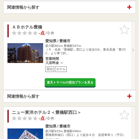
関連情報から探す
ＡＢホテル豊橋
お気に入
りに追加
-点
/ 0 件
愛知県 / 豊橋市
新川駅861m
豊橋駅267m
ＪＲ・名鉄『豊橋駅』西口より徒歩3分。東名高速「豊川I
C」より車で約…
営業時間
入浴料金 ～
宿泊
ホテル
楽天トラベルの宿泊プランを見る
関連情報から探す
ニュー東洋ホテル２＜豊橋駅西口＞
お気に入
りに追加
-点
/ 0 件
愛知県 / 豊橋市
新川駅915m
豊橋駅496m
豊橋新幹線口（西口）より徒歩６分 送迎車有り（平日）