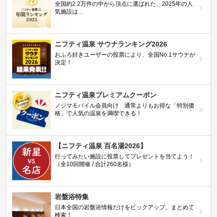
全国約2.2万件の中から頂点に選ばれた、2025年の人
気施設は…
ニフティ温泉 サウナランキング2026
おふろ好きユーザーの投票により、全国No.1サウナが
決定！
ニフティ温泉プレミアムクーポン
ノジマモバイル会員向け 通常よりもお得な「特別価
格」で人気の温泉を満喫できる！
【ニフティ温泉 百名湯2026】
行ってみたい施設に投票してプレゼントを当てよう！
（全10回開催 / 合計260名様）
岩盤浴特集
日本全国の岩盤浴情報だけをピックアップ。まとめて
検索！