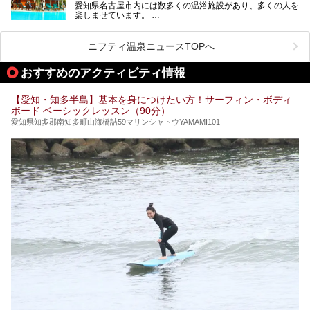
愛知県名古屋市内には数多くの温浴施設があり、多くの人を
ご紹介します。
楽しませています。
その中でも今回は「キャナル・リゾート」について、温泉ソ
ムリエの目線で紹介していきます！
ニフティ温泉ニュースTOPへ
名古屋市内にはスーパー銭湯や日帰り温泉が多く、「どこに
行こうかな？」と悩んでしまう方も多いと思います。
おすすめのアクティビティ情報
ぜひこの記事を参考にして「キャナル・リゾート」に出かけ
てみるのはいかがでしょうか？
【愛知・知多半島】基本を身につけたい方！サーフィン・ボディ
ボード ベーシックレッスン（90分）
愛知県知多郡南知多町山海橋詰59マリンシャトウYAMAMI101