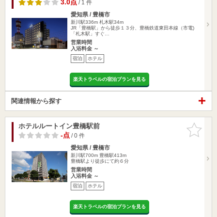
3.0点
/ 1 件
愛知県 / 豊橋市
新川駅336m
札木駅34m
JR「豊橋駅」から徒歩１３分、豊橋鉄道東田本線（市電)
「札木駅」すぐ…
営業時間
入浴料金 ～
宿泊
ホテル
楽天トラベルの宿泊プランを見る
関連情報から探す
ホテルルートイン豊橋駅前
お気に入
りに追加
-点
/ 0 件
愛知県 / 豊橋市
新川駅700m
豊橋駅413m
豊橋駅より徒歩にて約６分
営業時間
入浴料金 ～
宿泊
ホテル
楽天トラベルの宿泊プランを見る