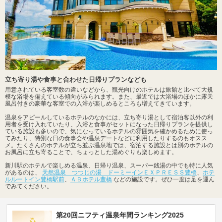
立ち寄り湯や食事と合わせた日帰りプランなども
用意されている客室数の違いなどから、観光向けのホテルは旅館と比べて大規
模な浴場を備えている傾向がみられます。また、最近では大浴場のほかに露天
風呂付きの豪華な客室での入浴が楽しめるところも増えてきています。
温泉をアピールしているホテルのなかには、立ち寄り湯として宿泊客以外の利
用者を受け入れていたり、入浴と食事がセットになった日帰りプランを提供し
ている施設も多いので、気になっているホテルの雰囲気を確かめるために使っ
てみたり、特別な日の食事会や温泉デートなどに利用したりするのもオスス
メ。たくさんのホテルが立ち並ぶ温泉地では、宿泊する施設とは別のホテルの
お風呂に立ち寄ることで、ちょっとした湯めぐりも楽しめます。
新川駅のホテルで楽しめる温泉、日帰り温泉、スーパー銭湯の中でも特に人気
があるのは、
天然温泉 つつじの湯 ドーミーインＥＸＰＲＥＳＳ豊橋
、
ホテ
ルルートイン豊橋駅前
、
ＡＢホテル豊橋
などの施設です。ぜひ一度は足を運ん
でみてください。
第20回ニフティ温泉年間ランキング2025