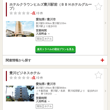
ホテルクラウンヒルズ豊川駅前（ＢＢＨホテルグルー
お気に入
プ）
りに追加
-点
/ 0 件
愛知県 / 豊川市
新川駅6.80km
豊川駅133m
豊川駅より徒歩3分
営業時間
入浴料金 ～
宿泊
ホテル
楽天トラベルの宿泊プランを見る
関連情報から探す
豊川ビジネスホテル
お気に入
りに追加
-点
/ 0 件
愛知県 / 豊川市
新川駅7.05km
豊川駅868m
ＪＲ飯田線 豊川駅／名鉄 豊川稲荷駅より 徒歩約10
分、車で約3分 …
営業時間
入浴料金 ～
宿泊
ホテル