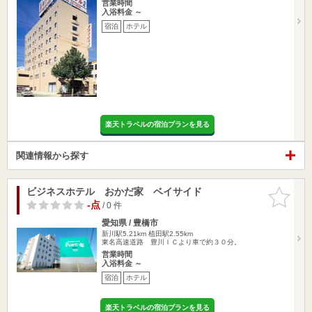
営業時間
入浴料金 ～
宿泊
ホテル
楽天トラベルの宿泊プランを見る
関連情報から探す
ビジネスホテル おかだ家 ベイサイド
お気に入
りに追加
-点
/ 0 件
愛知県 / 豊橋市
新川駅5.21km
植田駅2.55km
東名高速道路 豊川ＩＣより車で約３０分。
営業時間
入浴料金 ～
宿泊
ホテル
楽天トラベルの宿泊プランを見る