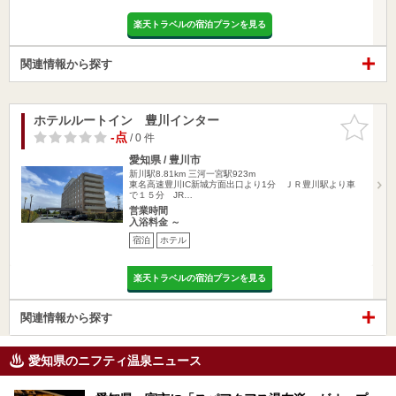
楽天トラベルの宿泊プランを見る
関連情報から探す
ホテルルートイン 豊川インター
お気に入
りに追加
-点
/ 0 件
愛知県 / 豊川市
新川駅8.81km
三河一宮駅923m
東名高速豊川IC新城方面出口より1分 ＪＲ豊川駅より車
で１５分 JR…
営業時間
入浴料金 ～
宿泊
ホテル
楽天トラベルの宿泊プランを見る
関連情報から探す
愛知県のニフティ温泉ニュース