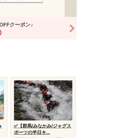
OFFクーポン♪
>
！）
み
✅【群馬/みなかみ/ジャグス
ポーツの半日キ...