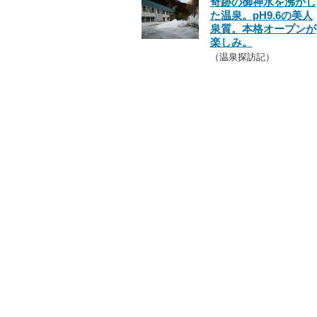
奇跡の御神水を沸かし
た温泉。pH9.6の美人
泉質。本格オープンが
楽しみ。
（温泉探訪記）