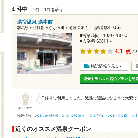
1 件中
1件～1件を表示
湯宿温泉 湯本館
群馬県 / 利根郡みなかみ町 / 湯宿温泉 /
上毛高原駅4.00km
■営業時間 11:00～18:00
■入浴料 600円～
4.1 点
/ 
施設情報を見る
楽天トラベルの宿泊プランを見
日帰りで利用しました。激熱で適温になるまで大変で
40代 男性
関連情報
水上 塩化物泉
水上 硫酸塩泉
水上 宿泊
水上 切り傷
上
近くのオススメ温泉クーポン