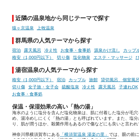
天然温泉や露天風呂、注目のサ
新体験が楽しめる「占いベ
ウナなど、こだわりの魅力がつ
チ」を展開中♨
まったスポットが続々登場して
近隣の温泉地から同じテーマで探す
います。
手相やタロットなど気軽に
現地取材記事もあわせて紹介し
める占いで、“ととのう”お
猿ヶ京温泉
上牧温泉
ていますので、気になる施設は
時間を、もっと特別に。
ぜひチェックして次のおでかけ
群馬県の人気テーマから探す
先の参考にしてみてください
ね。
宿泊
露天風呂
冷え性
お食事・食事処
源泉かけ流し
カップ
格安（1,000円以下）
切り傷
塩化物泉
エステ・マッサージ
湯宿温泉の人気テーマから探す
格安（1,000円以下）
宿泊
カップル
旅館
貸切風呂、個室風
切り傷
女子旅・女子会
硫酸塩泉
冷え性
露天風呂
子連れOK
お食事・食事処
保温・保湿効果の高い「熱の湯」
海水のように塩分を含んだ塩化物泉は、肌に付着した塩分が毛穴
め、湯冷めしにくく「熱の湯」とも呼ばれています。また、塩分
り、肌が潤うほか、殺菌作用もあるので傷などにも良いと言われ
神奈川県横須賀市にある
「横須賀温泉 湯楽の里」
では、眼の前