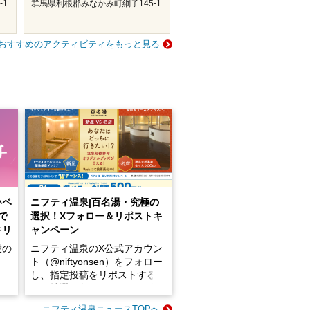
-1
群馬県利根郡みなかみ町綱子145-1
おすすめのアクティビティをもっと見る
いベ
ニフティ温泉|百名湯・究極の
で
選択！Xフォロー＆リポストキ
キリ
ャンペーン
設の
ニフティ温泉のX公式アカウン
ト（@niftyonsen）をフォロー
し、指定投稿をリポストする
占い
と、抽選で各回26（ふろ）名
な
様（合計260名様）に選べるe-
ニフティ温泉ニュースTOPへ