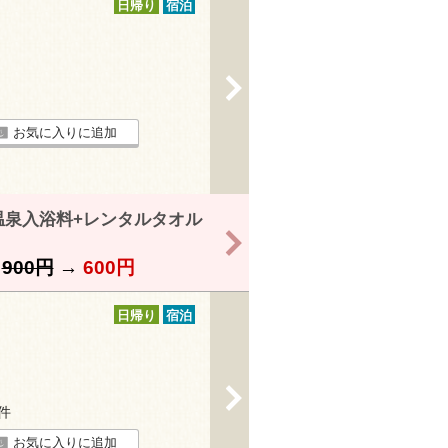
日帰り
宿泊
>
お気に入りに追加
温泉入浴料+レンタルタオル
>
】
900円
→
600円
日帰り
宿泊
>
2件
お気に入りに追加