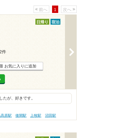
前へ
1
次へ
日帰り
宿泊
>
22件
お気に入りに追加
る
したが、好きです。
毛高原駅
後閑駅
上牧駅
沼田駅