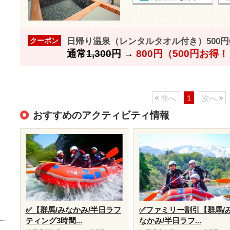
日帰り温泉（レンタルタオル付き）500円
クーポン
通常
1,300円
→
800円（500円お得
前へ
1
次へ
おすすめのアクティビティ情報
✅【群馬/みなかみ/半日ラフ
✅ファミリー割引【群馬/
ティング3時間...
なかみ/半日ラフ...