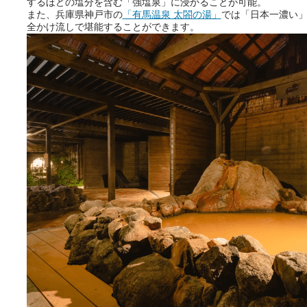
するほどの塩分を含む「強塩泉」に浸かることが可能。
また、兵庫県神戸市の
「有馬温泉 太閤の湯」
では「日本一濃い
全かけ流しで堪能することができます。