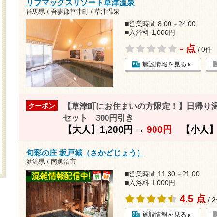
リブマックスリゾート草津温泉
群馬県 / 吾妻郡草津町 / 草津温泉
■営業時間 8:00～24:00
■入浴料 1,000円
- 点
/ 0件
施設情報を見る
【草津町にお住まいの方限定！】日帰り
クーポン
セット 300円引き
【大人】
1,200円
→
900円
【小人
旬彩の庄 坂戸城（さかどじょう）
新潟県 / 南魚沼市
■営業時間 11:30～21:00
■入浴料 1,000円
4.5 点
/ 
施設情報を見る