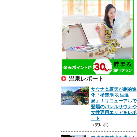
温泉レポート
サウナ＆露天が劇的進
化「極楽湯 羽生温
泉」！リニューアルで
登場のバレルサウナや
女性専用エリアをレポ
ート
（突レポ）