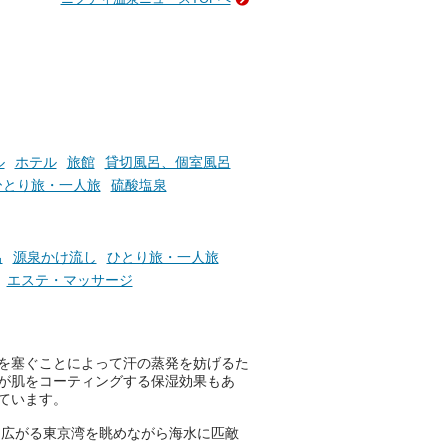
ン
GIFT500円分をプレゼントい
たします。
楽し
ふろ
ル
ホテル
旅館
貸切風呂、個室風呂
ひとり旅・一人旅
硫酸塩泉
呂
源泉かけ流し
ひとり旅・一人旅
エステ・マッサージ
を塞ぐことによって汗の蒸発を妨げるた
が肌をコーティングする保湿効果もあ
ています。
に広がる東京湾を眺めながら海水に匹敵