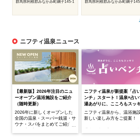
群馬県利根郡みなかみ町綱子145-1
群馬県利根郡みなかみ町綱子145
ニフティ温泉ニュース
【最新版】2026年注目のニュ
ニフティ温泉が新提案「占
ーオープン温浴施設をご紹介
ンチ」スタート！温泉×占い
（随時更新）
湯あがりに、こころもスッ
2026年に新しくオープンした
ニフティ温泉から、温浴施
全国の温泉・スーパー銭湯・サ
新しい楽しみ方をご提案！
ウナ・スパをまとめてご紹介！
※随時更新しています
温泉で体を癒したあとに、
でこころもスッキリ──そん