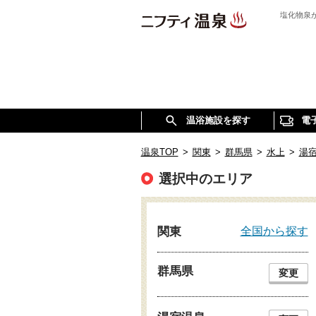
塩化物泉
温浴施設を探す
電
温泉TOP
>
関東
>
群馬県
>
水上
>
湯
選択中のエリア
全国から探す
関東
群馬県
変更