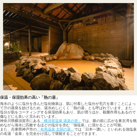
保温・保湿効果の高い「熱の湯」
海水のように塩分を含んだ塩化物泉は、肌に付着した塩分が毛穴を塞ぐことによっ
て汗の蒸発を妨げるため、湯冷めしにくく「熱の湯」とも呼ばれています。また、
塩分が肌をコーティングする保湿効果もあり、肌が潤うほか、殺菌作用もあるので
傷などにも良いと言われています。
神奈川県横須賀市にある
「横須賀温泉 湯楽の里」
では、眼の前に広がる東京湾を眺
めながら海水に匹敵するほどの塩分を含む「強塩泉」に浸かることが可能。
また、兵庫県神戸市の
「有馬温泉 太閤の湯」
では「日本一濃い」といわれる強塩泉
の名湯「金泉」を完全かけ流しで堪能することができます。