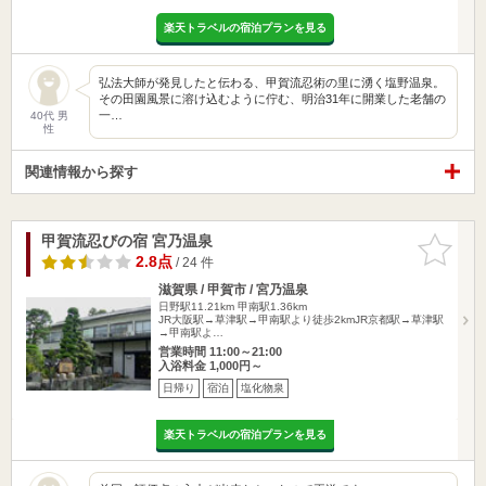
楽天トラベルの宿泊プランを見る
弘法大師が発見したと伝わる、甲賀流忍術の里に湧く塩野温泉。
その田園風景に溶け込むように佇む、明治31年に開業した老舗の
一…
40代 男
性
関連情報から探す
甲賀流忍びの宿 宮乃温泉
お気に入
りに追加
2.8点
/ 24 件
滋賀県 / 甲賀市 / 宮乃温泉
日野駅11.21km
甲南駅1.36km
JR大阪駅→草津駅→甲南駅より徒歩2kmJR京都駅→草津駅
→甲南駅よ…
営業時間 11:00～21:00
入浴料金 1,000円～
日帰り
宿泊
塩化物泉
楽天トラベルの宿泊プランを見る