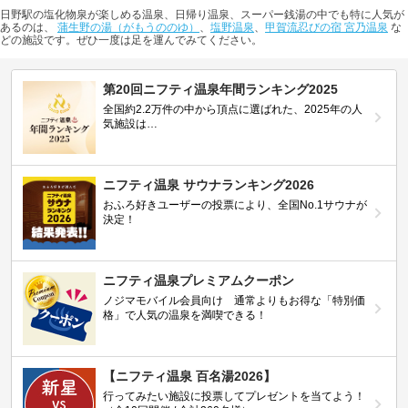
日野駅の塩化物泉が楽しめる温泉、日帰り温泉、スーパー銭湯の中でも特に人気が
あるのは、
蒲生野の湯（がもうののゆ）
、
塩野温泉
、
甲賀流忍びの宿 宮乃温泉
な
どの施設です。ぜひ一度は足を運んでみてください。
第20回ニフティ温泉年間ランキング2025
全国約2.2万件の中から頂点に選ばれた、2025年の人
気施設は…
ニフティ温泉 サウナランキング2026
おふろ好きユーザーの投票により、全国No.1サウナが
決定！
ニフティ温泉プレミアムクーポン
ノジマモバイル会員向け 通常よりもお得な「特別価
格」で人気の温泉を満喫できる！
【ニフティ温泉 百名湯2026】
行ってみたい施設に投票してプレゼントを当てよう！