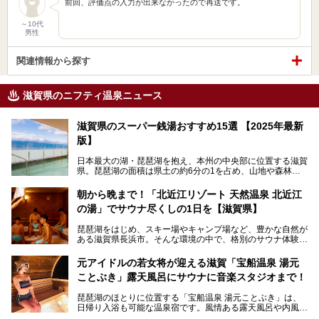
前回、評価点の入力が出来なかったので再送です。
～10代
男性
関連情報から探す
滋賀県のニフティ温泉ニュース
滋賀県のスーパー銭湯おすすめ15選 【2025年最新
版】
日本最大の湖・琵琶湖を抱え、本州の中央部に位置する滋賀
県。琵琶湖の面積は県土の約6分の1を占め、山地や森林部
分も多く、水と緑に恵まれています。古くから交通の要衝と
して栄え、県内には世界遺産の比叡山延暦寺、天守が国宝に
朝から晩まで！「北近江リゾート 天然温泉 北近江
指定されている彦根城、国の特別史跡の安土城跡など、多数
の湯」でサウナ尽くしの1日を【滋賀県】
の史跡があります。
今回は、滋賀県でおすすめのスーパー銭湯をご紹介します。
琵琶湖をはじめ、スキー場やキャンプ場など、豊かな自然が
琵琶湖の雄大な景色を眺めながら入れる施設もありますよ。
ある滋賀県長浜市。そんな環境の中で、格別のサウナ体験を
してみませんか？
元アイドルの若女将が迎える滋賀「宝船温泉 湯元
今回は、「北近江リゾート 天然温泉 北近江の湯」で朝から
ことぶき」露天風呂にサウナに音楽スタジオまで！
晩まで楽しめる過ごし方をご紹介！ サウナ設備やサウナド
リンクにサウナ飯など、サウナ尽くしの一日になること、間
琵琶湖のほとりに位置する「宝船温泉 湯元ことぶき」は、
違いなしですよ。
日帰り入浴も可能な温泉宿です。風情ある露天風呂や内風
───
呂、さらに2023年10月、屋外にバレルサウナのエリアがオ
提供元：北近江リゾート 天然温泉 北近江の湯【PR】