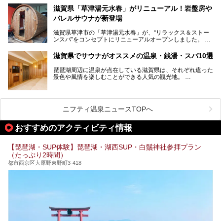
ープン。湖からそよぐ爽やかな風を感じながらサウナと温泉
この記事は北近江リゾート 天然温泉 北近江の湯のPR記事で
滋賀県「草津湯元水春」がリニューアル！岩盤房や
が楽しめます。
す。
バレルサウナが新登場
近江牛や琵琶湖にしかいない珍しい魚など滋賀グルメに舌鼓
滋賀県草津市の「草津湯元水春」が、“リラックス＆ストー
を打てるのも醍醐味の一つ。そして、若女将はなんと「元ア
ンスパ”をコンセプトにリニューアルオープンしました。
イドル」の現役アーティスト。音楽スタジオまで備えたユニ
岩盤浴エリアがゆったりくつろげる広いスペースに一新され
ークなお宿の多彩な魅力をご紹介します。
たほか、岩盤房やバレルサウナも新設されました。さらに地
滋賀県でサウナがオススメの温泉・銭湯・スパ10選
産地消をテーマにしたレストランメニューもパワーアップ。
今回新しくなった「草津湯元水春」の魅力を余すところなく
琵琶湖周辺に温泉が点在している滋賀県は、それぞれ違った
紹介します。
景色や風情を楽しむことができる人気の観光地。
今回は、そんな滋賀県でサウナに入れるおすすめ施設を厳選
してご紹介します！
旅行やお出かけのついではもちろん、近隣にお住いの方はぜ
ひ気軽に立ち寄ってみてくださいね。
ニフティ温泉ニュースTOPへ
おすすめのアクティビティ情報
【琵琶湖・SUP体験】琵琶湖・湖西SUP・白鬚神社参拝プラン
（たっぷり2時間）
都市西京区大原野東野町3-418