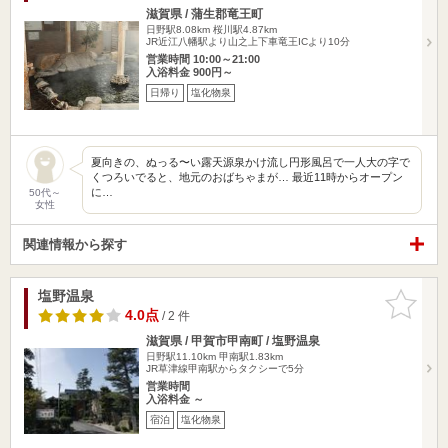
滋賀県 / 蒲生郡竜王町
日野駅8.08km
桜川駅4.87km
JR近江八幡駅より山之上下車竜王ICより10分
営業時間 10:00～21:00
入浴料金 900円～
日帰り
塩化物泉
夏向きの、ぬっる〜い露天源泉かけ流し円形風呂で一人大の字で
くつろいでると、地元のおばちゃまが… 最近11時からオープン
に…
50代～
女性
関連情報から探す
塩野温泉
お気に入
りに追加
4.0点
/ 2 件
滋賀県 / 甲賀市甲南町 / 塩野温泉
日野駅11.10km
甲南駅1.83km
JR草津線甲南駅からタクシーで5分
営業時間
入浴料金 ～
宿泊
塩化物泉