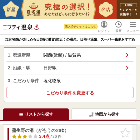
購入済チケットはこちら
ログイン
履歴
メニュー
塩化物泉が楽しめる日野駅(滋賀県)近くの温泉、日帰り温泉、スーパー銭湯おすすめ
1. 都道府県
関西(近畿) / 滋賀県
2. 沿線・駅
日野駅
3. こだわり条件
塩化物泉
こだわり条件を変更する
リストから探す
地図から探す
蒲生野の湯（がもうののゆ）
お気に入
りに追加
3.4点
/ 26 件