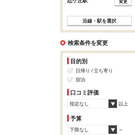
忍ケ丘駅
変更
沿線・駅を選択
検索条件を変更
目的別
日帰り / 立ち寄り
宿泊
口コミ評価
指定なし
以上
予算
下限なし
～