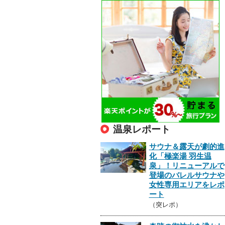
温泉レポート
サウナ＆露天が劇的進
化「極楽湯 羽生温
泉」！リニューアルで
登場のバレルサウナや
女性専用エリアをレポ
ート
（突レポ）