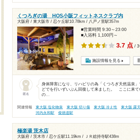
くつろぎの湯 HOS小阪フィットネスクラブ内
大阪府 / 東大阪市 /
忍ケ丘駅10.78km
/
八戸ノ里駅357m
■営業時間 9:30～23:00
■入浴料 1,100円～
3.7 点
/ 
施設情報を見る
身体障害になり、リハビリの為「くつろぎ天然温泉」
どでを行いずいぶん回復して来ました。 ここに来て
匿名
の…
関連情報
東大阪 塩化物泉
東大阪 切り傷
東大阪 冷え性
東大阪 露
河内永和駅
俊徳道駅
極楽湯 茨木店
大阪府 / 茨木市 /
忍ケ丘駅11.19km
/
ＪＲ総持寺駅438m