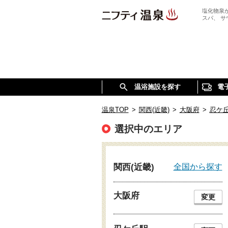
塩化物泉
スパ、 
温浴施設を探す
電
温泉TOP
>
関西(近畿)
>
大阪府
>
忍ケ
選択中のエリア
全国から探す
関西(近畿)
大阪府
変更