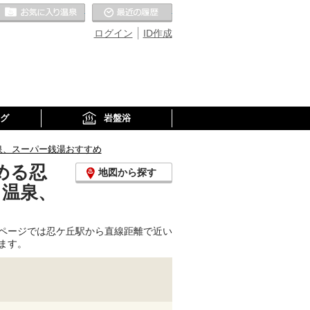
お気に入りの温泉
最近の履歴
ログイン
ID作成
グ
岩盤浴
泉、スーパー銭湯おすすめ
める忍
地図から探す
り温泉、
ページでは忍ケ丘駅から直線距離で近い
ます。