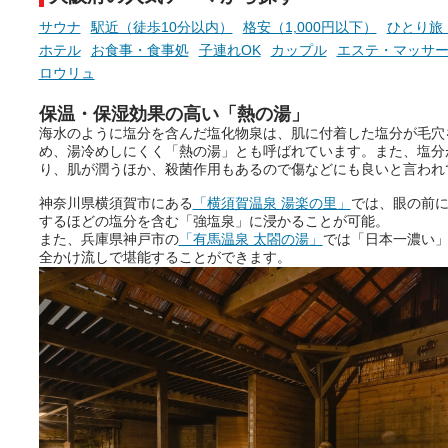
サウナ
駅近（徒歩10分以内）
格安（1,000円以下）
ひとり旅
ホテル
お食事・食事処
子連れOK
カップル
エステ・マッサ
ロウリュ
保温・保湿効果の高い「熱の湯」
海水のように塩分を含んだ塩化物泉は、肌に付着した塩分が毛穴
め、湯冷めしにくく「熱の湯」とも呼ばれています。また、塩分
り、肌が潤うほか、殺菌作用もあるので傷などにも良いと言われ
神奈川県横須賀市にある
「横須賀温泉 湯楽の里」
では、眼の前
するほどの塩分を含む「強塩泉」に浸かることが可能。
また、兵庫県神戸市の
「有馬温泉 太閤の湯」
では「日本一濃い
全かけ流しで堪能することができます。