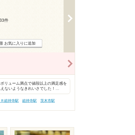
>
133件
お気に入りに追加
>
もボリューム満点で値段以上の満足感を
思えないようなきれいさでした！…
ＪＲ総持寺駅
総持寺駅
茨木市駅