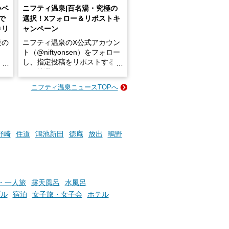
いベ
ニフティ温泉|百名湯・究極の
で
選択！Xフォロー＆リポストキ
キリ
ャンペーン
設の
ニフティ温泉のX公式アカウン
ト（@niftyonsen）をフォロー
し、指定投稿をリポストする
占い
と、抽選で各回26（ふろ）名
な
様（合計260名様）に選べるe-
ニフティ温泉ニュースTOPへ
ン
GIFT500円分をプレゼントい
たします。
楽し
ふろ
野崎
住道
鴻池新田
徳庵
放出
鴫野
・一人旅
露天風呂
水風呂
プル
宿泊
女子旅・女子会
ホテル