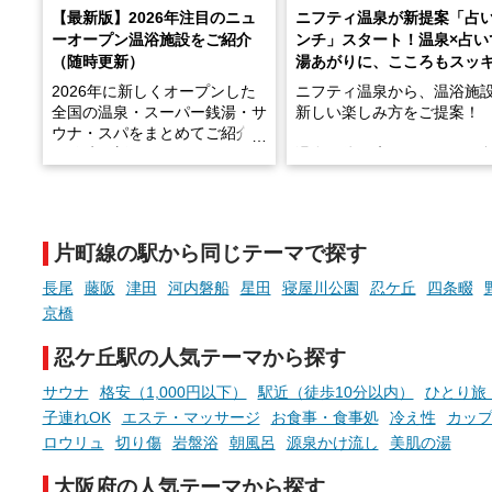
【最新版】2026年注目のニュ
ニフティ温泉が新提案「占
ーオープン温浴施設をご紹介
ンチ」スタート！温泉×占い
（随時更新）
湯あがりに、こころもスッ
2026年に新しくオープンした
ニフティ温泉から、温浴施
全国の温泉・スーパー銭湯・サ
新しい楽しみ方をご提案！
ウナ・スパをまとめてご紹介！
※随時更新しています
温泉で体を癒したあとに、
でこころもスッキリ──そん
天然温泉や露天風呂、注目のサ
新体験が楽しめる「占いベ
ウナなど、こだわりの魅力がつ
チ」を展開中♨
まったスポットが続々登場して
片町線の駅から同じテーマで探す
います。
手相やタロットなど気軽に
現地取材記事もあわせて紹介し
める占いで、“ととのう”お
長尾
藤阪
津田
河内磐船
星田
寝屋川公園
忍ケ丘
四条畷
ていますので、気になる施設は
時間を、もっと特別に。
京橋
ぜひチェックして次のおでかけ
先の参考にしてみてください
忍ケ丘駅の人気テーマから探す
ね。
サウナ
格安（1,000円以下）
駅近（徒歩10分以内）
ひとり旅
子連れOK
エステ・マッサージ
お食事・食事処
冷え性
カッ
ロウリュ
切り傷
岩盤浴
朝風呂
源泉かけ流し
美肌の湯
大阪府の人気テーマから探す