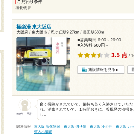
こだわり条件
塩化物泉
極楽湯 東大阪店
大阪府 / 東大阪市 /
忍ケ丘駅9.27km
/
長田駅683m
■営業時間 6:00～26:00
■入浴料 600円～
3.5 点
/ 
施設情報を見る
良く掃除がされていて、気持ち良く入浴させていただ
れ、消毒されていて、１時間おきに、釜風呂の清掃を
50代～ 男性
し…
関連情報
東大阪 塩化物泉
東大阪 切り傷
東大阪 冷え性
東大阪 カ
河内小阪駅