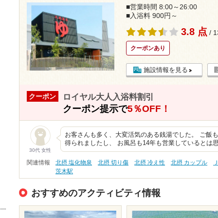
■営業時間 8:00～26:00
■入浴料 900円～
3.8 点
/ 
クーポンあり
施設情報を見る
ロイヤル大人入浴料割引
クーポン
クーポン提示で
5％OFF！
お客さんも多く、大変活気のある銭湯でした。 ご飯
得られましたし、 お風呂も14年も営業しているとは
30代 女性
関連情報
北摂 塩化物泉
北摂 切り傷
北摂 冷え性
北摂 カップル
茨木駅
おすすめのアクティビティ情報