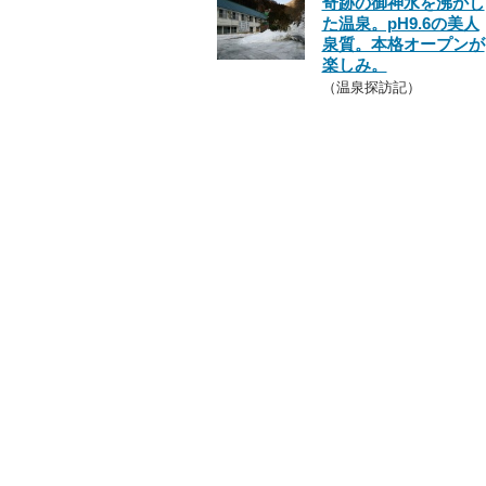
奇跡の御神水を沸かし
た温泉。pH9.6の美人
泉質。本格オープンが
楽しみ。
（温泉探訪記）