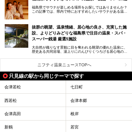
子供と一緒に安心して温泉に行きたい、そんな方にお役立ち
福島県でサウナが楽しめる場所をお探しではありませんか？
のこのプランをはじめとして、ハワイアンズの「ひとりじめ
この記事では、県内で特におすすめしたいサウナがある温泉
リゾートプラン」の魅力をご紹介します。
や銭湯、スパを厳選してご紹介！
「サウナで思いっきり汗をかいてスッキリしたい！」
抜群の眺望、温泉情緒、居心地の良さ、充実した施
「最近疲れが溜まってる。リフレッシュできる場所ないか
な？」
設、よりどりみどりな福島県で注目の温泉・スパ・
そんな方は、ぜひサウナに足を運んでみてくださいね。
スーパー銭湯 厳選5施設
大自然が織りなす景観に目を奪われる眺望の優れた温泉に、
歴史ある共同浴場、湯上りにのんびりくつろげる居心地のい
い温泉やさまざまなニーズに応えてくれる施設充実度の高い
スーパー銭湯など、多種多様な温浴施設が割拠する福島県。
今回は、そんな福島県にある温浴施設のなかから、筆者が
ニフティ温泉ニュースTOPへ
「一度訪ねてみたい」と気になっている魅力的な施設を5件
ピックアップして紹介します。
只見線の駅から同じテーマで探す
※2021/07/21時点の情報です。
会津若松
七日町
西若松
会津本郷
会津高田
根岸
新鶴
若宮