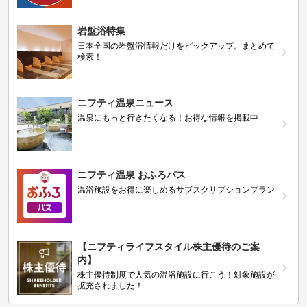
岩盤浴特集
日本全国の岩盤浴情報だけをピックアップ。まとめて
検索！
ニフティ温泉ニュース
温泉にもっと行きたくなる！お得な情報を掲載中
ニフティ温泉 おふろパス
温浴施設をお得に楽しめるサブスクリプションプラン
【ニフティライフスタイル株主優待のご案
内】
株主優待制度で人気の温浴施設に行こう！対象施設が
拡充されました！