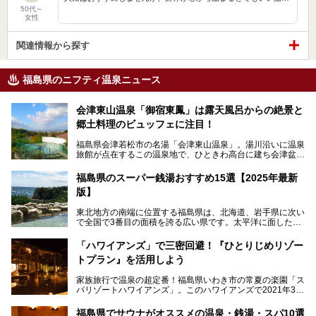
50代～
女性
関連情報から探す
福島県のニフティ温泉ニュース
会津東山温泉「御宿東鳳」は露天風呂からの絶景と
郷土料理のビュッフェに注目！
福島県会津若松市の名湯「会津東山温泉」。湯川沿いに温泉
旅館が点在するこの温泉地で、ひときわ高台に建ち会津盆地
一望の眺望をほしいままにする絶景の宿、それがORIX HOT
ELS & RESORTSの「御宿東鳳」です。
福島県のスーパー銭湯おすすめ15選【2025年最新
版】
大浴場は「宙の湯」「棚雲の湯」の2つ。いずれも素晴らし
い開放感。ビュッフェレストラン「あがらんしょ」での会津
東北地方の南端に位置する福島県は、北海道、岩手県に次い
の郷土料理など夕朝食の美味しさも評判。人気のこのお宿の
で全国で3番目の面積を誇る広い県です。太平洋に面した
過ごし方を徹底紹介いたします。
「浜通り」から、南北に阿武隈川が流れ水田や果樹園が広が
る「中通り」、磐梯山や猪苗代湖、五色沼、尾瀬湿原などが
───
「ハワイアンズ」で三密回避！『ひとりじめリゾー
ある「会津地方」まで、変化に富んだ自然を楽しめるのが魅
提供元：オリックス・ホテルマネジメント株式会社【PR】
トプラン』を活用しよう
力です。
この記事は会津東山温泉 御宿東鳳のPR記事です。
東京から新幹線なら1時間半、車でも3時間程度とアクセス
家族旅行で温泉の超定番！福島県いわき市の常夏の楽園「ス
も良好で、首都圏からの週末旅行先としても人気の福島県。
パリゾートハワイアンズ」。このハワイアンズで2021年3月
そんな福島県でチェックしておきたい、評判のスーパー銭湯
25日より「ひとりじめリゾートプラン第2弾」として「かぞ
をピックアップしました。
く温泉編」をスタートしました。
福島県でサウナがオススメの温泉・銭湯・スパ10選