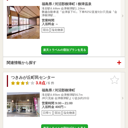
福島県 / 河沼郡柳津町 / 柳津温泉
滝谷駅4.44km
会津柳津駅1.16km
磐越自動車道『会津坂下IC』下車R252直進5分/只見線『会
津柳津駅…
営業時間
入浴料金 ～
宿泊
塩化物泉
楽天トラベルの宿泊プランを見る
関連情報から探す
つきみが丘町民センター
お気に入
りに追加
3.8点
/ 6 件
福島県 / 河沼郡柳津町
滝谷駅4.65km
会津柳津駅917m
JR只見線 会津柳津駅より徒歩約20分
営業時間 9:00～21:00
入浴料金 400円～
日帰り
宿泊
塩化物泉