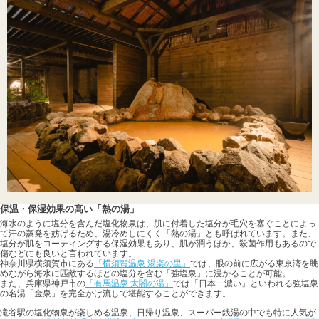
保温・保湿効果の高い「熱の湯」
海水のように塩分を含んだ塩化物泉は、肌に付着した塩分が毛穴を塞ぐことによっ
て汗の蒸発を妨げるため、湯冷めしにくく「熱の湯」とも呼ばれています。また、
塩分が肌をコーティングする保湿効果もあり、肌が潤うほか、殺菌作用もあるので
傷などにも良いと言われています。
神奈川県横須賀市にある
「横須賀温泉 湯楽の里」
では、眼の前に広がる東京湾を眺
めながら海水に匹敵するほどの塩分を含む「強塩泉」に浸かることが可能。
また、兵庫県神戸市の
「有馬温泉 太閤の湯」
では「日本一濃い」といわれる強塩泉
の名湯「金泉」を完全かけ流しで堪能することができます。
滝谷駅の塩化物泉が楽しめる温泉、日帰り温泉、スーパー銭湯の中でも特に人気が