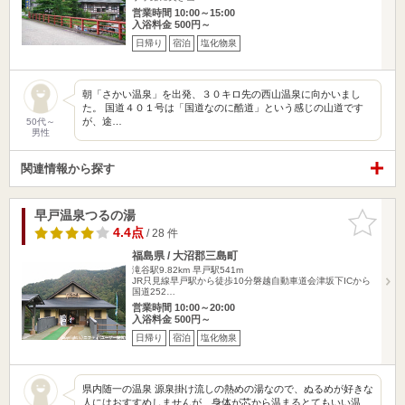
営業時間 10:00～15:00
入浴料金 500円～
日帰り
宿泊
塩化物泉
朝「さかい温泉」を出発、３０キロ先の西山温泉に向かいまし
た。 国道４０１号は「国道なのに酷道」という感じの山道です
が、途…
50代～
男性
関連情報から探す
早戸温泉つるの湯
お気に入
りに追加
4.4点
/ 28 件
福島県 / 大沼郡三島町
滝谷駅9.82km
早戸駅541m
JR只見線早戸駅から徒歩10分磐越自動車道会津坂下ICから
国道252…
営業時間 10:00～20:00
入浴料金 500円～
日帰り
宿泊
塩化物泉
県内随一の温泉 源泉掛け流しの熱めの湯なので、ぬるめが好きな
人にはおすすめしませんが、身体が芯から温まるとてもいい温…