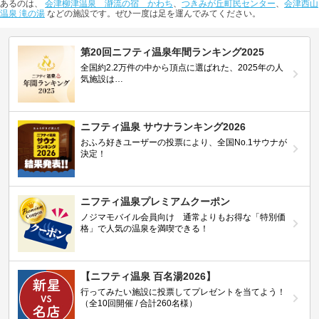
あるのは、
会津柳津温泉 瀞流の宿 かわち
、
つきみが丘町民センター
、
会津西山
温泉 滝の湯
などの施設です。ぜひ一度は足を運んでみてください。
第20回ニフティ温泉年間ランキング2025
全国約2.2万件の中から頂点に選ばれた、2025年の人
気施設は…
ニフティ温泉 サウナランキング2026
おふろ好きユーザーの投票により、全国No.1サウナが
決定！
ニフティ温泉プレミアムクーポン
ノジマモバイル会員向け 通常よりもお得な「特別価
格」で人気の温泉を満喫できる！
【ニフティ温泉 百名湯2026】
行ってみたい施設に投票してプレゼントを当てよう！
（全10回開催 / 合計260名様）