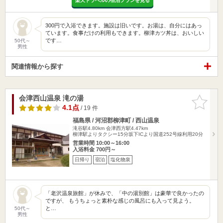
楽天トラベルの宿泊プランを見る
300円で入浴できます。施設は旧いです。お湯は、自分にはあっ
ています。食事だけの利用もできます。柳津カツ丼は、おいしい
です…
50代～
男性
関連情報から探す
会津西山温泉 滝の湯
お気に入
りに追加
4.1点
/ 19 件
福島県 / 河沼郡柳津町 / 西山温泉
滝谷駅4.80km
会津西方駅4.47km
柳津駅よりタクシー15分坂下ICより国道252号線利用20分
営業時間 10:00～16:00
入浴料金 700円～
日帰り
宿泊
塩化物泉
「老沢温泉旅館」が休みで、「中の湯別館」は豪華で良かったの
ですが、 もうちょっと素朴な感じの風呂にも入って見よう。
と…
50代～
男性