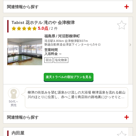
関連情報から探す
Tabist 花ホテル 滝のや 会津柳津
お気に入
りに追加
5.0点
/ 2 件
福島県 / 河沼郡柳津町
滝谷駅4.80km
会津柳津駅837m
磐越自動車道会津坂下インターから5キロ
営業時間
入浴料金 ～
宿泊
塩化物泉
楽天トラベルの宿泊プランを見る
柳津の街並みを望む源泉かけ流しの大浴場 柳津温泉を流れる銀山
川のほとりに位置し、赤べこ通り商店街の路地裏にひっそりと…
50代～
男性
関連情報から探す
内田屋
お気に入