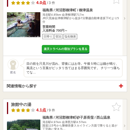
りに追加
4.0点
/ 3 件
福島県 / 河沼郡柳津町 / 柳津温泉
滝谷駅4.85km
会津柳津駅717m
JR只見線会津柳津駅から徒歩7分磐越自動車道坂下ICより5
分
営業時間
入浴料金 700円～
日帰り
宿泊
塩化物泉
楽天トラベルの宿泊プランを見る
目の前を只見川が流れ、背後にはお寺。午後５時には鐘が鳴り、
風流という言葉がピッタリ当てはまる雰囲気です。 チリ一つ落ち
てな…
匿名
関連情報から探す
旅館中の湯
お気に入
りに追加
4.1点
/ 9 件
福島県 / 河沼郡柳津町砂子原長窪 / 西山温泉
滝谷駅4.97km
会津西方駅4.57km
国道115号から磐梯吾妻スカイライン方面で降りると道が
丁字路に突き当…