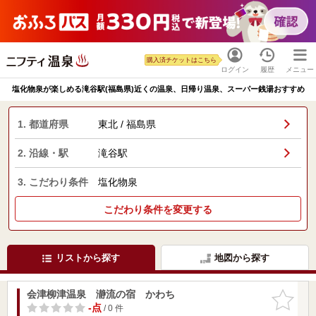
購入済チケットはこちら
ログイン
履歴
メニュー
塩化物泉が楽しめる滝谷駅(福島県)近くの温泉、日帰り温泉、スーパー銭湯おすすめ
1. 都道府県
東北 / 福島県
2. 沿線・駅
滝谷駅
3. こだわり条件
塩化物泉
こだわり条件を変更する
リストから探す
地図から探す
会津柳津温泉 瀞流の宿 かわち
お気に入
りに追加
-点
/ 0 件