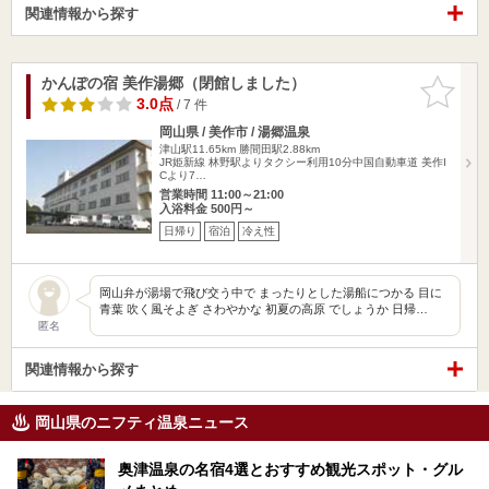
関連情報から探す
かんぽの宿 美作湯郷（閉館しました）
お気に入
りに追加
3.0点
/ 7 件
岡山県 / 美作市 / 湯郷温泉
津山駅11.65km
勝間田駅2.88km
JR姫新線 林野駅よりタクシー利用10分中国自動車道 美作I
Cより7…
営業時間 11:00～21:00
入浴料金 500円～
日帰り
宿泊
冷え性
岡山弁が湯場で飛び交う中で まったりとした湯船につかる 目に
青葉 吹く風そよぎ さわやかな 初夏の高原 でしょうか 日帰…
匿名
関連情報から探す
岡山県のニフティ温泉ニュース
奥津温泉の名宿4選とおすすめ観光スポット・グル