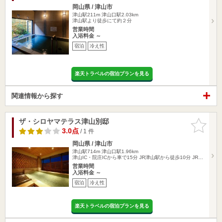
岡山県 / 津山市
津山駅211m
津山口駅2.03km
津山駅より徒歩にて約２分
営業時間
入浴料金 ～
宿泊
冷え性
楽天トラベルの宿泊プランを見る
関連情報から探す
ザ・シロヤマテラス津山別邸
お気に入
りに追加
3.0点
/ 1 件
岡山県 / 津山市
津山駅714m
津山口駅1.96km
津山IC・院庄ICから車で15分 JR津山駅から徒歩10分 JR…
営業時間
入浴料金 ～
宿泊
冷え性
楽天トラベルの宿泊プランを見る