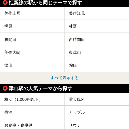
姫新線の駅から同じテーマで探す
美作土居
美作江見
楢原
林野
勝間田
西勝間田
美作大崎
東津山
津山
院庄
すべて表示する
津山駅の人気テーマから探す
格安（1,000円以下）
露天風呂
宿泊
カップル
お食事・食事処
サウナ