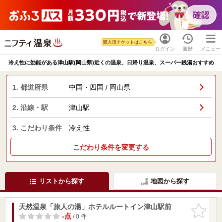
購入済チケットはこちら
ログイン
履歴
メニュー
冷え性に効能がある津山駅(岡山県)近くの温泉、日帰り温泉、スーパー銭湯おすすめ
1. 都道府県
中国・四国 / 岡山県
2. 沿線・駅
津山駅
3. こだわり条件
冷え性
こだわり条件を変更する
リストから探す
地図から探す
天然温泉「旅人の湯」ホテルルートイン津山駅前
お気に入
りに追加
-点
/ 0 件