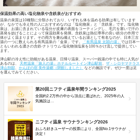
保温効果の高い塩化物泉や含鉄泉がおすすめ
温泉の泉質は10種類に分類されており、いずれも体を温める効果は有しています
が、なかでも冷え性の人におすすめなのは「塩化物泉」と「含鉄泉」です。塩化物
泉は、お湯に含まれている塩分が皮膚の表面をコーティングし、毛穴を塞いで汗の
蒸発を妨げることによって保温効果を発揮。含鉄泉は熱伝導率の良い鉄分の作用で
体がよく温まります。その両方を兼ね備えているお湯として有名なのが、日本三古
湯の一つに数えられる有馬温泉の「金泉」です。
「有馬温泉 太閤の湯」
では日本一
ともいわれる濃さの含鉄-ナトリウム-塩化物強塩泉を100％かけ流しで提供してい
ます。
津山駅の冷え性に効能がある温泉、日帰り温泉、スーパー銭湯の中でも特に人気が
あるのは、
天然温泉「旅人の湯」ホテルルートイン津山駅前
、
ザ・シロヤマテラス
津山別邸
、
かんぽの宿 美作湯郷（閉館しました）
などの施設です。ぜひ一度は足
を運んでみてください。
第20回ニフティ温泉年間ランキング2025
全国約2.2万件の中から頂点に選ばれた、2025年の人
気施設は…
ニフティ温泉 サウナランキング2026
おふろ好きユーザーの投票により、全国No.1サウナが
決定！