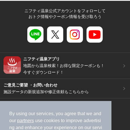
ニフティ温泉公式アカウントをフォローして
おトク情報やクーポン情報を受け取ろう
ニフティ温泉アプリ
地図から温泉検索！お得な限定クーポンも！
今すぐダウンロード！
ご意見ご要望 ・お問い合わせ
施設データの新規追加や修正依頼もこちらから
スマートフォン
/
PC
加盟店募集（資料請求）
広告出稿のご案内
By using our services, you agree that we and
our
partners
use cookies to improve advertisi
利用規約
ライフスタイルMEMBERS+規約
ng and enhance your experience on our servi
特定商取引法に基づく表記
ヘルプ
採用情報