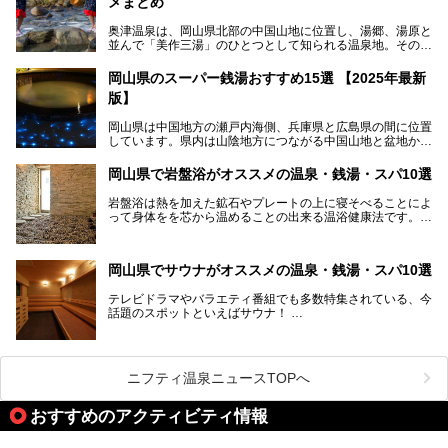
メまとめ
奥津温泉は、岡山県北部の中国山地に位置し、湯郷、湯原と
並んで「美作三湯」のひとつとして知られる温泉地。その泉
質は美人の湯として知られ、肌がスベスベになると評判で
す。
岡山県のスーパー銭湯おすすめ15選 【2025年最新
版】
この記事では、奥津温泉で宿泊におすすめの宿、観光スポッ
ト、そして日帰り温泉施設を詳しくご紹介！奥津温泉の魅力
岡山県は中国地方の瀬戸内海側、兵庫県と広島県の間に位置
を存分に味わい、癒しの旅を楽しんでくださいね。
しています。県内は山陰地方につながる中国山地と盆地から
成る北部、吉備高原など丘陵地帯が広がる中部、おだやかな
海に多数の島々が浮かぶ瀬戸内海に面した南部に分けられま
岡山県で岩盤浴がオススメの温泉・銭湯・スパ10選
す。年間を通じて降水量が少ない「晴れの国」で、モモやブ
ドウなど果物の栽培が盛んなうえ、その品質の高さは全国的
岩盤浴は熱を加えた鉱石やプレートの上に寝そべることによ
にも有名です。
って身体をを芯から温めることの出来る温浴健康法です。じ
んわりと身体の内部を温めて発汗を促すことでリラックス効
そんな岡山県には、山間部の自然を味わえる温泉から街中の
果だけではなく、代謝が高まり健康や美容にも良い影響が期
気軽に行ける入浴施設まで、さまざまなスーパー銭湯があり
待できます。今回はそんな岩盤浴にこだわった岡山県内のオ
ます。ここでは、岡山県で評判のスーパー銭湯をご紹介しま
岡山県でサウナがオススメの温泉・銭湯・スパ10選
ススメ温泉・銭湯・スパ10ヶ所を紹介させていただきま
しょう。
す。
テレビドラマやバラエティ番組でも多数特集されている、今
話題のスポットといえばサウナ！
「サ活」や「サ道」などという言葉も使われるほど、幅広い
年齢層から人気を集めています。
今回は、岡山県でサウナがおすすめの温泉や銭湯、スパを厳
選してご紹介！
ニフティ温泉ニュースTOPへ
血流が良くなるだけでなく美容効果やリラックス効果も期待
できるサウナで、内側から健康的な体を目指しましょう。
おすすめのアクティビティ情報