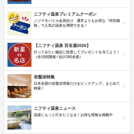
ニフティ温泉プレミアムクーポン
ノジマモバイル会員向け 通常よりもお得な「特別価
格」で人気の温泉を満喫できる！
【ニフティ温泉 百名湯2026】
行ってみたい施設に投票してプレゼントを当てよう！
（全10回開催 / 合計260名様）
岩盤浴特集
日本全国の岩盤浴情報だけをピックアップ。まとめて
検索！
ニフティ温泉ニュース
温泉にもっと行きたくなる！お得な情報を掲載中