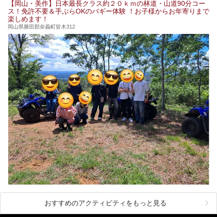
【岡山・美作】日本最長クラス約２０ｋｍの林道・山道90分コー
ス！免許不要＆手ぶらOKのバギー体験 ！お子様からお年寄りまで
楽しめます！
岡山県勝田郡奈義町皆木312
おすすめのアクティビティをもっと見る