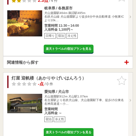
2.3点
/ 4 件
岐阜県 / 各務原市
犬山遊園駅464m
鵜沼駅495m
名鉄犬山線 犬山遊園駅より徒歩8分中央自動車道 小牧東IC
より10k…
営業時間 11:30～14:00
入浴料金 1,100円～
日帰り
宿泊
冷え性
楽天トラベルの宿泊プランを見る
関連情報から探す
灯屋 迎帆楼（あかりや げいはんろう）
お気に入
りに追加
-点
/ 0 件
愛知県 / 犬山市
犬山遊園駅912m
犬山駅1.07km
名古屋駅より名鉄犬山線、犬山遊園駅下車、徒歩15分東名
名神高速道～小…
営業時間
入浴料金 ～
宿泊
冷え性
楽天トラベルの宿泊プランを見る