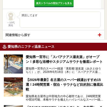
楽天トラベルの宿泊プランを見る
閉店してます
～10代
男性
関連情報から探す
愛知県のニフティ温泉ニュース
愛知県一宮市に「スパアクアス湯友楽」がオープ
ン！多彩な浴槽やスタジアムサウナを徹底レポート
愛知県一宮市のスーパー銭湯「美彩都 湯友楽（みさとゆう
らく）」が、2026年6月18日（木）に「スパアクアス湯友
楽」としてリニューアルオープン！
【2026年最新】名古屋のスーパー銭湯おすすめ15
この地で30年にわたり愛され続けてきた施設だからこそ、
選！24時間営業・宿泊・サウナなど目的別に徹底比
地元住民をはじめオープンを待ちわびている人も多いのでは
ないでしょうか。
較
老朽化した設備の補修を機に、2年前からじっくり構想を練
ってきたというだけあって、館内の充実度は想像以上。
愛知県名古屋市は中部地方の中心都市であり、24時間営業
以前の4倍に拡張したという露天エリアや10の浴槽、40人収
や宿泊可能、本格サウナを備えたハイレベルなスーパー銭湯
容の巨大なスタジアムサウナに、岩盤浴やリラクゼーション
が密集する激戦区です。
までまるごと楽しめる施設に生まれ変わりました。