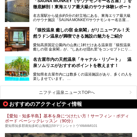
「SAUNA MONKEY（サウナモンキー名古屋）」を
そのため、「日々の仕事の疲れを心身ともにリセットした
今回は、全面リニューアルして新しくなった「スパアクアス
徹底解剖！東海エリア最大級のサウナ体験レポート
い」「休日に時間を忘れて1日中ダラダラ過ごしたい」「コ
湯友楽」に一足早くお邪魔して取材してきました！
スパ良く非日常の極上体験を味わいたい」人向けの施設が多
名古屋駅から徒歩約5分の好立地にある、東海エリア最大級
くある点が魅力です！
のサウナ施設「SAUNA MONKEY/サウナモンキー名古屋」
をご存じですか？
今回は、名古屋市でおすすめのスーパー銭湯を紹介します。
「名古屋駅周辺ってサウナが少ないよね」という声をよく耳
お好みの温泉施設を見つけて楽しんでくださいね。
「猿投温泉 癒しの宿 金泉閣」がリニューアル！天
にするだけあり、アクセスの良さにも胸が高鳴ります。
然ラドン温泉が満喫できる施設の魅力をご紹介
今回は普段は男性専用となっているパブリックサウナが、女
性専用で公開される『レディースデー』が開催されたので、
愛知高原国定公園内の山奥に1軒だけある温泉宿「猿投温泉
さっそく取材してきました！
癒しの宿 金泉閣」が、“しあわせ隠れ里”をコンセプトにリニ
ューアルオープンします。
名古屋市内の天然温泉「キャナル・リゾート」 温
天然ラドン温泉が堪能できるお風呂や、新設・改装された客
泉ソムリエがおすすめポイントを教えます！
室、地元の食材と温泉水で作られたお料理……。
新しくなった「猿投温泉 癒しの宿 金泉閣」の魅力を丸ごと
愛知県名古屋市内には数多くの温浴施設があり、多くの人を
ご紹介します。
楽しませています。
その中でも今回は「キャナル・リゾート」について、温泉ソ
ムリエの目線で紹介していきます！
ニフティ温泉ニュースTOPへ
名古屋市内にはスーパー銭湯や日帰り温泉が多く、「どこに
行こうかな？」と悩んでしまう方も多いと思います。
おすすめのアクティビティ情報
ぜひこの記事を参考にして「キャナル・リゾート」に出かけ
てみるのはいかがでしょうか？
【愛知・知多半島】基本を身につけたい方！サーフィン・ボディ
ボード ベーシックレッスン（90分）
愛知県知多郡南知多町山海橋詰59マリンシャトウYAMAMI101