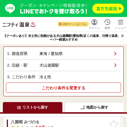
購入済チケットはこちら
ログイン
履歴
メニュー
【クーポンあり】冷え性に効能がある犬山遊園駅(愛知県)近くの温泉、日帰り温泉、ス
ーパー銭湯おすすめ
1. 都道府県
東海 / 愛知県
2. 沿線・駅
犬山遊園駅
3. こだわり条件
冷え性
こだわり条件を変更する
リストから探す
地図から探す
八勝閣 みづのを
お気に入
りに追加