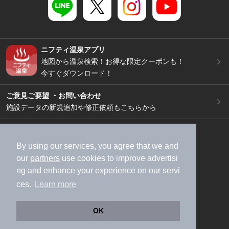
ニフティ温泉アプリ
地図から温泉検索！お得な限定クーポンも！
今すぐダウンロード！
ご意見ご要望 ・お問い合わせ
施設データの新規追加や修正依頼もこちらから
スマートフォン
/
PC
加盟店募集（資料請求）
広告出稿のご案内
By using our services, you agree that we and
our
partners
use cookies to improve advertisi
利用規約
ライフスタイルMEMBERS+規約
ng and enhance your experience on our servi
特定商取引法に基づく表記
ヘルプ
採用情報
ces.
Learn more
運営会社
個人情報保護ポリシー
©NIFTY Lifestyle Co., Ltd.
OK