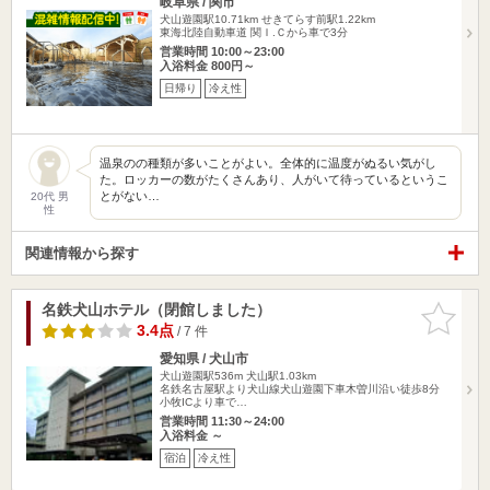
岐阜県 / 関市
犬山遊園駅10.71km
せきてらす前駅1.22km
東海北陸自動車道 関Ｉ.Ｃから車で3分
営業時間 10:00～23:00
入浴料金 800円～
日帰り
冷え性
温泉のの種類が多いことがよい。全体的に温度がぬるい気がし
た。ロッカーの数がたくさんあり、人がいて待っているというこ
とがない…
20代 男
性
関連情報から探す
名鉄犬山ホテル（閉館しました）
お気に入
りに追加
3.4点
/ 7 件
愛知県 / 犬山市
犬山遊園駅536m
犬山駅1.03km
名鉄名古屋駅より犬山線犬山遊園下車木曽川沿い徒歩8分
小牧ICより車で…
営業時間 11:30～24:00
入浴料金 ～
宿泊
冷え性