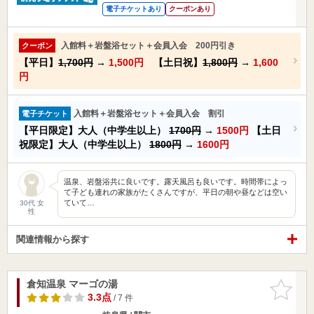
電子チケットあり
クーポンあり
入館料＋岩盤浴セット＋会員入会 200円引き
クーポン
【平日】
1,700円
→
1,500円
【土日祝】
1,800円
→
1,600
円
入館料＋岩盤浴セット＋会員入会 割引
電子チケット
【平日限定】大人（中学生以上）
1700円
→
1500円
【土日
祝限定】大人（中学生以上）
1800円
→
1600円
温泉、岩盤浴共に良いです。露天風呂も良いです。時間帯によっ
て子ども連れの家族がたくさんですが、平日の朝や昼などは空い
ていて…
30代 女
性
関連情報から探す
倉知温泉 マーゴの湯
お気に入
りに追加
3.3点
/ 7 件