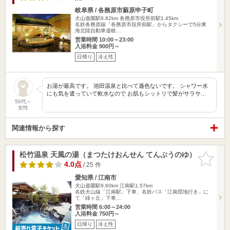
岐阜県 / 各務原市蘇原申子町
犬山遊園駅8.82km
各務原市役所前駅1.45km
名鉄各務原線「各務原市役所前駅」からタクシーで5分東
海北陸自動車道岐…
営業時間 10:00～23:00
入浴料金 900円～
日帰り
冷え性
お湯が最高です。 池田温泉と比べて遜色ないです。 シャワー水
にも気を遣っていて軟水なので お肌もシットリで髪がサラサ…
50代～
女性
関連情報から探す
松竹温泉 天風の湯（まつたけおんせん てんぷうのゆ）
お気に入
りに追加
4.0点
/ 25 件
愛知県 / 江南市
犬山遊園駅9.60km
江南駅1.57km
名鉄犬山線「江南駅」下車、名鉄バス「江南団地行き」に
て「緑ヶ丘」下車…
営業時間 6:00～24:00
入浴料金 750円～
日帰り
冷え性