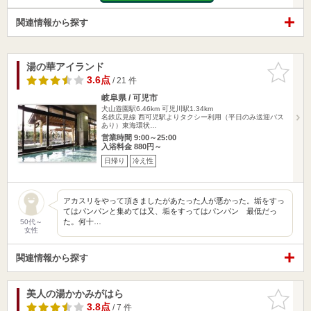
関連情報から探す
湯の華アイランド
お気に入
りに追加
3.6点
/ 21 件
岐阜県 / 可児市
犬山遊園駅6.46km
可児川駅1.34km
名鉄広見線 西可児駅よりタクシー利用（平日のみ送迎バス
あり）東海環状…
営業時間 9:00～25:00
入浴料金 880円～
日帰り
冷え性
アカスリをやって頂きましたがあたった人が悪かった。垢をすっ
てはパンパンと集めては又、垢をすってはパンパン 最低だっ
た。何十…
50代～
女性
関連情報から探す
美人の湯かかみがはら
お気に入
りに追加
3.8点
/ 7 件