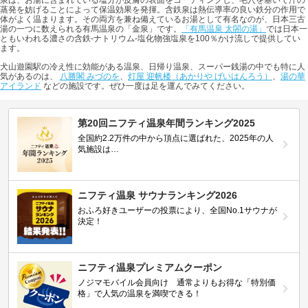
泉は、お湯に含まれている塩分が皮膚の表面をコーティングし、毛穴を塞いで汗の
蒸発を妨げることによって保温効果を発揮。含鉄泉は熱伝導率の良い鉄分の作用で
体がよく温まります。その両方を兼ね備えているお湯として有名なのが、日本三古
湯の一つに数えられる有馬温泉の「金泉」です。
「有馬温泉 太閤の湯」
では日本一
ともいわれる濃さの含鉄-ナトリウム-塩化物強塩泉を100％かけ流しで提供してい
ます。
犬山遊園駅の冷え性に効能がある温泉、日帰り温泉、スーパー銭湯の中でも特に人
気があるのは、
八勝閣 みづのを
、
灯屋 迎帆楼（あかりや げいはんろう）
、
湯の華
アイランド
などの施設です。ぜひ一度は足を運んでみてください。
第20回ニフティ温泉年間ランキング2025
全国約2.2万件の中から頂点に選ばれた、2025年の人
気施設は…
ニフティ温泉 サウナランキング2026
おふろ好きユーザーの投票により、全国No.1サウナが
決定！
ニフティ温泉プレミアムクーポン
ノジマモバイル会員向け 通常よりもお得な「特別価
格」で人気の温泉を満喫できる！