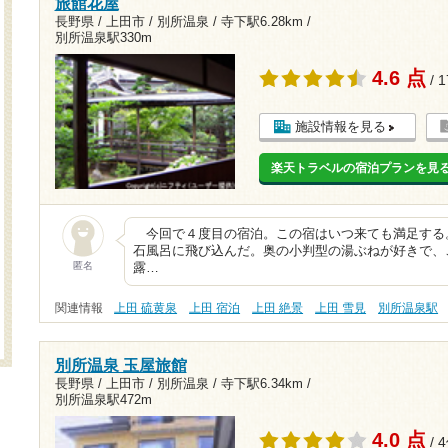
旅館花屋
長野県 / 上田市 / 別所温泉 /
寺下駅6.28km
/
別所温泉駅330m
4.6 点
/ 
施設情報を見る
楽天トラベルの宿泊プランを見
今回で４度目の宿泊。この宿はいつ来ても満足する
石風呂に飛び込んだ。奥の小判型の湯ぶねが好きで、
匿名
露…
関連情報
上田 硫黄泉
上田 宿泊
上田 絶景
上田 雪見
別所温泉駅
別所温泉 玉屋旅館
長野県 / 上田市 / 別所温泉 /
寺下駅6.34km
/
別所温泉駅472m
4.0 点
/ 