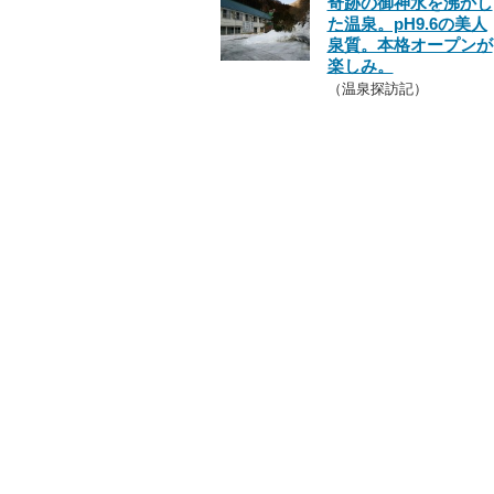
奇跡の御神水を沸かし
た温泉。pH9.6の美人
泉質。本格オープンが
楽しみ。
（温泉探訪記）