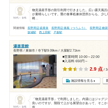
物見湯産手形の割引利用で行きました。広い露天風呂
が素晴らしいです。畳の食事処兼休憩所からも、少し
50代～ 女性
椅…
関連情報
長野周辺 硫黄泉
長野周辺 痛風（つうふう）
長野周辺 糖
坂城駅
西上田駅
戸倉駅
湯楽里館
長野県 / 東御市 /
寺下駅9.09km
/
大屋駅2.71km
■営業時間 10:00～22:00
■入浴料 650円～
2.9 点
/ 
施設情報を見る
「物見湯産手形」で利用しました。内湯にはジャグジ
良いのですが、階段で上がる展望台があって、そこか
50代～ 女性
所…