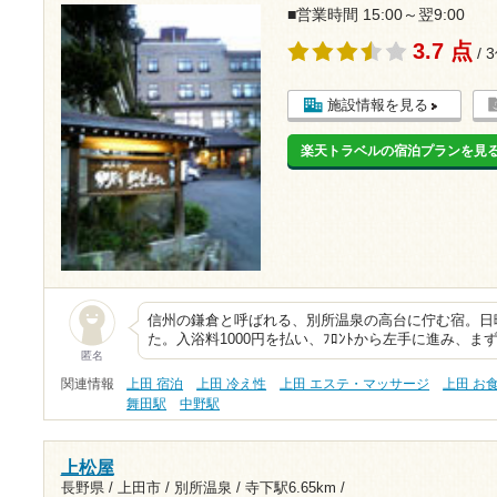
■営業時間 15:00～翌9:00
3.7 点
/ 
施設情報を見る
楽天トラベルの宿泊プランを見
信州の鎌倉と呼ばれる、別所温泉の高台に佇む宿。日
た。入浴料1000円を払い、ﾌﾛﾝﾄから左手に進み、
匿名
関連情報
上田 宿泊
上田 冷え性
上田 エステ・マッサージ
上田 お
舞田駅
中野駅
上松屋
長野県 / 上田市 / 別所温泉 /
寺下駅6.65km
/