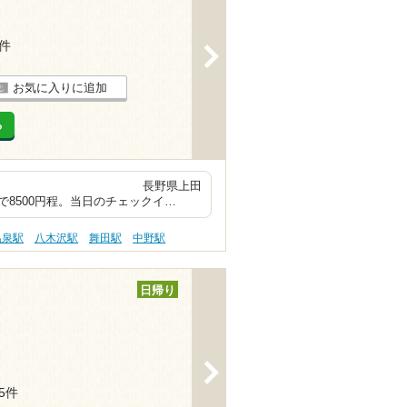
2件
>
お気に入りに追加
る
け流し宿 長野県上田
8500円程。当日のチェックイ…
温泉駅
八木沢駅
舞田駅
中野駅
日帰り
>
35件