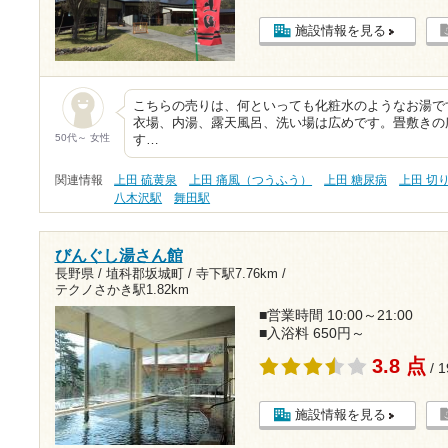
施設情報を見る
こちらの売りは、何といっても化粧水のようなお湯で
衣場、内湯、露天風呂、洗い場は広めです。畳敷きの
50代～ 女性
す…
関連情報
上田 硫黄泉
上田 痛風（つうふう）
上田 糖尿病
上田 切
八木沢駅
舞田駅
びんぐし湯さん館
長野県 / 埴科郡坂城町 /
寺下駅7.76km
/
テクノさかき駅1.82km
■営業時間 10:00～21:00
■入浴料 650円～
3.8 点
/ 
施設情報を見る