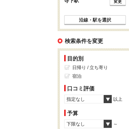
寺下駅
変更
沿線・駅を選択
検索条件を変更
目的別
日帰り / 立ち寄り
宿泊
口コミ評価
指定なし
以上
予算
下限なし
～