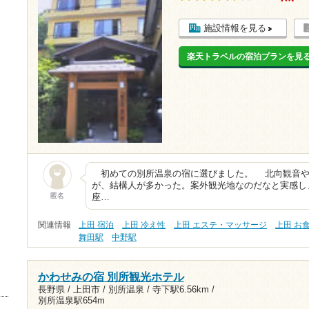
施設情報を見る
楽天トラベルの宿泊プランを見
初めての別所温泉の宿に選びました。 北向観音や
が、結構人が多かった。案外観光地なのだなと実感し
匿名
座…
関連情報
上田 宿泊
上田 冷え性
上田 エステ・マッサージ
上田 お
舞田駅
中野駅
かわせみの宿 別所観光ホテル
長野県 / 上田市 / 別所温泉 /
寺下駅6.56km
/
別所温泉駅654m