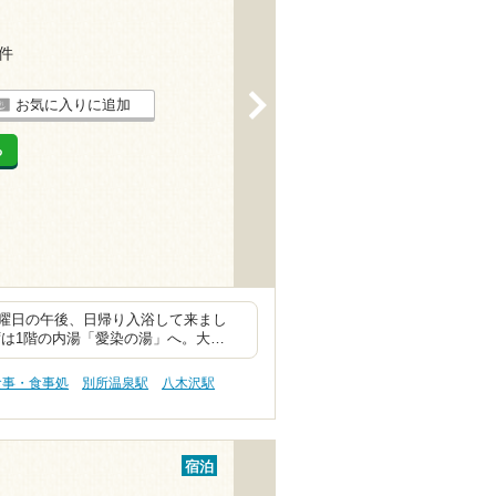
3件
>
お気に入りに追加
る
曜日の午後、日帰り入浴して来まし
まずは1階の内湯「愛染の湯」へ。大…
食事・食事処
別所温泉駅
八木沢駅
宿泊