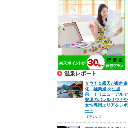
温泉レポート
サウナ＆露天が劇的進
化「極楽湯 羽生温
泉」！リニューアルで
登場のバレルサウナや
女性専用エリアをレポ
ート
（突レポ）