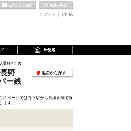
お気に入りの温泉
最近の履歴
ログイン
ID作成
グ
岩盤浴
銭湯おすすめ
(長野
地図から探す
パー銭
このページでは寺下駅から直線距離で近
します。