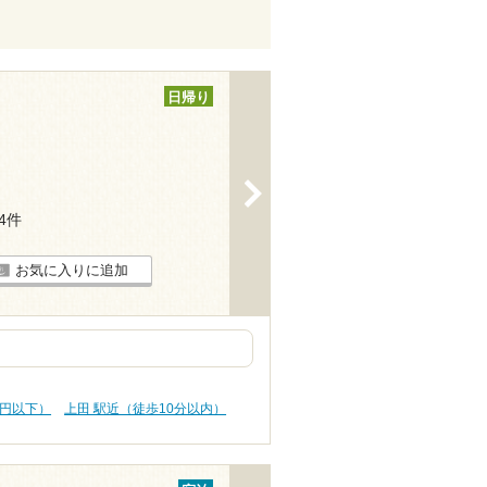
日帰り
>
24件
お気に入りに追加
0円以下）
上田 駅近（徒歩10分以内）