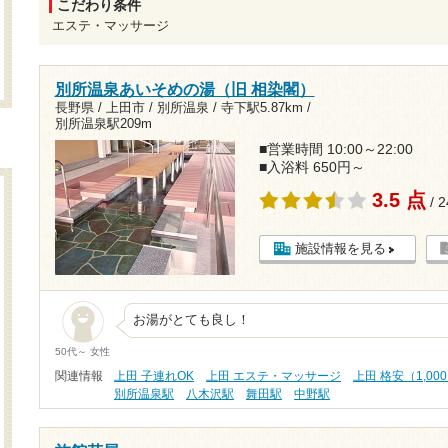
こだわり条件
エステ・マッサージ
別所温泉あいそめの湯（旧 相染閣）
長野県 / 上田市 / 別所温泉 /
寺下駅5.87km
/
別所温泉駅209m
■営業時間 10:00～22:00
■入浴料 650円～
3.5 点
/ 
施設情報を見る
お湯がとても良し！
50代～ 女性
関連情報
上田 子連れOK
上田 エステ・マッサージ
上田 格安（1,00
別所温泉駅
八木沢駅
舞田駅
中野駅