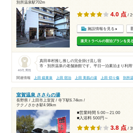
別所温泉駅702m
4.0 点
/ 
施設情報を見る
楽天トラベルの宿泊プランを見
真田幸村推し推しの完全掛
市・別所温泉の老舗旅館です。平日一泊素泊まり利用で
40代 男性
関連情報
上田 硫黄泉
上田 宿泊
上田 美肌の湯
上田 切り傷
別所
室賀温泉 ささらの湯
長野県 / 上田市上室賀 /
寺下駅6.74km
/
テクノさかき駅4.98km
■営業時間 5:00～21:00
■入浴料 500円～
3.8 点
/ 