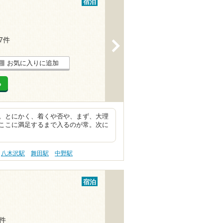
宿泊
17件
>
お気に入りに追加
る
。とにかく、着くや否や、まず、大理
ここに満足するまで入るのが常。次に
八木沢駅
舞田駅
中野駅
宿泊
4件