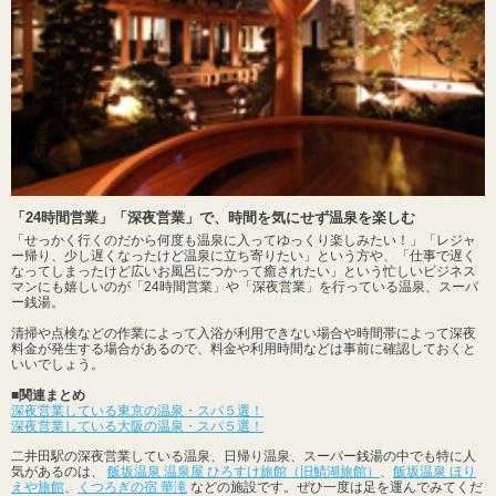
「24時間営業」「深夜営業」で、時間を気にせず温泉を楽しむ
「せっかく行くのだから何度も温泉に入ってゆっくり楽しみたい！」「レジャ
ー帰り、少し遅くなったけど温泉に立ち寄りたい」という方や、「仕事で遅く
なってしまったけど広いお風呂につかって癒されたい」という忙しいビジネス
マンにも嬉しいのが「24時間営業」や「深夜営業」を行っている温泉、スーパ
ー銭湯。
清掃や点検などの作業によって入浴が利用できない場合や時間帯によって深夜
料金が発生する場合があるので、料金や利用時間などは事前に確認しておくと
いいでしょう。
■関連まとめ
深夜営業している東京の温泉・スパ５選！
深夜営業している大阪の温泉・スパ５選！
二井田駅の深夜営業している温泉、日帰り温泉、スーパー銭湯の中でも特に人
気があるのは、
飯坂温泉 温泉屋 ひろすけ旅館（旧鯖湖旅館）
、
飯坂温泉 ほり
えや旅館
、
くつろぎの宿 華滝
などの施設です。ぜひ一度は足を運んでみてくだ