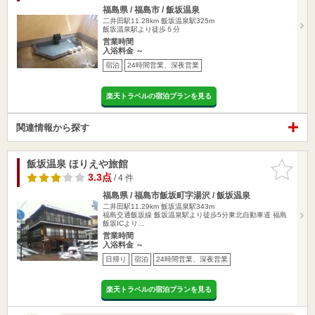
福島県 / 福島市 / 飯坂温泉
二井田駅11.28km
飯坂温泉駅325m
飯坂温泉駅より徒歩５分
営業時間
入浴料金 ～
宿泊
24時間営業、深夜営業
楽天トラベルの宿泊プランを見る
関連情報から探す
飯坂温泉 ほりえや旅館
お気に入
りに追加
3.3点
/ 4 件
福島県 / 福島市飯坂町字湯沢 / 飯坂温泉
二井田駅11.29km
飯坂温泉駅343m
福島交通飯坂線 飯坂温泉駅より徒歩5分東北自動車道 福島
飯坂ICより…
営業時間
入浴料金 ～
日帰り
宿泊
24時間営業、深夜営業
楽天トラベルの宿泊プランを見る