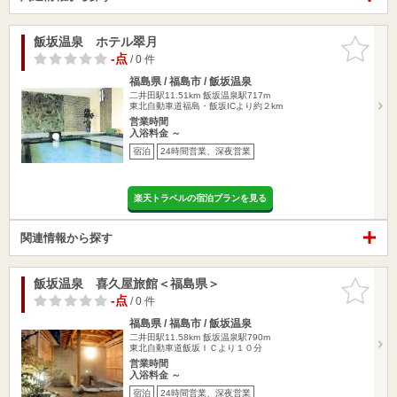
飯坂温泉 ホテル翠月
お気に入
りに追加
-点
/ 0 件
福島県 / 福島市 / 飯坂温泉
二井田駅11.51km
飯坂温泉駅717m
東北自動車道福島・飯坂ICより約２km
営業時間
入浴料金 ～
宿泊
24時間営業、深夜営業
楽天トラベルの宿泊プランを見る
関連情報から探す
飯坂温泉 喜久屋旅館＜福島県＞
お気に入
りに追加
-点
/ 0 件
福島県 / 福島市 / 飯坂温泉
二井田駅11.58km
飯坂温泉駅790m
東北自動車道飯坂ＩＣより１０分
営業時間
入浴料金 ～
宿泊
24時間営業、深夜営業