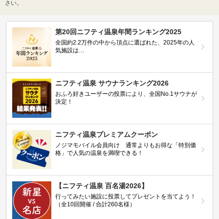
さい。
第20回ニフティ温泉年間ランキング2025
全国約2.2万件の中から頂点に選ばれた、2025年の人
気施設は…
ニフティ温泉 サウナランキング2026
おふろ好きユーザーの投票により、全国No.1サウナが
決定！
ニフティ温泉プレミアムクーポン
ノジマモバイル会員向け 通常よりもお得な「特別価
格」で人気の温泉を満喫できる！
【ニフティ温泉 百名湯2026】
行ってみたい施設に投票してプレゼントを当てよう！
（全10回開催 / 合計260名様）