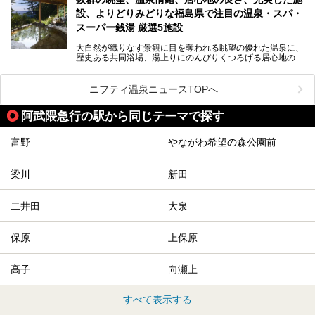
「最近疲れが溜まってる。リフレッシュできる場所ないか
な？」
設、よりどりみどりな福島県で注目の温泉・スパ・
そんな方は、ぜひサウナに足を運んでみてくださいね。
スーパー銭湯 厳選5施設
大自然が織りなす景観に目を奪われる眺望の優れた温泉に、
歴史ある共同浴場、湯上りにのんびりくつろげる居心地のい
い温泉やさまざまなニーズに応えてくれる施設充実度の高い
スーパー銭湯など、多種多様な温浴施設が割拠する福島県。
今回は、そんな福島県にある温浴施設のなかから、筆者が
ニフティ温泉ニュースTOPへ
「一度訪ねてみたい」と気になっている魅力的な施設を5件
ピックアップして紹介します。
阿武隈急行の駅から同じテーマで探す
※2021/07/21時点の情報です。
富野
やながわ希望の森公園前
梁川
新田
二井田
大泉
保原
上保原
高子
向瀬上
すべて表示する