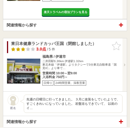
楽天トラベルの宿泊プランを見る
関連情報から探す
東日本健康ランドカッパ王国（閉館しました）
お気に入
りに追加
3.0点
/ 5 件
福島県 / 伊達市
二井田駅6.36km
伊達駅1.32km
東北本線「伊達駅」よりタクシーで3分東北自動車道「国
見IC」より車で…
営業時間 10:00～翌9:00
入浴料金 750円～
日帰り
24時間営業、深夜営業
先週の日曜日に行ってきました。 ３月に改装をしていたようで、
すごくきれいになっていました。 岩盤浴もできていて、 以前の
イ…
匿名
関連情報から探す