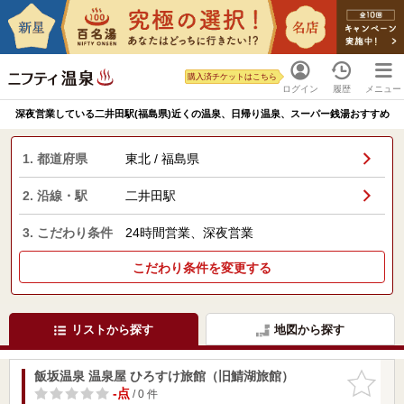
購入済チケットはこちら
ログイン
履歴
メニュー
深夜営業している二井田駅(福島県)近くの温泉、日帰り温泉、スーパー銭湯おすすめ
1. 都道府県
東北 / 福島県
2. 沿線・駅
二井田駅
3. こだわり条件
24時間営業、深夜営業
こだわり条件を変更する
リストから探す
地図から探す
飯坂温泉 温泉屋 ひろすけ旅館（旧鯖湖旅館）
お気に入
りに追加
-点
/ 0 件