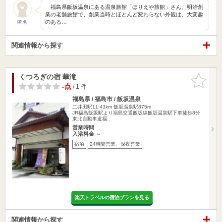
福島県飯坂温泉にある温泉旅館「ほりえや旅館」さん。明治創
業の老舗旅館で、創業当時とほとんど変わらない外観は、大変趣
のある…
匿名
関連情報から探す
くつろぎの宿 華滝
お気に入
りに追加
-点
/ 1 件
福島県 / 福島市 / 飯坂温泉
二井田駅11.43km
飯坂温泉駅875m
JR福島飯坂駅より福島交通飯坂線飯坂温泉駅下車徒歩8分
東北自動車道福…
営業時間
入浴料金 ～
宿泊
24時間営業、深夜営業
楽天トラベルの宿泊プランを見る
関連情報から探す