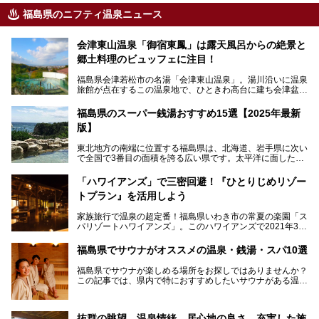
福島県のニフティ温泉ニュース
会津東山温泉「御宿東鳳」は露天風呂からの絶景と
郷土料理のビュッフェに注目！
福島県会津若松市の名湯「会津東山温泉」。湯川沿いに温泉
旅館が点在するこの温泉地で、ひときわ高台に建ち会津盆地
一望の眺望をほしいままにする絶景の宿、それがORIX HOT
ELS & RESORTSの「御宿東鳳」です。
福島県のスーパー銭湯おすすめ15選【2025年最新
版】
大浴場は「宙の湯」「棚雲の湯」の2つ。いずれも素晴らし
い開放感。ビュッフェレストラン「あがらんしょ」での会津
東北地方の南端に位置する福島県は、北海道、岩手県に次い
の郷土料理など夕朝食の美味しさも評判。人気のこのお宿の
で全国で3番目の面積を誇る広い県です。太平洋に面した
過ごし方を徹底紹介いたします。
「浜通り」から、南北に阿武隈川が流れ水田や果樹園が広が
る「中通り」、磐梯山や猪苗代湖、五色沼、尾瀬湿原などが
───
「ハワイアンズ」で三密回避！『ひとりじめリゾー
ある「会津地方」まで、変化に富んだ自然を楽しめるのが魅
提供元：オリックス・ホテルマネジメント株式会社【PR】
トプラン』を活用しよう
力です。
この記事は会津東山温泉 御宿東鳳のPR記事です。
東京から新幹線なら1時間半、車でも3時間程度とアクセス
家族旅行で温泉の超定番！福島県いわき市の常夏の楽園「ス
も良好で、首都圏からの週末旅行先としても人気の福島県。
パリゾートハワイアンズ」。このハワイアンズで2021年3月
そんな福島県でチェックしておきたい、評判のスーパー銭湯
25日より「ひとりじめリゾートプラン第2弾」として「かぞ
をピックアップしました。
く温泉編」をスタートしました。
福島県でサウナがオススメの温泉・銭湯・スパ10選
子供と一緒に安心して温泉に行きたい、そんな方にお役立ち
福島県でサウナが楽しめる場所をお探しではありませんか？
のこのプランをはじめとして、ハワイアンズの「ひとりじめ
この記事では、県内で特におすすめしたいサウナがある温泉
リゾートプラン」の魅力をご紹介します。
や銭湯、スパを厳選してご紹介！
「サウナで思いっきり汗をかいてスッキリしたい！」
抜群の眺望、温泉情緒、居心地の良さ、充実した施