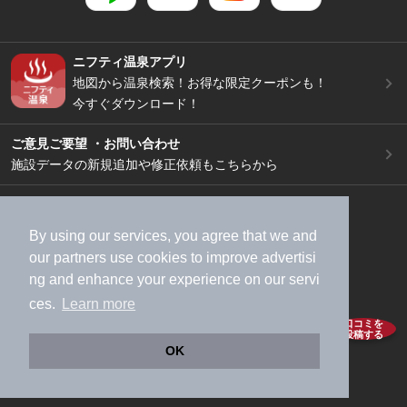
ニフティ温泉アプリ
地図から温泉検索！お得な限定クーポンも！
今すぐダウンロード！
ご意見ご要望 ・お問い合わせ
施設データの新規追加や修正依頼もこちらから
スマートフォン
/
PC
加盟店募集（資料請求）
広告出稿のご案内
By using our services, you agree that we and
利用規約
ライフスタイルMEMBERS+規約
our
partners
use cookies to improve advertisi
ng and enhance your experience on our servi
特定商取引法に基づく表記
ヘルプ
採用情報
ces.
Learn more
運営会社
個人情報保護ポリシー
口コミを
投稿する
©NIFTY Lifestyle Co., Ltd.
OK