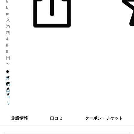
6
k
m
入
浴
料
4
0
0
円
〜
★
4
2
★
.
件
★
0
の
★
口
★
コ
ミ
施設情報
口コミ
クーポン・チケット