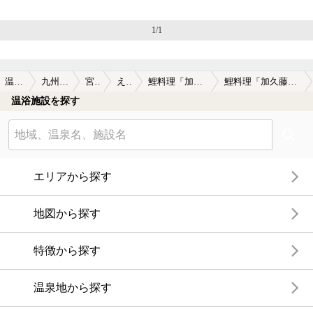
続いて、奥の7人サイズの岩風呂へ。湯温は38℃位。手前の浴
1/1
槽からのオーバーフローもあります。不感温度帯のぬる湯に
浸かり、貸切状態でまったりできました。
夕食は、1階の広間で。お品書はありませんが、栄養満点の鯉
温泉TOP
九州・沖縄
宮崎県
えびの
鯉料理「加久藤温泉」
鯉料理「加久藤温泉」の口コミ一覧
料理とプラス三品のグレードアッププランで予約。食前酒は
温浴施設を探す
梅酒に始まり、モズクと蛸の酢の物、珍しい鯉の南蛮漬け、
鯉の玉子の煮付け、かぼちゃの煮物が並びます。続いて、鯉
の洗いは酢味噌で。全く臭みがなく、シコシコと歯ごたえ抜
群で生ビールがすすみます。虹鱒の塩焼と鯉のフライ甘酢餡
掛けは出来立てで。サクッと揚がった皮と滋味深い鯉の身が
エリアから探す
旨い（ただし、骨が多いので注意が必要）。牛肉の陶板焼が
出て、生ビールを追加。茶碗蒸しにご飯と味噌汁（鯉こくと
いうより、あら汁みたい）、デザートのコーヒーゼリーでお
地図から探す
腹いっぱいになりました。
特徴から探す
翌朝も、ぬる湯を堪能。温泉の２つの浴槽は、なんと館主親
子二代の手作りなのだとか。
温泉地から探す
朝食は、1階の個室で。窓から、大きな池を真下に臨みます。
焼き鮭の主菜の和定食で、さつま揚げ・煮しめ・ハムエッ