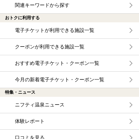
関連キーワードから探す
グ・揚げ出し豆腐と安定のメニュー。ご飯と具沢山の味噌
汁、香の物でお腹いっぱいに。デザートに、手作りのベリー
おトクに利用する
ムースゼリーと湧水コーヒーも付きました。
電子チケットが利用できる施設一覧
広間の前のガラス張りの廊下の池に、50年生きてるチョウザ
メがいるんですよと、若女将が教えてくれました。
クーポンが利用できる施設一覧
宿泊料もお手頃なので、静かな環境でぬる湯と川魚料理が好
きな人にはもってこいの宿かと思います。
おすすめ電子チケット・クーポン一覧
ラドン含有量: 3.81X10ｰ10(Ci/kg)
主な成分: ﾘﾁｳﾑｲｵﾝ0.2mg、ﾅﾄﾘｳﾑｲｵﾝ60.7mg、ｱﾝﾓﾆｳﾑｲｵﾝ1.3m
今月の新着電子チケット・クーポン一覧
g、ﾏｸﾞﾈｼｳﾑｲｵﾝ1.2mg、ｶﾙｼｳﾑｲｵﾝ5.6mg、鉄（II）ｲｵﾝ0.2mg、ﾏﾝ
ｶﾞﾝｲｵﾝ0.1mg、ﾌｯ素ｲｵﾝ0.3mg、塩素ｲｵﾝ6.4mg、炭酸水素ｲｵﾝ13
特集・ニュース
4.4mg、硫酸ｲｵﾝ35.1mg、ﾒﾀｹｲ酸124.1mg、ﾒﾀﾎｳ酸1.0mg、遊離
二酸化炭素4.4mg、成分総計0.3805g
ニフティ温泉ニュース
※なお、平成21年の分析書だったので、まもなく更新かも知
れません。
体験レポート
口コミを見る