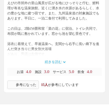
えびの市郊外の里山風景が広がる地にひっそりと佇む、鯉料
理が有名な温泉旅館。近くに湧き水の水源があるらしく、水
の豊かな地に建つ宿です。また、九州温泉道の対象施設でも
あります。平日に、一泊二食付で利用してみました。
この日は、2階の6畳和室「菜の花」に宿泊。トイレ共同で、
布団が既に敷かれています。窓から池を望む景色です。
浴衣に着替えて、早速温泉へ。玄関から右手に長い廊下を進
んだ突き当りに男女別大浴場
があり、男湯は左側です。
続きを読む
コインレス鍵付ロッカーとプラ籠が置かれた脱衣場には、ド
ライヤーも完備。浴室に入ると、左側に5人分のシャワー付カ
4.0
3.0
5.0
4.0
お湯
施設
サービス
飲食
ランがある洗い場。アメニティは、ツバキ系です。
参考になった
15人
が参考にしています
壁際に4人サイズの石造り内湯があり、無色透明の単純温泉
（源泉名: 加久藤温泉）がかけ流しにされています。泉温38.
2℃を加温して、41℃位で供給。PH7.10ながら、肌がスベスベ
する浴感です。湯を口に含むと、無臭でちょっぴり塩味がし
ます。