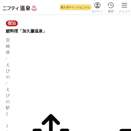
購入済チケットはこちら
ログイン
履歴
メニュー
宿泊
鯉料理「加久藤温泉」
宮
崎
県
/
え
び
の
/
え
び
の
駅
2
.
3