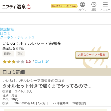
購入済チケットはこちら
ログイン
履歴
メニュー
施設情報
口コミ
クーポン・チケット
1
いいね！ホテルレシーア南知多
愛知県 / 知多半島
日帰り
宿泊
お得なクーポンを見る
3.0
/
口コミ 1件
口コミ詳細
いいね！ホテルレシーア南知多の口コミ
タオルセット付きで遅くまでやってるので…
投稿者：ロイヤルさん
性別：男性
年代：30代
投稿日：2026年05月14日 / 入浴日： - / 滞在時間： 2時間以内