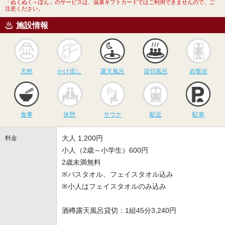
「ぬくぬく～ぽん」のサービスは、温泉ギフトカードではご利用できませんので、ご
注意ください。
施設情報
天然
かけ流し
露天風呂
貸切風呂
岩
天然
かけ流し
露天風呂
貸切風呂
岩盤浴
食事
休憩
サウナ
駅近
駐
食事
休憩
サウナ
駅近
駐車
大人 1,200円
料金
小人（2歳～小学生）600円
2歳未満無料
※バスタオル、フェイスタオル込み
※小人はフェイスタオルのみ込み
酒樽露天風呂貸切：1組45分3,240円