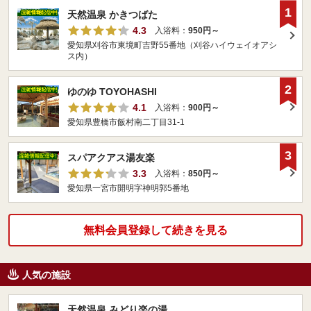
1
天然温泉 かきつばた
4.3
入浴料：
950円～
愛知県刈谷市東境町吉野55番地（刈谷ハイウェイオアシ
ス内）
2
ゆのゆ TOYOHASHI
4.1
入浴料：
900円～
愛知県豊橋市飯村南二丁目31-1
3
スパアクアス湯友楽
3.3
入浴料：
850円～
愛知県一宮市開明字神明郭5番地
無料会員登録して続きを見る
人気の施設
天然温泉 みどり楽の湯