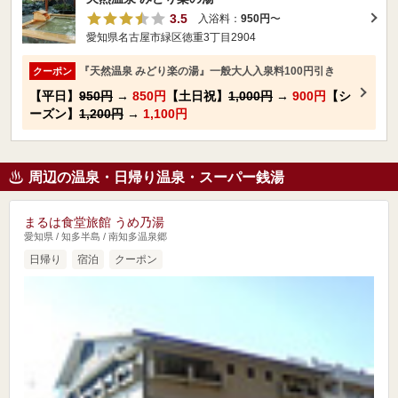
3.5
入浴料：
950円
〜
愛知県名古屋市緑区徳重3丁目2904
『天然温泉 みどり楽の湯』一般大人入泉料100円引き
クーポン
【平日】
950円
→
850円
【土日祝】
1,000円
→
900円
【シ
ーズン】
1,200円
→
1,100円
周辺の温泉・日帰り温泉・スーパー銭湯
まるは食堂旅館 うめ乃湯
愛知県 / 知多半島 / 南知多温泉郷
日帰り
宿泊
クーポン