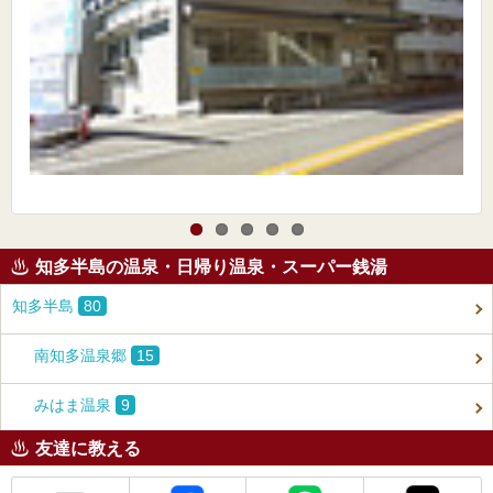
知多半島の温泉・日帰り温泉・スーパー銭湯
知多半島
80
南知多温泉郷
15
みはま温泉
9
友達に教える
メール
Facebook
LINE
X