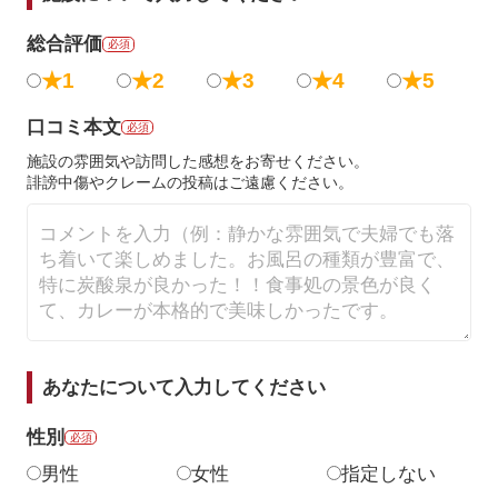
総合評価
必須
★1
★2
★3
★4
★5
口コミ本文
必須
施設の雰囲気や訪問した感想をお寄せください。
誹謗中傷やクレームの投稿はご遠慮ください。
あなたについて入力してください
性別
必須
男性
女性
指定しない