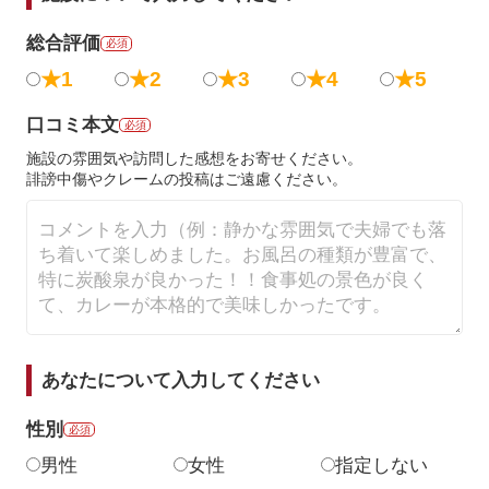
総合評価
必須
★1
★2
★3
★4
★5
口コミ本文
必須
施設の雰囲気や訪問した感想をお寄せください。
誹謗中傷やクレームの投稿はご遠慮ください。
あなたについて入力してください
性別
必須
男性
女性
指定しない