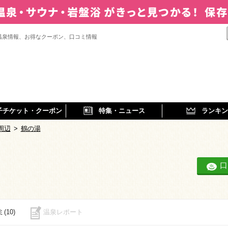
温泉情報、お得なクーポン、口コミ情報
子チケット・クーポン
特集・ニュース
ランキン
周辺
>
鶴の湯
口
(10)
温泉レポート