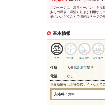
このページに「温泉クーポン」を掲
多くの温泉（温浴）好きが利用する
提供いただくことで御施設ページの
基本情報
天然
かけ流し
露天風呂
貸切風呂
大分県
別府市
鶴見
住所
なし
電話
※最新情報は各種公式サイトなどで
入浴料：
無料