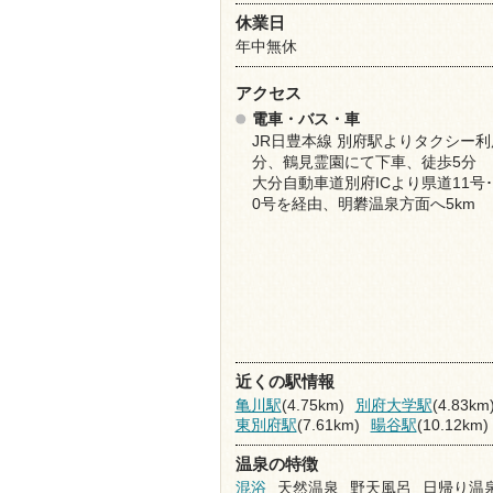
休業日
年中無休
アクセス
電車・バス・車
JR日豊本線 別府駅よりタクシー利
分、鶴見霊園にて下車、徒歩5分
大分自動車道別府ICより県道11号･
0号を経由、明礬温泉方面へ5km
近くの駅情報
亀川駅
(4.75km)
別府大学駅
(4.83km
東別府駅
(7.61km)
暘谷駅
(10.12km)
温泉の特徴
混浴
天然温泉
野天風呂
日帰り温