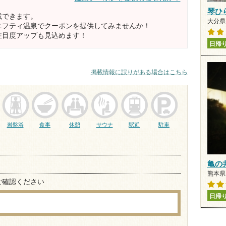
琴ひ
載できます。
大分県 
ニフティ温泉でクーポンを提供してみませんか！
注目度アップも見込めます！
日帰
掲載情報に誤りがある場合はこちら
岩盤浴
食事
休憩
サウナ
駅近
駐車
亀の
熊本県 
ご確認ください
日帰