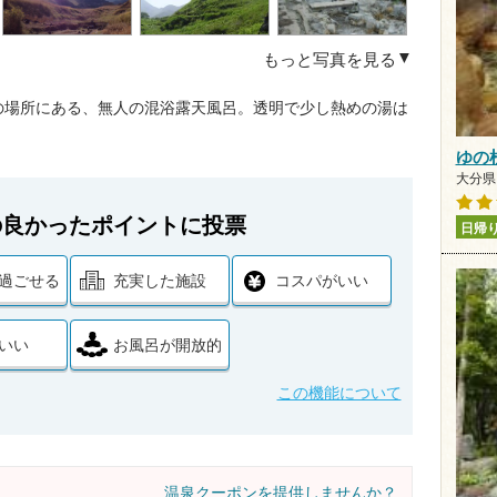
もっと写真を見る
の場所にある、無人の混浴露天風呂。透明で少し熱めの湯は
ゆの
大分県
の良かったポイントに投票
日帰
過ごせる
充実した施設
コスパがいい
いい
お風呂が開放的
この機能について
温泉クーポンを提供しませんか？