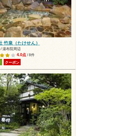
杜 竹泉（たけせん）
 / 湯布院周辺
4.0点
/ 8件
り
クーポン