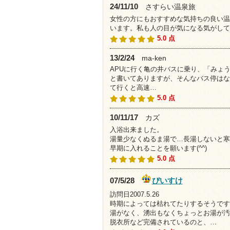
24/11/10
さすらい温泉旅
女性の方にもおすすめな気持ちの良い温
います。私も人の目が気になる気がして
5.0 点
13/2/24
ma-ken
APUに行く亀の井バスに乗り、「みょ
と書いてありますが、そんなバス停はな
て行くと高速…
5.0 点
10/11/17
カズ
入浴出来ました。
湯量少なくぬるま湯で…長湯しないと寒い
早期に入れることを願います(^^)
5.0 点
ぴいすけ
07/5/28
訪問日2007.5.26
時期によっては枯れてたりするそうです
湯がなく、湧出もなくちょっとお湯が汚
脱衣所など完備されているのと、…