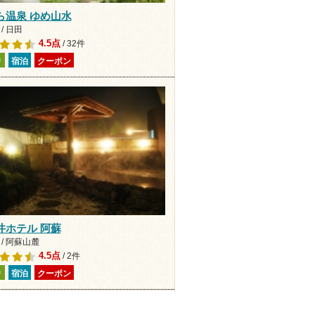
ら温泉 ゆめ山水
/ 日田
4.5点
/ 32件
り
宿泊
クーポン
井ホテル 阿蘇
/ 阿蘇山麓
4.5点
/ 2件
り
宿泊
クーポン