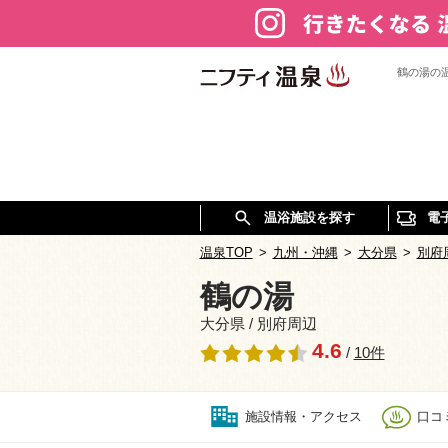
鶴の湯の
温浴施設を探す
電
温泉TOP
>
九州・沖縄
>
大分県
>
別府
鶴の湯
大分県 / 別府周辺
4.6
/
10件
施設情報・アクセス
口コミ