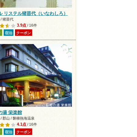
ル リステル猪苗代（いなわしろ）
/ 猪苗代
3.9点
/ 16件
り
宿泊
クーポン
の湯 栄楽館
/ 郡山 / 磐梯熱海温泉
4.1点
/ 16件
り
宿泊
クーポン