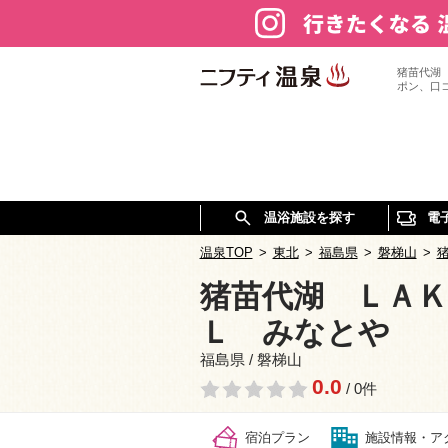
猪苗代湖
ポン、口
温浴施設を探す
電
温泉TOP
>
東北
>
福島県
>
磐梯山
>
猪苗代湖 ＬＡＫ
Ｌ みなとや
福島県 / 磐梯山
0.0
/ 0件
宿泊プラン
施設情報・ア