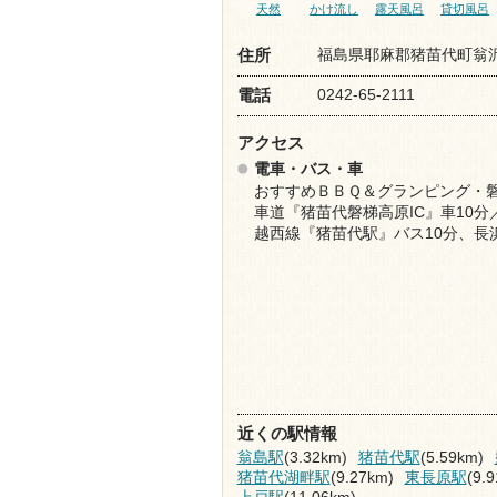
天然
かけ流し
露天風呂
貸切風呂
福島県耶麻郡猪苗代町翁沢
住所
0242-65-2111
電話
アクセス
電車・バス・車
おすすめＢＢＱ＆グランピング・
車道『猪苗代磐梯高原IC』車10分
越西線『猪苗代駅』バス10分、長
近くの駅情報
翁島駅
(3.32km)
猪苗代駅
(5.59km)
猪苗代湖畔駅
(9.27km)
東長原駅
(9.
上戸駅
(11.06km)