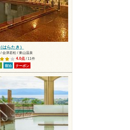
（はらたき）
/ 会津若松 / 東山温泉
4.0点
/ 11件
り
宿泊
クーポン