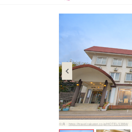
ださい
出典：
https://travel.rakuten.co.jp/HOTEL/13884/