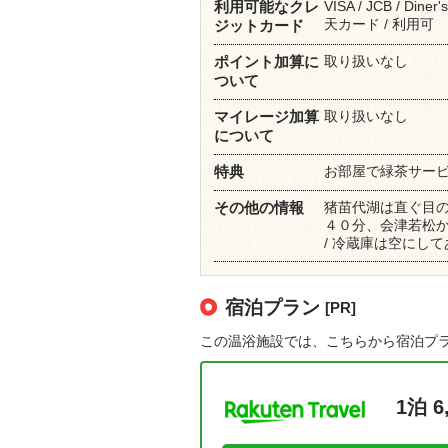
VISA / JCB / Diner'
利用可能なクレ
天カード / 利用可
ジットカード
取り扱いなし
ポイント加算に
ついて
取り扱いなし
マイレージ加算
について
お部屋で緑茶サービス
特典
猪苗代湖は直ぐ目の
その他の情報
４０分、会津若松
/ 冷蔵庫は空にし
宿泊プラン
[PR]
この温浴施設では、こちらから宿泊プ
1泊 6