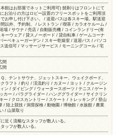
(※本館はお部屋でネットご利用可) 髭剃りはフロントにて
宿舎にお泊りの方はロビー設置のフリースポットをご利用頂
でお申し付け下さい。 / 送迎バスは各スキー場。駅送迎
以外、予約制。 / レストラン / 喫茶 / カラオケルーム /
大浴場 / サウナ / 売店 / 自動販売機 / コインランドリー(有
 貸スキーウェア / 貸スノーボード / 貸自転車 / ゲームコーナ
 / バーベキューガーデン / スキー乾燥室 / 送迎バス / パソコ
ス送信可 / マッサージサービス / モーニングコール / 宅
 広間
 広間
ＢＱ、テントサウナ、ジェットスキー、ウェイクボード、
フト / 釣り / 渓流釣り / カヌー / ヨット / クルージン
ィン / ダイビング / ウォータースポーツ / テニス / ゲート
 サッカー / パラグライダー / ハンググライダー / サイクリン
スキー / クロスカントリー / スケート / トレッキング / 登山
 / 陸上競技 / 洞窟探検 / 動物園 / 博物館 / 水族館 / 農業
拾い / 山菜取り
ブに近く流暢なスタッフが数人いる。
スタッフが数人いる。