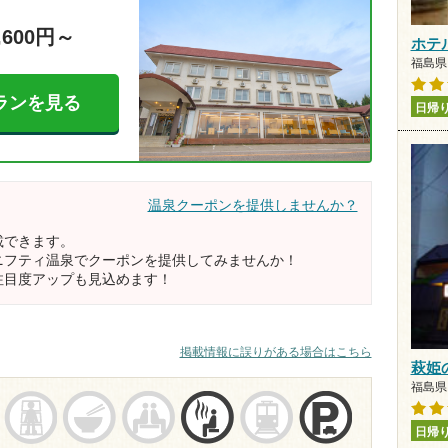
,600円～
ホテ
福島県 
ランを見る
日帰
温泉クーポンを提供しませんか？
載できます。
ニフティ温泉でクーポンを提供してみませんか！
注目度アップも見込めます！
掲載情報に誤りがある場合はこちら
萩姫
福島県 
日帰