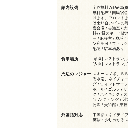
全館無料Wifi完備
館内設備
無料配布 / 国民
けます。フロントま
は乗り合いバスの時間
宴会場 / 会議室 / 
料) / 貸スキー /
ー / 麻雀室 / 卓球
ン利用可 / ファック
配便 / 駐車場あり
[朝食] レストラン,
食事場所
[夕食] レストラン,
スキースノボ、Ｂ
周辺のレジャー
湖水浴、ネイチャークラ
グ / ウィンドサーフ
ボール / ゴルフ /
グ / ハイキング / 
/ ハンティング / 射撃
公園 / 美術館 / 栗
中国語：ネイティ
外国語対応
英語：少し分かる