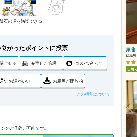
飯石の湯を満喫できる
の良かったポイントに投票
原瀧
福島県 
過ごせる
充実した施設
コスパがいい
日帰
お湯がいい
お風呂が開放的
この機能について
ランのご予約が可能です。