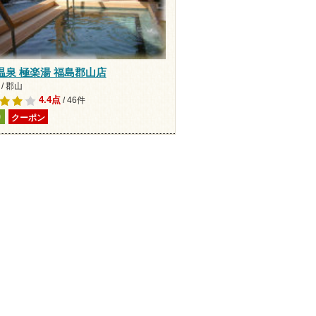
温泉 極楽湯 福島郡山店
/ 郡山
4.4点
/ 46件
り
クーポン