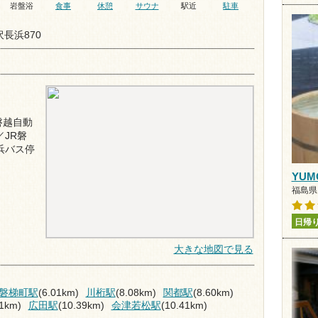
岩盤浴
食事
休憩
サウナ
駅近
駐車
長浜870
磐越自動
／JR磐
浜バス停
YUM
福島県 
日帰
大きな地図で見る
磐梯町駅
(6.01km)
川桁駅
(8.08km)
関都駅
(8.60km)
91km)
広田駅
(10.39km)
会津若松駅
(10.41km)