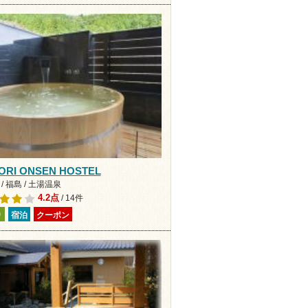
ORI ONSEN HOSTEL
/ 福島 / 土湯温泉
4.2点
/ 14件
り
宿泊
クーポン