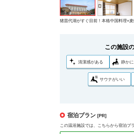
猪苗代湖がすぐ目前！本格中国料理×麦
この施設
清潔感がある
静かに
サウナがいい
宿泊プラン
[PR]
この温浴施設では、こちらから宿泊プ