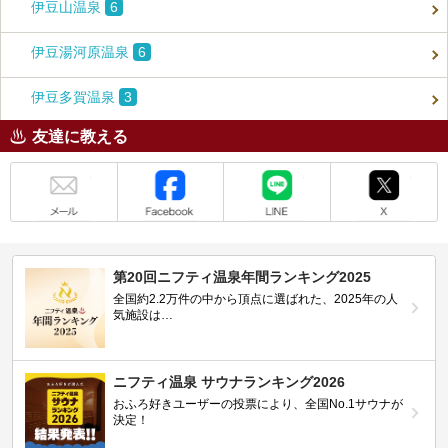
伊豆山温泉
6
伊豆湯河原温泉
6
伊豆多賀温泉
3
友達に教える
メール
Facebook
LINE
X
第20回ニフティ温泉年間ランキング2025
全国約2.2万件の中から頂点に選ばれた、2025年の人
気施設は…
ニフティ温泉 サウナランキング2026
おふろ好きユーザーの投票により、全国No.1サウナが
決定！