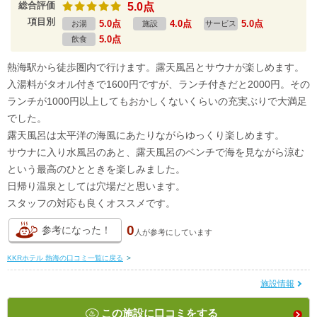
総合評価
5.0点
項目別
5.0点
4.0点
5.0点
お湯
施設
サービス
5.0点
飲食
熱海駅から徒歩圏内で行けます。露天風呂とサウナが楽しめます。
入湯料がタオル付きで1600円ですが、ランチ付きだと2000円。その
ランチが1000円以上してもおかしくないくらいの充実ぶりで大満足
でした。
露天風呂は太平洋の海風にあたりながらゆっくり楽しめます。
サウナに入り水風呂のあと、露天風呂のベンチで海を見ながら涼む
という最高のひとときを楽しみました。
日帰り温泉としては穴場だと思います。
スタッフの対応も良くオススメです。
0
参考になった！
人が
参考にしています
KKRホテル 熱海の口コミ一覧に戻る
>
施設情報
この施設に口コミをする