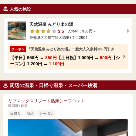
人気の施設
天然温泉 みどり楽の湯
3.5
入浴料：
950円
〜
愛知県名古屋市緑区徳重3丁目2904
『天然温泉 みどり楽の湯』一般大人入泉料100円引き
クーポン
【平日】
950円
→
850円
【土日祝】
1,000円
→
900円
【シ
ーズン】
1,200円
→
1,100円
周辺の温泉・日帰り温泉・スーパー銭湯
リブマックスリゾート熱海シーフロント
静岡県 / 熱海
日帰り
宿泊
クーポン