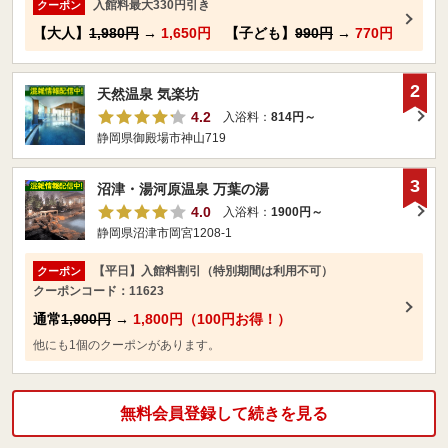
入館料最大330円引き
クーポン
【大人】
1,980円
→
1,650円
【子ども】
990円
→
770円
2
天然温泉 気楽坊
4.2
入浴料：
814円～
静岡県御殿場市神山719
3
沼津・湯河原温泉 万葉の湯
4.0
入浴料：
1900円～
静岡県沼津市岡宮1208-1
【平日】入館料割引（特別期間は利用不可）
クーポン
クーポンコード：11623
通常
1,900円
→
1,800円（100円お得！）
他にも1個のクーポンがあります。
無料会員登録して続きを見る