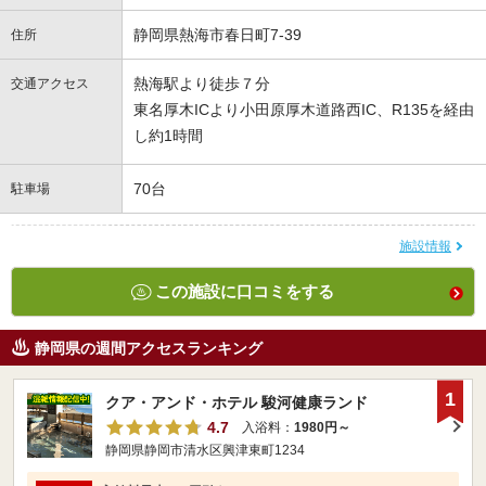
静岡県熱海市春日町7-39
住所
熱海駅より徒歩７分
交通アクセス
東名厚木ICより小田原厚木道路西IC、R135を経由
し約1時間
70台
駐車場
施設情報
この施設に口コミをする
静岡県の週間アクセスランキング
1
クア・アンド・ホテル 駿河健康ランド
4.7
入浴料：
1980円～
静岡県静岡市清水区興津東町1234