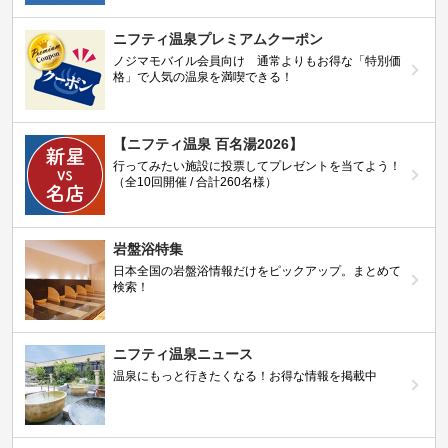
ニフティ温泉プレミアムクーポン
ノジマモバイル会員向け 通常よりもお得な「特別価
格」で人気の温泉を満喫できる！
【ニフティ温泉 百名湯2026】
行ってみたい施設に投票してプレゼントを当てよう！
（全10回開催 / 合計260名様）
岩盤浴特集
日本全国の岩盤浴情報だけをピックアップ。まとめて
検索！
ニフティ温泉ニュース
温泉にもっと行きたくなる！お得な情報を掲載中