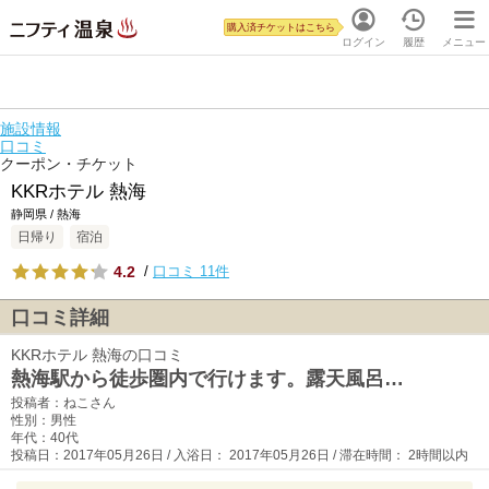
購入済チケットはこちら
ログイン
履歴
メニュー
施設情報
口コミ
クーポン・チケット
KKRホテル 熱海
静岡県 / 熱海
日帰り
宿泊
4.2
/
口コミ 11件
口コミ詳細
KKRホテル 熱海の口コミ
熱海駅から徒歩圏内で行けます。露天風呂…
投稿者：ねこさん
性別：男性
年代：40代
投稿日：2017年05月26日 / 入浴日： 2017年05月26日 / 滞在時間： 2時間以内