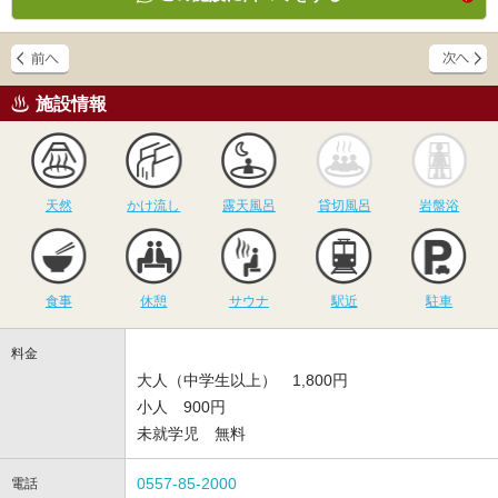
施設情報
天然
かけ流し
露天風呂
貸切風呂
岩
天然
かけ流し
露天風呂
貸切風呂
岩盤浴
食事
休憩
サウナ
駅近
駐
食事
休憩
サウナ
駅近
駐車
料金
大人（中学生以上） 1,800円
小人 900円
未就学児 無料
0557-85-2000
電話