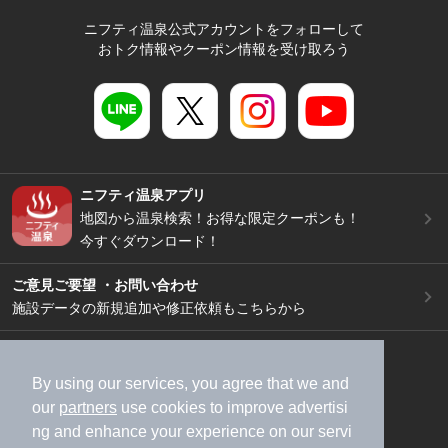
ニフティ温泉公式アカウントをフォローして
おトク情報やクーポン情報を受け取ろう
ニフティ温泉アプリ
地図から温泉検索！お得な限定クーポンも！
今すぐダウンロード！
ご意見ご要望 ・お問い合わせ
施設データの新規追加や修正依頼もこちらから
スマートフォン
/
PC
加盟店募集（資料請求）
広告出稿のご案内
By using our services, you agree that we and
our
partners
use cookies to improve advertisi
利用規約
ライフスタイルMEMBERS+規約
ng and enhance your experience on our servi
特定商取引法に基づく表記
ヘルプ
採用情報