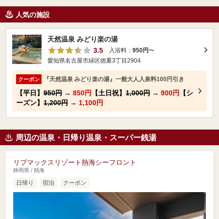
人気の施設
天然温泉 みどり楽の湯
3.5
入浴料：
950円
〜
愛知県名古屋市緑区徳重3丁目2904
『天然温泉 みどり楽の湯』一般大人入泉料100円引き
クーポン
【平日】
950円
→
850円
【土日祝】
1,000円
→
900円
【シ
ーズン】
1,200円
→
1,100円
周辺の温泉・日帰り温泉・スーパー銭湯
リブマックスリゾート熱海シーフロント
静岡県 / 熱海
日帰り
宿泊
クーポン