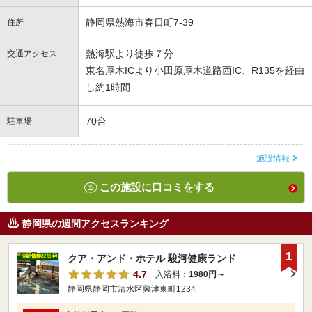
静岡県熱海市春日町7-39
住所
熱海駅より徒歩７分
交通アクセス
東名厚木ICより小田原厚木道路西IC、R135を経由
し約1時間
70台
駐車場
施設情報
この施設に口コミをする
静岡県の週間アクセスランキング
1
クア・アンド・ホテル 駿河健康ランド
4.7
入浴料：
1980円～
静岡県静岡市清水区興津東町1234