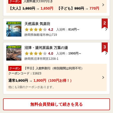
入館料最大330円引き
クーポン
【大人】
1,980円
→
1,650円
【子ども】
990円
→
770円
2
天然温泉 気楽坊
4.2
入浴料：
814円～
静岡県御殿場市神山719
3
沼津・湯河原温泉 万葉の湯
4.0
入浴料：
1900円～
静岡県沼津市岡宮1208-1
【平日】入館料割引（特別期間は利用不可）
クーポン
クーポンコード：11623
通常
1,900円
→
1,800円（100円お得！）
他にも1個のクーポンがあります。
無料会員登録して続きを見る