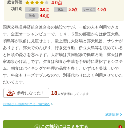
総合評価
4.0点
項目別
3.0点
5.0点
4.0点
お湯
施設
サービス
4.0点
飲食
国家公務員共済組合連合会の施設ですが、一般の人も利用できま
す。全室オーシャンビューで、１４．５畳の部屋からは伊豆大島、
初島等が眼前に見渡せます。最上階に大浴場と露天風呂、サウナが
あります。露天でのんびり、行き交う船、伊豆大島等を眺めている
と日頃の憂さを忘れます。大浴場は共同配湯で循環ろ過、露天は自
家源泉かけ流しです。夕食は和食か中華を予約時に選択するシステ
ム。朝食はバイキングで料理の品数も多く、いずれも美味しいで
す。料金もリーズナブルなので、別荘代わりによく利用させていた
だいてます。
18
参考になった！
人が
参考にしています
KKRホテル 熱海の口コミ一覧に戻る
>
施設情報
この施設に口コミをする