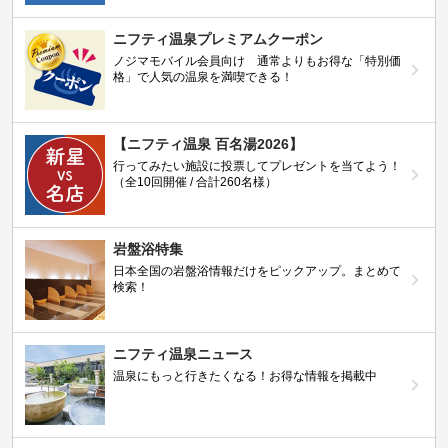
ニフティ温泉プレミアムクーポン
ノジマモバイル会員向け 通常よりもお得な「特別価
格」で人気の温泉を満喫できる！
【ニフティ温泉 百名湯2026】
行ってみたい施設に投票してプレゼントを当てよう！
（全10回開催 / 合計260名様）
岩盤浴特集
日本全国の岩盤浴情報だけをピックアップ。まとめて
検索！
ニフティ温泉ニュース
温泉にもっと行きたくなる！お得な情報を掲載中