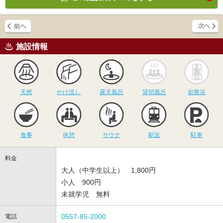
施設情報
天然
かけ流し
露天風呂
貸切風呂
岩
天然
かけ流し
露天風呂
貸切風呂
岩盤浴
食事
休憩
サウナ
駅近
駐
食事
休憩
サウナ
駅近
駐車
料金
大人（中学生以上） 1,800円
小人 900円
未就学児 無料
0557-85-2000
電話