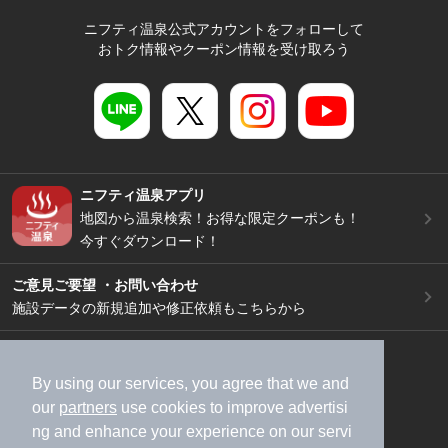
ニフティ温泉公式アカウントをフォローして
おトク情報やクーポン情報を受け取ろう
ニフティ温泉アプリ
地図から温泉検索！お得な限定クーポンも！
今すぐダウンロード！
ご意見ご要望 ・お問い合わせ
施設データの新規追加や修正依頼もこちらから
スマートフォン
/
PC
加盟店募集（資料請求）
広告出稿のご案内
By using our services, you agree that we and
our
partners
use cookies to improve advertisi
利用規約
ライフスタイルMEMBERS+規約
ng and enhance your experience on our servi
特定商取引法に基づく表記
ヘルプ
採用情報