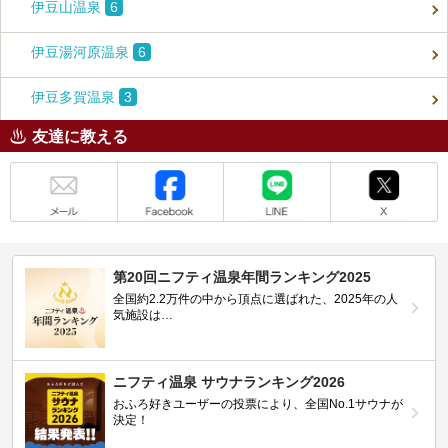
伊豆山温泉
6
伊豆湯河原温泉
6
伊豆多賀温泉
3
友達に教える
メール
Facebook
LINE
X
第20回ニフティ温泉年間ランキング2025
全国約2.2万件の中から頂点に選ばれた、2025年の人
気施設は…
ニフティ温泉 サウナランキング2026
おふろ好きユーザーの投票により、全国No.1サウナが
決定！