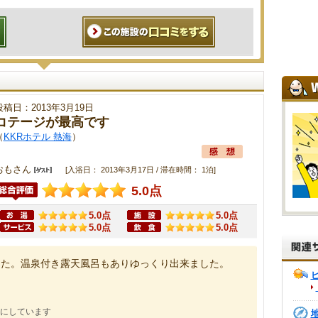
投稿日：2013年3月19日
コテージが最高です
（
KKRホテル 熱海
）
おもさん
[入浴日： 2013年3月17日 / 滞在時間： 1泊]
5.0点
5.0点
5.0点
5.0点
5.0点
した。温泉付き露天風呂もありゆっくり出来ました。
にしています