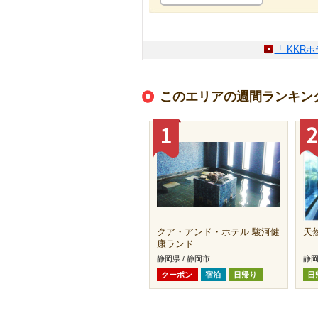
「 KKR
このエリアの週間ランキン
クア・アンド・ホテル 駿河健
天
康ランド
静岡県 / 静岡市
静岡
クーポン
宿泊
日帰り
日