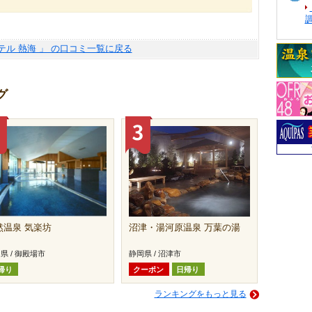
ホテル 熱海 」 の口コミ一覧に戻る
グ
然温泉 気楽坊
沼津・湯河原温泉 万葉の湯
県 / 御殿場市
静岡県 / 沼津市
帰り
クーポン
日帰り
ランキングをもっと見る