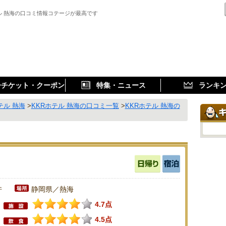
テル 熱海の口コミ情報コテージが最高です
子チケット・クーポン
特集・ニュース
ランキ
テル 熱海
>
KKRホテル 熱海の口コミ一覧
>
KKRホテル 熱海の
件
静岡県／熱海
4.7点
4.5点