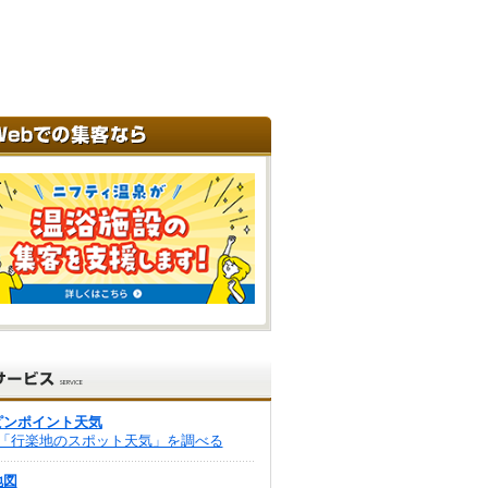
ピンポイント天気
「行楽地のスポット天気」を調べる
地図