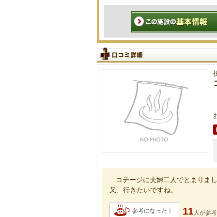
コテージに夫婦二人でとまりま
又、行きたいですね。
11
参考になった！
人が
参考