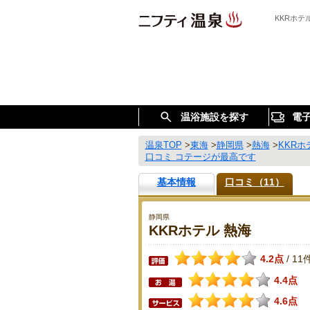
KKRホ
温浴施設を探す
電
温泉TOP
>
東海
>
静岡県
>
熱海
>
KKRホ
口コミ コテージが最高です
基本情報
口コミ（11）
静岡県
KKRホテル 熱海
4.2点
11
/
4.4点
4.6点