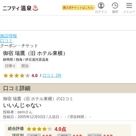
購入済チケットはこちら
ログイン
履歴
メニュー
施設情報
口コミ
クーポン・チケット
御宿 瑞鷹（旧 ホテル東横）
静岡県 / 熱海 / 伊豆湯河原温泉
日帰り
宿泊
4.0
/
口コミ 2件
口コミ詳細
御宿 瑞鷹（旧 ホテル東横）の口コミ
いいんじゃない
投稿者：peroさん
投稿日：2005年12月03日 / 入浴日： - / 滞在時間： -
総合評価
4.0点
項目別