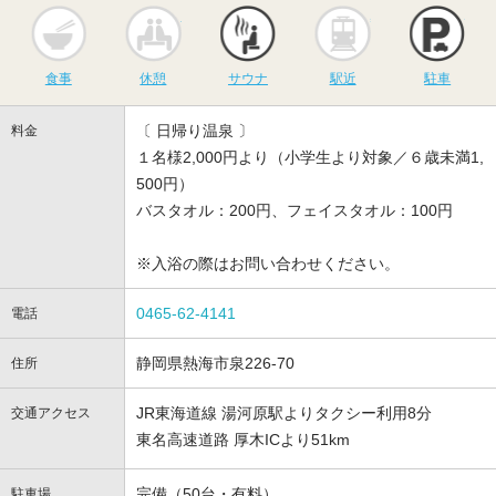
食事
休憩
サウナ
駅近
駐
食事
休憩
サウナ
駅近
駐車
〔 日帰り温泉 〕
料金
１名様2,000円より（小学生より対象／６歳未満1,
500円）
バスタオル：200円、フェイスタオル：100円
※入浴の際はお問い合わせください。
0465-62-4141
電話
静岡県熱海市泉226-70
住所
JR東海道線 湯河原駅よりタクシー利用8分
交通アクセス
東名高速道路 厚木ICより51km
完備（50台・有料）
駐車場