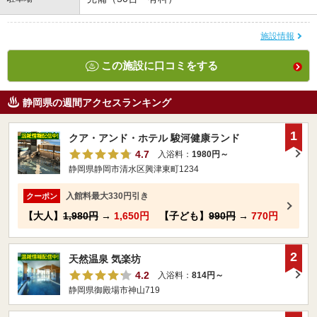
施設情報
この施設に口コミをする
静岡県の週間アクセスランキング
1
クア・アンド・ホテル 駿河健康ランド
4.7
入浴料：
1980円～
静岡県静岡市清水区興津東町1234
入館料最大330円引き
クーポン
【大人】
1,980円
→
1,650円
【子ども】
990円
→
770円
2
天然温泉 気楽坊
4.2
入浴料：
814円～
静岡県御殿場市神山719