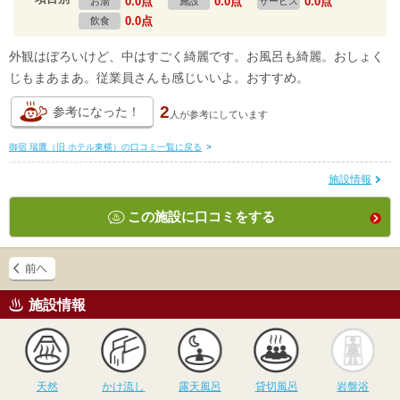
0.0点
0.0点
0.0点
お湯
施設
サービス
0.0点
飲食
外観はぼろいけど、中はすごく綺麗です。お風呂も綺麗。おしょく
じもまあまあ。従業員さんも感じいいよ。おすすめ。
2
参考になった！
人が
参考にしています
御宿 瑞鷹（旧 ホテル東横）の口コミ一覧に戻る
>
施設情報
この施設に口コミをする
施設情報
天然
かけ流し
露天風呂
貸切風呂
岩
天然
かけ流し
露天風呂
貸切風呂
岩盤浴