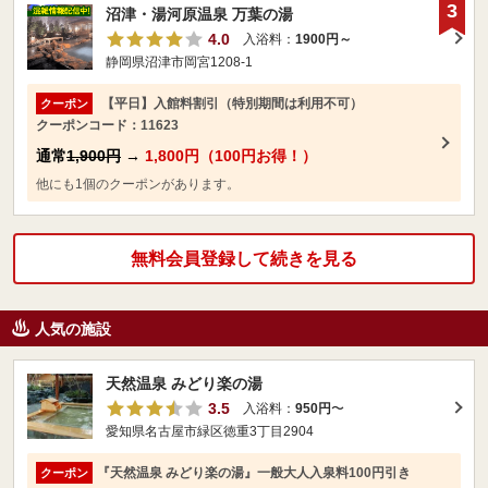
3
沼津・湯河原温泉 万葉の湯
4.0
入浴料：
1900円～
静岡県沼津市岡宮1208-1
【平日】入館料割引（特別期間は利用不可）
クーポン
クーポンコード：11623
通常
1,900円
→
1,800円（100円お得！）
他にも1個のクーポンがあります。
無料会員登録して続きを見る
人気の施設
天然温泉 みどり楽の湯
3.5
入浴料：
950円
〜
愛知県名古屋市緑区徳重3丁目2904
『天然温泉 みどり楽の湯』一般大人入泉料100円引き
クーポン