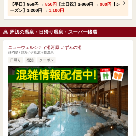
【平日】
950円
→
850円
【土日祝】
1,000円
→
900円
【シ
ーズン】
1,200円
→
1,100円
周辺の温泉・日帰り温泉・スーパー銭湯
ニューウェルシティ湯河原 いずみの湯
静岡県 / 熱海 / 伊豆湯河原温泉
日帰り
宿泊
クーポン