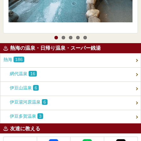
熱海の温泉・日帰り温泉・スーパー銭湯
熱海
186
網代温泉
16
伊豆山温泉
6
伊豆湯河原温泉
6
伊豆多賀温泉
3
友達に教える
メール
Facebook
LINE
X