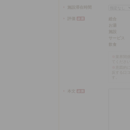
施設滞在時間
評価
総合
お湯
施設
サービス
飲食
※
業界関
てくださ
※
意図的
反する口
す。
本文