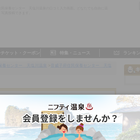
住民保養センター 天塩川温泉の口コミ入力画面。どなたでも自由に温
・写真投稿できます。
子チケット・クーポン
特集・ニュース
ランキ
保養センター 天塩川温泉
>
音威子府住民保養センター 天塩
ー 天塩川温泉
北海道／旭川
3.0点
- 点