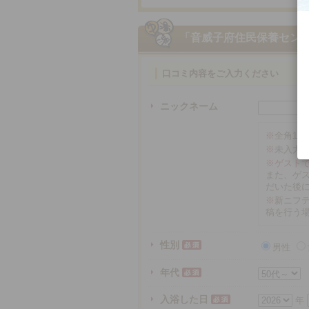
「音威子府住民保養セン
口コミ内容をご入力ください
ニックネーム
※
全角16
※
未入力
※ゲスト
また、ゲ
だいた後
※
新ニフテ
稿を行う
性別
男性
年代
入浴した日
年