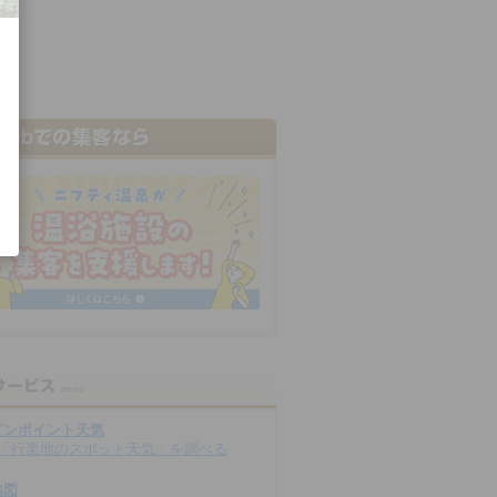
ピンポイント天気
「行楽地のスポット天気」を調べる
地図