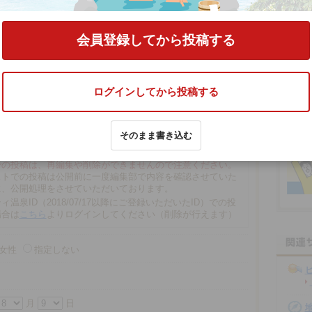
ター 天塩川温泉」
の口コミをする
会員登録してから投稿する
ログインしてから投稿する
そのまま書き込む
文字以内
の場合、匿名で投稿されます。
での投稿は、再編集や削除ができませんので注意ください。
ストでの投稿は公開前に一度編集部で内容を確認させていた
に、公開処理をさせていただいております。
ィ温泉ID（2018/07/17以降にご登録いただいたID）での投
場合は
こちら
よりログインしてください（削除が行えます）
女性
指定しない
月
日