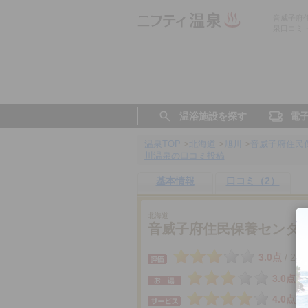
音威子府
泉口コミ
温浴施設を探す
電
温泉TOP
>
北海道
>
旭川
>
音威子府住民
川温泉の口コミ投稿
基本情報
口コミ（2）
北海道
音威子府住民保養センタ
3.0点
2件
/
3.0点
4.0点