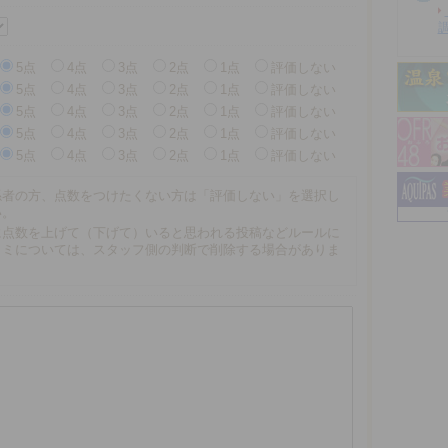
5点
4点
3点
2点
1点
評価しない
5点
4点
3点
2点
1点
評価しない
5点
4点
3点
2点
1点
評価しない
5点
4点
3点
2点
1点
評価しない
5点
4点
3点
2点
1点
評価しない
係者の方、点数をつけたくない方は「評価しない」を選択し
い。
に点数を上げて（下げて）いると思われる投稿などルールに
コミについては、スタッフ側の判断で削除する場合がありま