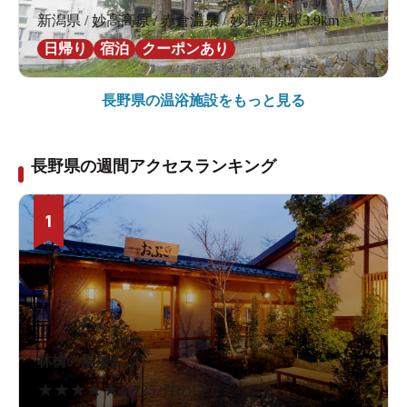
新潟県 / 妙高高原 / 赤倉温泉 / 妙高高原駅3.9km
日帰り
宿泊
クーポンあり
長野県の
温浴施設をもっと見る
長野県の週間アクセスランキング
1
林檎の湯屋おぶ～
★
★
★
★
★
4.7
252件の口コミ