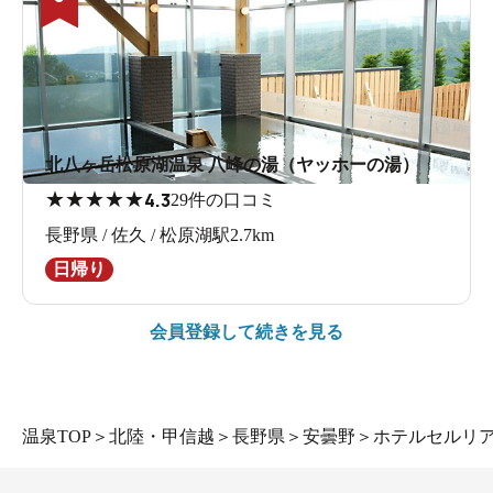
北八ヶ岳松原湖温泉 八峰の湯（ヤッホーの湯）
★
★
★
★
★
4.3
29件の口コミ
長野県 / 佐久 / 松原湖駅2.7km
日帰り
会員登録して続きを見る
温泉TOP
＞
北陸・甲信越
＞
長野県
＞
安曇野
＞
ホテルセルリ