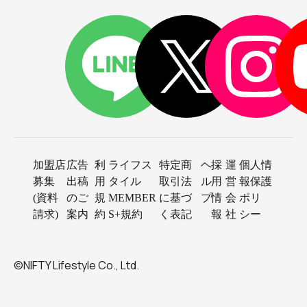
加盟店
広告
利
ライフス
特定商
ヘ
採
運
個人情
募集
出稿
用
タイル
取引法
ル
用
営
報保護
(資料
のご
規
MEMBER
に基づ
プ
情
会
ポリ
請求)
案内
約
S+規約
く表記
報
社
シー
©NIFTY Lifestyle Co., Ltd.