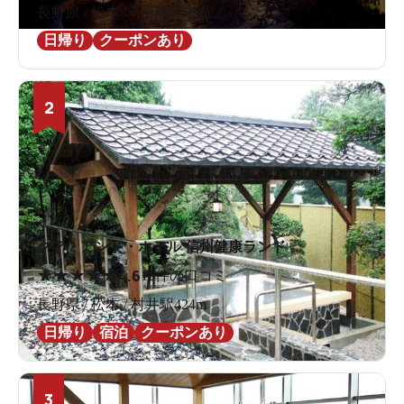
長野県 / 松本 / 平田駅1.9km
日帰り
クーポンあり
2
クア・アンド・ホテル 信州健康ランド
★
★
★
★
★
4.6
16件の口コミ
長野県 / 松本 / 村井駅424m
日帰り
宿泊
クーポンあり
3