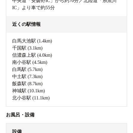
中央道「安曇野IC」から約70分／北陸道「糸魚川
IC」より車で約55分
近くの駅情報
白馬大池駅
(1.4km)
千国駅
(3.1km)
信濃森上駅
(4.0km)
南小谷駅
(4.5km)
白馬駅
(5.7km)
中土駅
(7.3km)
飯森駅
(8.7km)
神城駅
(10.1km)
北小谷駅
(11.1km)
お風呂・設備
設備