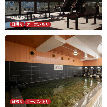
湯けむり屋敷 薬師の湯
★
★
★
★
★
3.5
29件の口コミ
長野県 / 安曇野 / 金熊温泉 / 信濃木崎駅3.4km
日帰り
クーポンあり
権堂温泉テルメDOME
★
★
★
★
★
4.8
21件の口コミ
長野県 / 長野周辺 / 権堂駅295m
日帰り
クーポンあり