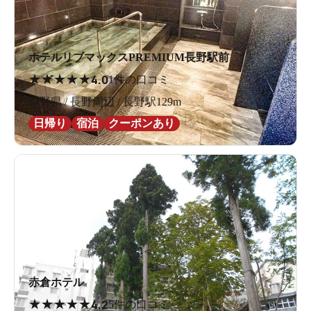
ホテルリブマックスPREMIUM長野駅前
★
★
★
★
★
4.0
1件の口コミ
長野県 / 長野周辺 / 長野駅129m
日帰り
宿泊
クーポンあり
赤倉ホテル
★
★
★
★
★
4.2
5件の口コミ