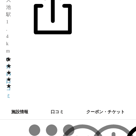
池
駅
1
.
4
k
m
★
0
0
★
件
★
の
★
口
★
コ
ミ
施設情報
口コミ
クーポン・チケット