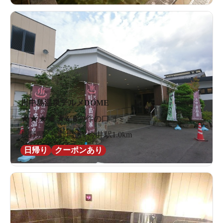
川中島温泉テルメDOME
★
★
★
★
★
4.6
79件の口コミ
長野県 / 長野周辺 / 今井駅1.0km
日帰り
クーポンあり