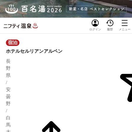
ログイン
履歴
メニュー
宿泊
ホテルセルリアンアルペン
長
野
県
/
安
曇
野
/
白
馬
大