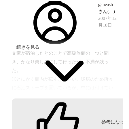
ganeash
さん(
、
)
2007年12
月10日
続きを見る
文豪が宿泊したとのことで高級旅館の一つと聞
き、かなり楽しみにして行ったが、不満が残っ
た。
①とにかく館内が広すぎて寒い。暖房のため所々
に石油ストーブを置いているが、中には付けてい
ない場合も。
②内風呂の湯船に落ち葉が何枚も落ちていて、お
湯が張っておらず寒々しい。
参考になった
③建物自体が古いのでしかたがないのかもしれな