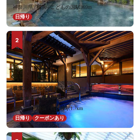
神奈川県 / 横浜 / こどもの国駅369m
日帰り
2
横濱スパヒルズ 竜泉寺の湯
★
★
★
★
★
4.4
697件の口コミ
神奈川県 / 横浜 / 鶴ケ峰駅1.7km
日帰り
クーポンあり