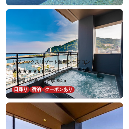
リブマックスリゾート熱海シーフロント
★
★
★
★
★
5.0
1件の口コミ
静岡県 / 熱海 / 来宮駅964m
日帰り
宿泊
クーポンあり