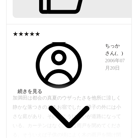
いが、天井や壁にヒビが入っていたり、虫がいた
り、蜘蛛の巣が張っていたりと綻びがあらゆる所
に。また、アメニティーも安っぽくがっかり。
④食事を期待したが、これといっておいしいモノ
★
★
★
★
★
ではない。せめて熱いモノは熱く、冷たいモノは
ちっか
冷たく、新鮮なものは新鮮な内にテーブルへ持っ
さん(
、
)
てきてほしいものだ。
2006年07
⑤一般的に部屋にはお茶などの飲み物の用意がし
月20日
ているものだが、こちらが申し出てようやく気が
つく始末だ。
続きを見る
とにかく過去に栄光があったのかもしれないが、
加満田は都会の真夏のウザったさを他所に涼しく
サービスや食事などあらゆる面で改善してほし
静かな落つきのあるお宿でした。障子の外には小
い。または、価格を現状の半分まで下げるべき
さな庭があり、その向こうは狭いが道路になって
だ。
いる。カーテンはなく、夜は雨戸を閉めてくださ
る。そういえば子供の頃によく木の雨戸を開け閉