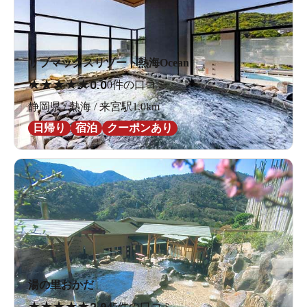
リブマックスリゾート熱海Ocean
★
★
★
★
★
0.0
0件の口コミ
静岡県 / 熱海 / 来宮駅1.0km
日帰り
宿泊
クーポンあり
湯の里おかだ
★
★
★
★
★
45件の口コミ