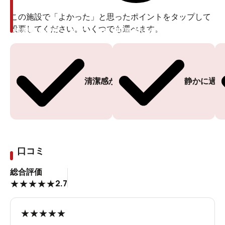
この施設で「よかった」と思ったポイントをタップして
投票してください。いくつでも選べます。
投票ありがとうございます
投票ありがとうございます
清潔感がある
静かに過ご
口コミ
総合評価
2.7
★
★
★
★
★
★
★
★
★
★