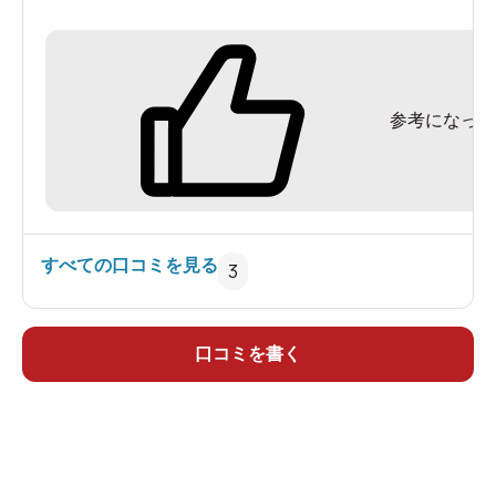
めしたことを思い出し懐かしかった。風光明媚な
場所と落ち着いた部屋（昭和レトロ、70年代
風）、いつでも湯量豊富な温泉などが、多くの文
参考になった
人に愛された理由かとも思いました。京懐石料理
はとても美味しくいただけました。お酒も喉越し
もよくとても満足いたしました。女将さんが出し
てくれた自家製のきゅうりに味噌をつけガブリ。
味噌はうまかった。朝食もうまい。アメニティー
すべての口コミを見る
3
はいま一つです。
口コミを書く