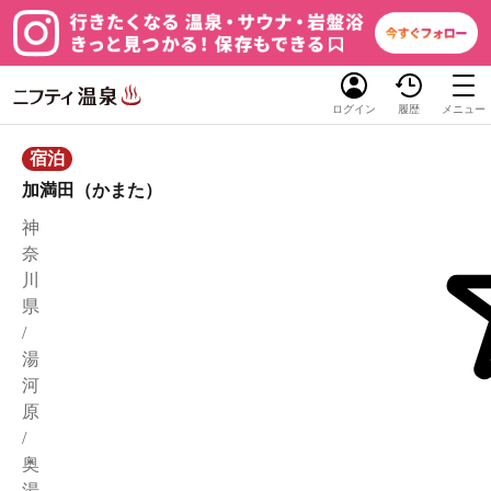
ログイン
履歴
メニュー
宿泊
加満田（かまた）
神
奈
川
県
/
湯
河
原
/
奥
湯