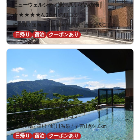
ニューウェルシティ湯河原 いずみの湯
★
★
★
★
★
4.2
20件の口コミ
静岡県 / 熱海 / 伊豆湯河原温泉 / 湯河原駅2.0km
日帰り
宿泊
クーポンあり
絶景日帰り温泉 龍宮殿本館
★
★
★
★
★
4.4
29件の口コミ
神奈川県 / 箱根 / 蛸川温泉 / 早雲山駅4.6km
日帰り
宿泊
クーポンあり