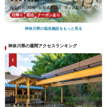
2.9
神奈川県 / 箱根 / 箱根湯本温泉 / 塔ノ沢駅877m
日帰り
宿泊
クーポンあり
神奈川県の
温浴施設をもっと見る
神奈川県の週間アクセスランキング
1
横浜青葉温泉 喜楽里 別邸
★
★
★
★
★
4.5
162件の口コミ