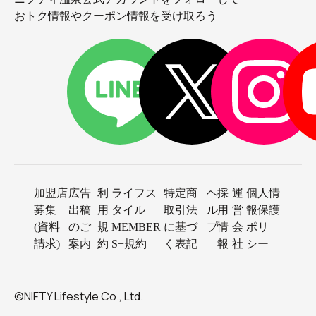
おトク情報やクーポン情報を受け取ろう
加盟店
広告
利
ライフス
特定商
ヘ
採
運
個人情
募集
出稿
用
タイル
取引法
ル
用
営
報保護
(資料
のご
規
MEMBER
に基づ
プ
情
会
ポリ
請求)
案内
約
S+規約
く表記
報
社
シー
©NIFTY Lifestyle Co., Ltd.