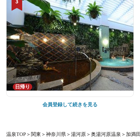
3
横浜天然温泉SPA EAS（スパ イアス）【2026年7月
28日(火)リノベーションオープン！】
★
★
★
★
★
4.7
1432件の口コミ
神奈川県 / 横浜 / 横浜駅470m
日帰り
会員登録して続きを見る
温泉TOP
＞
関東
＞
神奈川県
＞
湯河原
＞
奥湯河原温泉
＞
加満