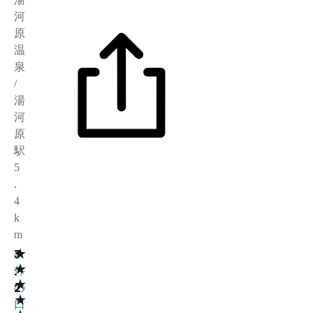
河
原
温
泉
/
湯
河
原
駅
5
.
4
k
m
★
3
4
★
.
件
★
2
の
★
口