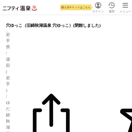
購入済チケットはこちら
ログイン
履歴
メニュー
穴ゆっこ（旧錦秋湖温泉 穴ゆっこ）(閉館しました)
岩
手
県
/
湯
田
(
岩
手
)
/
ゆ
だ
錦
秋
湖