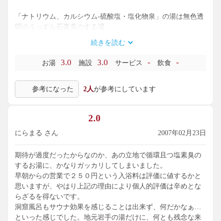
「ナトリウム、カルシウム-硫酸塩・塩化物泉」の湯は無色透
明のうっすら石膏臭のする湯。
続きを読む
洞窟風呂は広いかと思いきや、意外に狭かったです。
3.0
3.0
-
-
お湯
施設
サービス
飲食
参考になった
2人
が参考にしています
2.0
にらまる さん
2007年02月23日
期待が過度だったからなのか、あの立地で循環且つ塩素臭の
するお湯に、かなりガッカリしてしまいました。
早朝からの営業で２５０円という入浴料は評価に値するかと
思いますが、やはり上記の理由により個人的評価は辛めとな
らざるを得ないです。
洞窟風呂もサウナ効果を感じることは出来ず、何だかなぁ…
といった感じでした。地元岩手の湯だけに、何とも残念な来