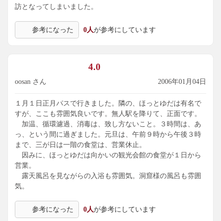
訪となってしまいました。
参考になった
0人
が参考にしています
4.0
oosan さん
2006年01月04日
１月１日正月パスで行きました。隣の、ほっとゆだは有名で
すが、ここも雰囲気良いです。無人駅を降りて、正面です。
加温、循環濾過、消毒は、致し方ないこと。３時間は、あ
っ、という間に過ぎました。元旦は、午前９時から午後３時
まで、三が日は一階の食堂は、営業休止。
因みに、ほっとゆだは向かいの観光会館の食堂が１日から
営業。
露天風呂を見ながらの入浴も雰囲気。洞窟様の風呂も雰囲
気。
参考になった
0人
が参考にしています