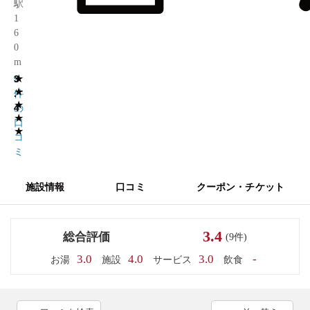
駅
1
6
0
m
★
3
9
★
.
件
★
4
の
★
口
★
コ
ミ
施設情報
口コミ
クーポン・チケット
3.4
総合評価
(9件)
3.0
4.0
3.0
-
お湯
施設
サービス
飲食