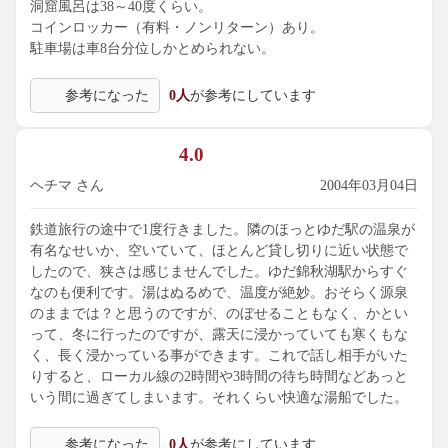
洞窟風呂は38～40度くらい。
コインロッカー（有料・ノンリターン）あり。
駐車場は車8台分位しかとめられない。
参考になった
0人
が参考にしています
4.0
ヘチマ さん
2004年03月04日
鉄道旅行の途中で1度行きました。隣のほっとゆだ駅の温泉が
有名なせいか、空いていて、ほとんど貸し切りに近い状態で
したので、狭さは感じませんでした。ゆだ錦秋湖駅からすぐ
なのも便利です。湯はぬるめで、温度が絶妙。おそらく源泉
のままでは？と思うのですが、のぼせることもなく、かとい
って、冬に行ったのですが、露天に浸かっていても寒くもな
く、長く浸かっている事ができます。これで話し相手がいた
りすると、ローカル線の2時間や3時間の待ち時間などあっと
いう間に過ぎてしまいます。それくらい快適な湯船でした。
参考になった
0人
が参考にしています