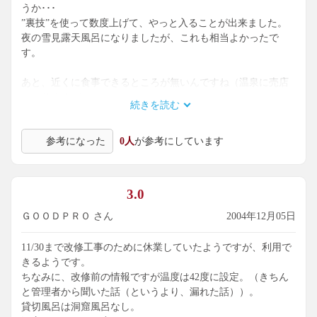
うか･･･
”裏技”を使って数度上げて、やっと入ることが出来ました。
夜の雪見露天風呂になりましたが、これも相当よかったで
す。
あと、近くに食事できるところが無いんですね（温泉に売店
はありますが）。
続きを読む
これらが解決すれば、５点満点の超お勧めです！
参考になった
0人
が参考にしています
注：１１月から大人２５０円に値上げされました
（この設備ならそれでも安いと思います）
3.0
ＧＯＯＤＰＲＯ さん
2004年12月05日
11/30まで改修工事のために休業していたようですが、利用で
きるようです。
ちなみに、改修前の情報ですが温度は42度に設定。（きちん
と管理者から聞いた話（というより、漏れた話））。
貸切風呂は洞窟風呂なし。