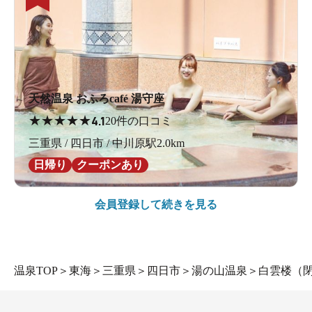
天然温泉 おふろcafé 湯守座
★
★
★
★
★
4.1
20件の口コミ
三重県 / 四日市 / 中川原駅2.0km
日帰り
クーポンあり
会員登録して続きを見る
温泉TOP
＞
東海
＞
三重県
＞
四日市
＞
湯の山温泉
＞
白雲楼（