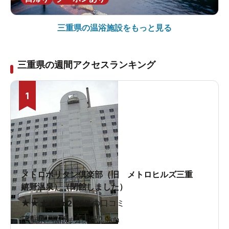
三重県の
温浴施設をもっと見る
三重県の週間アクセスランキング
1
メトロポリタン倶楽部（旧 メトロヒルズ三重
嬉野温泉）（閉館しました）
★
★
★
★
★
2.8
9件の口コミ
三重県 / 松阪 / 井関駅2.9km