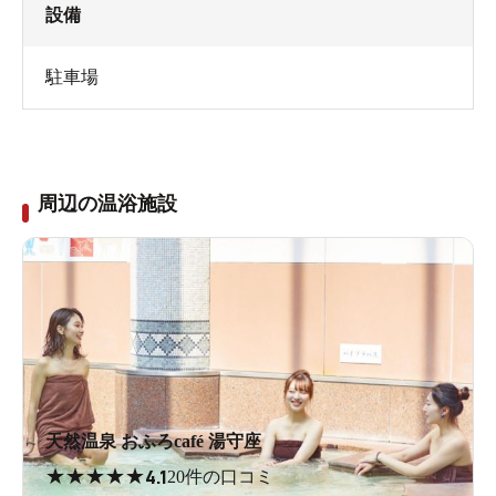
設備
駐車場
周辺の温浴施設
天然温泉 おふろcafé 湯守座
★
★
★
★
★
4.1
20件の口コミ