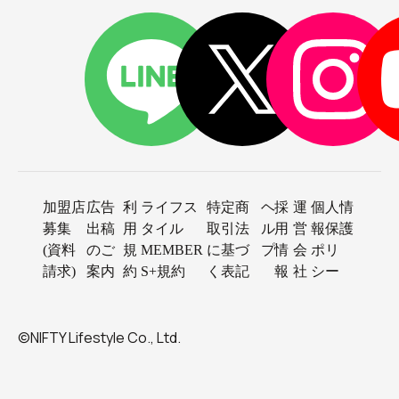
加盟店
広告
利
ライフス
特定商
ヘ
採
運
個人情
募集
出稿
用
タイル
取引法
ル
用
営
報保護
(資料
のご
規
MEMBER
に基づ
プ
情
会
ポリ
請求)
案内
約
S+規約
く表記
報
社
シー
©NIFTY Lifestyle Co., Ltd.