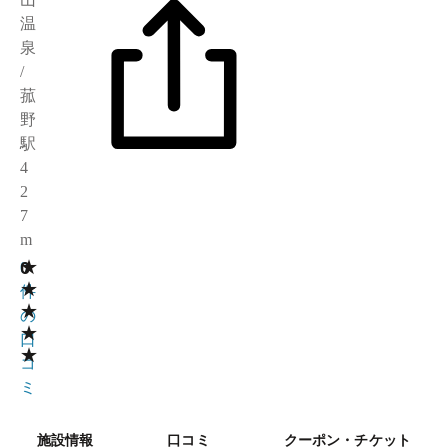
温
泉
/
菰
野
駅
4
2
7
m
★
0
0
★
件
★
の
★
口
★
コ
ミ
施設情報
口コミ
クーポン・チケット