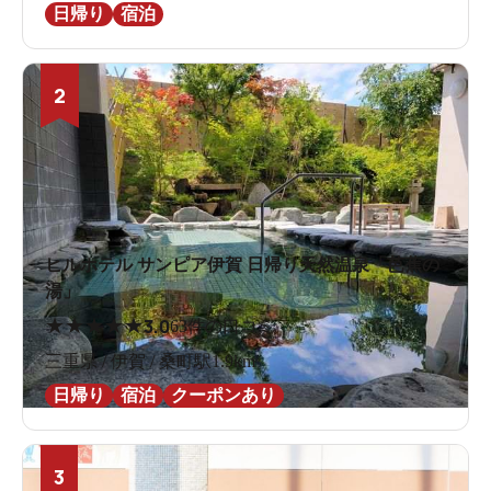
日帰り
宿泊
2
ヒルホテル サンピア伊賀 日帰り天然温泉「芭蕉の
湯」
★
★
★
★
★
3.0
63件の口コミ
三重県 / 伊賀 / 桑町駅1.9km
日帰り
宿泊
クーポンあり
3