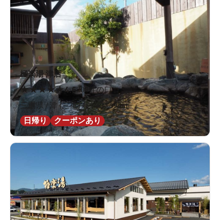
極楽湯 津店
★
★
★
★
★
4.6
208件の口コミ
三重県 / 津 (三重) / 白塚駅595m
日帰り
クーポンあり