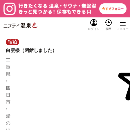
ログイン
履歴
メニュー
宿泊
白雲楼（閉館しました）
三
重
県
/
四
日
市
/
湯
の
山