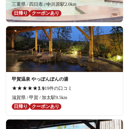
三重県 / 四日市 / 中川原駅2.0km
日帰り
クーポンあり
甲賀温泉 やっぽんぽんの湯
★
★
★
★
★
3.9
19件の口コミ
滋賀県 / 甲賀 / 加太駅9.5km
日帰り
クーポンあり