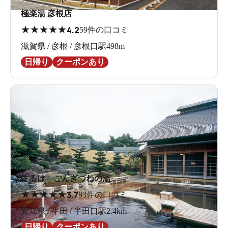
極楽湯 彦根店
★
★
★
★
★
4.2
59件の口コミ
滋賀県 / 彦根 / 彦根口駅498m
日帰り
クーポンあり
まるは ごんぎつねの湯
★
★
★
★
★
3.7
93件の口コミ
愛知県 / 半田 / 半田口駅2.4km
日帰り
クーポンあり