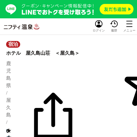
ログイン
履歴
メニュー
宿泊
ホテル 屋久島山荘 ＜屋久島＞
鹿
児
島
県
/
屋
久
島
/
★
0
0