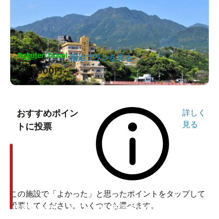
宿泊プランを見る
5800
1泊
円～
おすすめポイン
詳しく
見る
トに投票
この施設で「よかった」と思ったポイントをタップして
投票してください。いくつでも選べます。
投票ありがとうございます
投票ありがとうございます