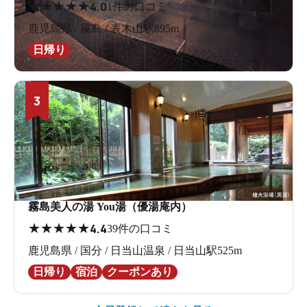
★
★
★
★
★
4.0
1件の口コミ
鹿児島県 / 霧島 / 表木山駅895m
日帰り
3
霧島美人の湯 You湯（優湯庵内）
★
★
★
★
★
4.4
39件の口コミ
鹿児島県 / 国分 / 日当山温泉 / 日当山駅525m
日帰り
宿泊
クーポンあり