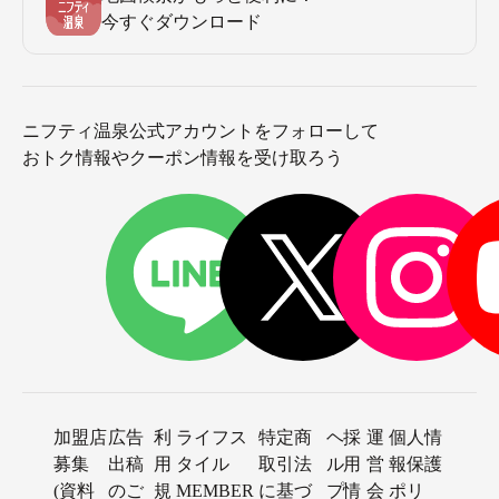
今すぐダウンロード
ニフティ温泉公式アカウントをフォローして
おトク情報やクーポン情報を受け取ろう
加盟店
広告
利
ライフス
特定商
ヘ
採
運
個人情
募集
出稿
用
タイル
取引法
ル
用
営
報保護
(資料
のご
規
MEMBER
に基づ
プ
情
会
ポリ