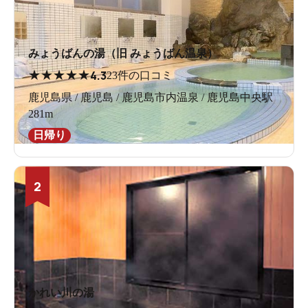
みょうばんの湯（旧 みょうばん温泉）
★
★
★
★
★
4.3
23件の口コミ
鹿児島県 / 鹿児島 / 鹿児島市内温泉 / 鹿児島中央駅
281m
日帰り
2
かれい川の湯