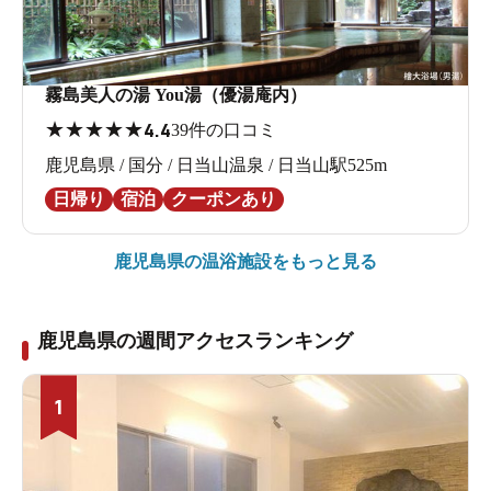
霧島美人の湯 You湯（優湯庵内）
★
★
★
★
★
4.4
39件の口コミ
鹿児島県 / 国分 / 日当山温泉 / 日当山駅525m
日帰り
宿泊
クーポンあり
鹿児島県の
温浴施設をもっと見る
鹿児島県の週間アクセスランキング
1