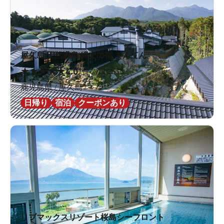
屋久島 天然温泉 縄文の宿 まんてん
★
★
★
★
★
4.0
1件の口コミ
鹿児島県 / 屋久島 /
日帰り
宿泊
クーポンあり
リブマックスリゾート桜島シーフロント