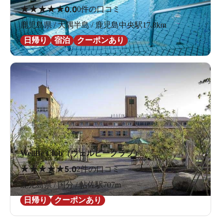
★
★
★
★
★
0.0
0件の口コミ
鹿児島県 / 大隅半島 / 鹿児島中央駅17.8km
日帰り
宿泊
クーポンあり
WellBe Club（ウェルビークラブ）
★
★
★
★
★
5.0
2件の口コミ
鹿児島県 / 国分 / 帖佐駅707m
日帰り
クーポンあり