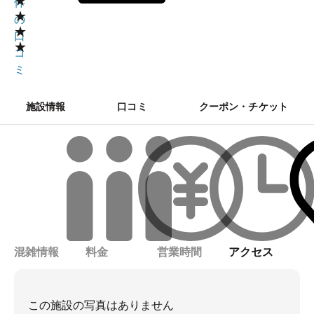
★
件
★
の
★
口
★
コ
ミ
施設情報
口コミ
クーポン・チケット
混雑情報
料金
営業時間
アクセス
この施設の写真はありません