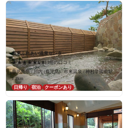
市来ふれあい温泉センター
★
★
★
★
★
4.8
13件の口コミ
鹿児島県 / 川内 (鹿児島) / 市来温泉 / 神村学園前駅
1.2km
日帰り
宿泊
クーポンあり