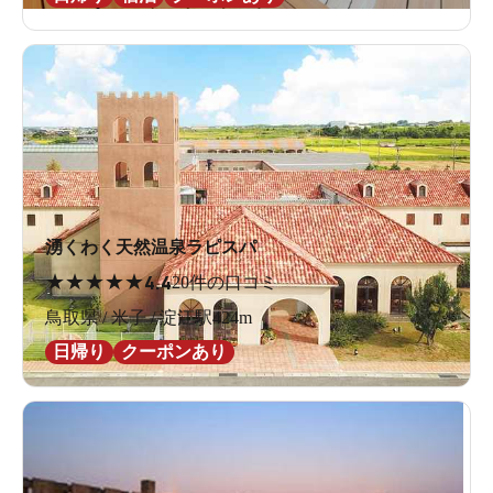
湧くわく天然温泉ラピスパ
★
★
★
★
★
4.4
20件の口コミ
鳥取県 / 米子 / 淀江駅424m
日帰り
クーポンあり