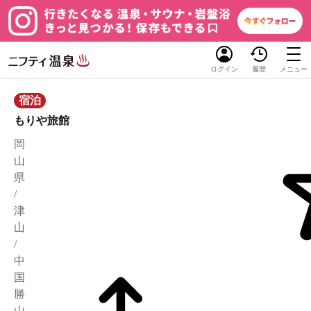
ログイン
履歴
メニュー
宿泊
もりや旅館
岡
山
県
/
津
山
/
中
国
勝
山