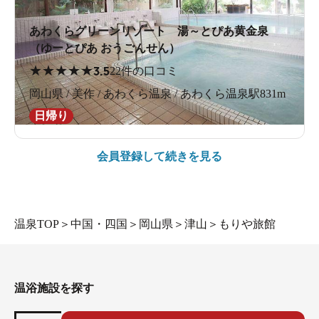
あわくらグリーンリゾート 湯～とぴあ黄金泉
（ゆーとぴあ おうごんせん）
★
★
★
★
★
3.5
22件の口コミ
岡山県 / 美作 / あわくら温泉 / あわくら温泉駅831m
日帰り
会員登録して続きを見る
温泉TOP
＞
中国・四国
＞
岡山県
＞
津山
＞
もりや旅館
温浴施設を探す