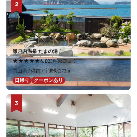
2
瀬戸内温泉 たまの湯
★
★
★
★
★
4.0
23件の口コミ
岡山県 / 備前 / 宇野駅273m
日帰り
クーポンあり
3