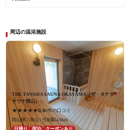
周辺の温浴施設
THE TANADA SAUNA OKAYAMA（ザ・タナダ
サウナ岡山）
★
★
★
★
★
0.0
0件の口コミ
岡山県 / 津山 / 弓削駅4.6km
日帰り
宿泊
クーポンあり