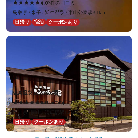
★
★
★
★
★
4.0
3件の口コミ
鳥取県 / 米子 / 皆生温泉 / 東山公園駅3.1km
日帰り
宿泊
クーポンあり
後楽温泉 ほのかの湯
★
★
★
★
★
4.0
25件の口コミ
岡山県 / 岡山 / 清輝橋駅1.2km
日帰り
クーポンあり