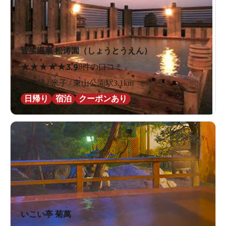
皆生温泉 松涛園（しょうとうえん）
★
★
★
★
★
3.9
8件の口コミ
鳥取県 / 米子 / 東山公園駅3.1km
日帰り
宿泊
クーポンあり
いこい亭 菊萬