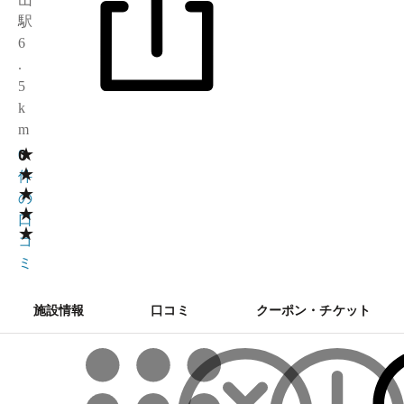
駅
6
.
5
k
m
★
0
0
★
件
★
の
★
口
★
コ
ミ
施設情報
口コミ
クーポン・チケット