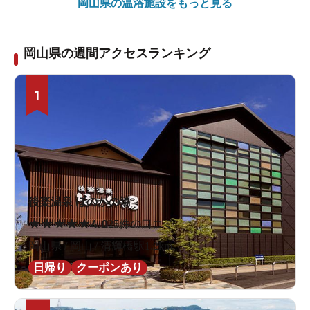
岡山県の
温浴施設をもっと見る
岡山県の週間アクセスランキング
1
後楽温泉 ほのかの湯
★
★
★
★
★
4.0
25件の口コミ
岡山県 / 岡山 / 清輝橋駅1.2km
日帰り
クーポンあり