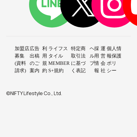
加盟店
広告
利
ライフス
特定商
ヘ
採
運
個人情
募集
出稿
用
タイル
取引法
ル
用
営
報保護
(資料
のご
規
MEMBER
に基づ
プ
情
会
ポリ
請求)
案内
約
S+規約
く表記
報
社
シー
©NIFTY Lifestyle Co., Ltd.