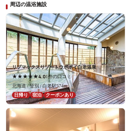
周辺の温浴施設
リブマックスリゾートウポポイ白老温泉
★
★
★
★
★
4.0
1件の口コミ
北海道 / 登別 / 白老駅574m
日帰り
宿泊
クーポンあり