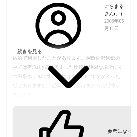
にらまる
さん(
、
)
2006年05
月11日
続きを見る
宿泊で利用したことがあります。洞爺湖温泉郷の
中では有珠山y寄り奥まった比較的静閑な場所に立
つ温泉ホテルです。建物は全体的に年季が入った
感はありますが、従業員の対応は良かった記憶が
あります。
さて、お風呂。大浴場は内風呂のみですが、ガラ
ス越しに洞爺湖を眺めることが出来ます。また、
かなり狭いですが露天風呂もあります。泉質は無
参考になった
色透明なもので、個人的にはあまり特徴を感じる