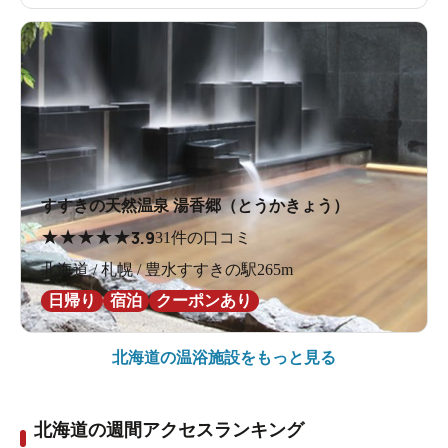
すすきの天然温泉 湯香郷（とうかきょう）
★
★
★
★
★
3.9
31件の口コミ
北海道 / 札幌 / 豊水すすきの駅265m
日帰り
宿泊
クーポンあり
北海道の
温浴施設をもっと見る
北海道の週間アクセスランキング