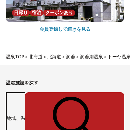
北海道 / 石狩 / 太美温泉 / 太美駅485m
日帰り
宿泊
クーポンあり
会員登録して続きを見る
温泉TOP
＞
北海道
＞
北海道
＞
洞爺
＞
洞爺湖温泉
＞
トーヤ温
温浴施設を探す