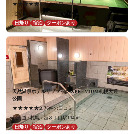
★
★
★
★
★
4.0
1件の口コミ
北海道 / 札幌 / 中島公園駅149m
日帰り
宿泊
クーポンあり
天然温泉ホテルリブマックスPREMIUM札幌大通
公園
★
★
★
★
★
2.7
6件の口コミ
北海道 / 札幌 / 西８丁目駅194m
日帰り
宿泊
クーポンあり