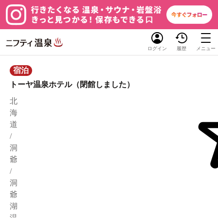
ログイン
履歴
メニュー
宿泊
トーヤ温泉ホテル（閉館しました）
北
海
道
/
洞
爺
/
洞
爺
湖
温