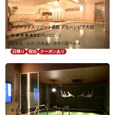
リブマックスリゾート函館 グリーンピア大沼
★
★
★
★
★
3.3
3件の口コミ
北海道 / 大沼 (北海道) / 赤井川駅3.4km
日帰り
宿泊
クーポンあり
ホテルリブマックス札幌中島公園GRANDE