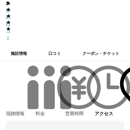
★
3
1
★
件
★
の
★
口
★
コ
ミ
施設情報
口コミ
クーポン・チケット
混雑情報
料金
営業時間
アクセス