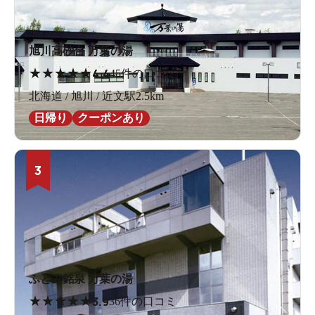
旭川高砂台 万葉の湯
★
★
★
★
★
4.4
45件の口コミ
北海道 / 旭川 / 近文駅2.5km
日帰り
クーポンあり
3
ふとみ銘泉 万葉の湯
★
★
★
★
★
3.9
36件の口コミ