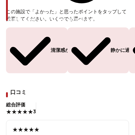
この施設で「よかった」と思ったポイントをタップして
投票してください。いくつでも選べます。
投票ありがとうございます
投票ありがとうございます
清潔感がある
静かに過ご
口コミ
総合評価
3
★
★
★
★
★
★
★
★
★
★