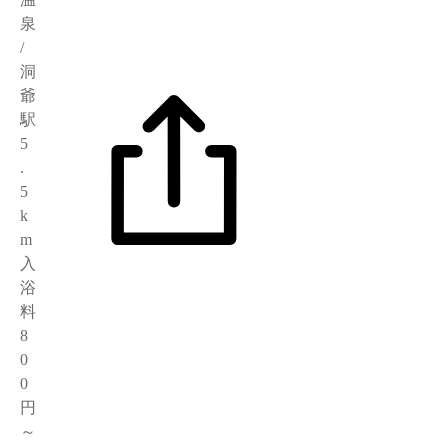
泉
/
洞
爺
駅
5
.
5
k
m
入
浴
料
8
0
0
円
～