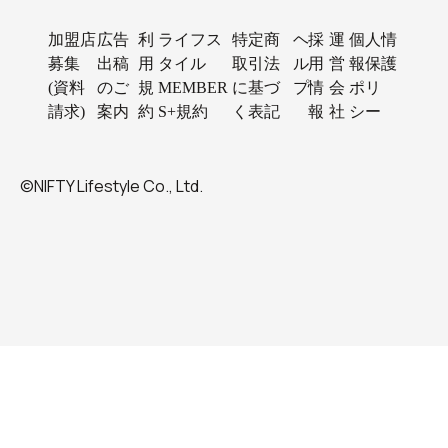
加盟店
広告
利
ライフス
特定商
ヘ
採
運
個人情
募集
出稿
用
タイル
取引法
ル
用
営
報保護
(資料
のご
規
MEMBER
に基づ
プ
情
会
ポリ
請求)
案内
約
S+規約
く表記
報
社
シー
©NIFTY Lifestyle Co., Ltd.