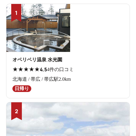
1
オベリベリ温泉 水光園
★
★
★
★
★
4.5
4件の口コミ
北海道 / 帯広 / 帯広駅2.0km
日帰り
2