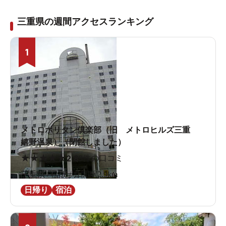
三重県の週間アクセスランキング
1
メトロポリタン倶楽部（旧 メトロヒルズ三重
嬉野温泉）（閉館しました）
★
★
★
★
★
2.8
9件の口コミ
三重県 / 松阪 / 井関駅2.9km
日帰り
宿泊