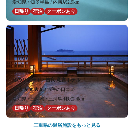
愛知県 / 知多半島 / 内海駅2.9km
日帰り
宿泊
クーポンあり
渚のリゾート・吉良 竜宮ホテル
★
★
★
★
★
4.7
45件の口コミ
愛知県 / 三河湾 / 三河鳥羽駅2.4km
日帰り
宿泊
クーポンあり
三重県の
温浴施設をもっと見る