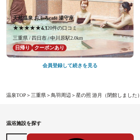
天然温泉 おふろcafé 湯守座
★
★
★
★
★
4.1
20件の口コミ
三重県 / 四日市 / 中川原駅2.0km
日帰り
クーポンあり
会員登録して続きを見る
温泉TOP
＞
三重県
＞
鳥羽周辺
＞
星の照 游月（閉館しました
温浴施設を探す