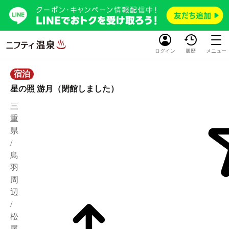
ログイン
履歴
メニュー
宿泊
星の照 游月（閉館しました）
三
重
県
/
鳥
羽
周
辺
/
松
尾