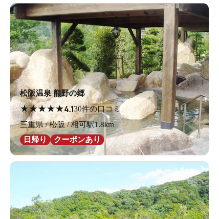
松阪温泉 熊野の郷
★
★
★
★
★
4.1
30件の口コミ
三重県 / 松阪 / 相可駅1.8km
日帰り
クーポンあり