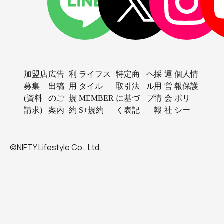
加盟店
広告
利
ライフス
特定商
ヘ
採
運
個人情
募集
出稿
用
タイル
取引法
ル
用
営
報保護
(資料
のご
規
MEMBER
に基づ
プ
情
会
ポリ
請求)
案内
約
S+規約
く表記
報
社
シー
©NIFTY Lifestyle Co., Ltd.