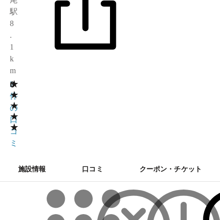
駅
8
.
1
k
m
★
0
2
★
件
★
の
★
口
★
コ
ミ
施設情報
口コミ
クーポン・チケット