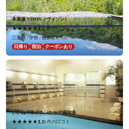
本草湯 VISON（ヴィソン）
★
★
★
★
★
3.0
7件の口コミ
三重県 / 伊勢 / 栃原駅1.7km
日帰り
宿泊
クーポンあり
いいね！ホテルレシーア南知多
★
★
★
★
★
3.0
1件の口コミ