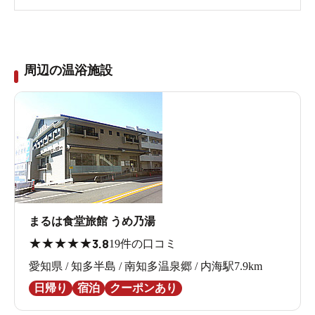
周辺の温浴施設
まるは食堂旅館 うめ乃湯
★
★
★
★
★
3.8
19件の口コミ
愛知県 / 知多半島 / 南知多温泉郷 / 内海駅7.9km
日帰り
宿泊
クーポンあり