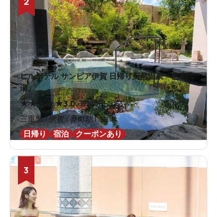
2
ヒルホテル サンピア伊賀 日帰り天然温泉「芭蕉の
湯」
★
★
★
★
★
3.0
63件の口コミ
三重県 / 伊賀 / 桑町駅1.9km
日帰り
宿泊
クーポンあり
3