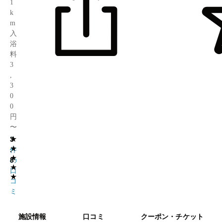
1
k
m
入
浴
料
3
,
3
0
0
円
〜
★
3
7
★
.
件
★
8
の
★
口
★
コ
ミ
施設情報
口コミ
クーポン・チケット