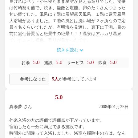
良ければベットから寝たまま星空が見える造りでした。食事
は竹崎蟹を茹で、焼き、釜飯と堪能。卵のたくさんつまった
甘い蟹でした。風呂は７階に展望露天風呂、１階に露天風呂
大浴場がありました。７階の風呂は洗い場が２ヶ所なので定
員４名くらいでしたが、有明海を見渡し、真下に干潟、目の
前に雲仙普賢岳と絶景中の絶景！！！温泉はアルカリ温泉
で、すこ～し褐色。香りが良かったです。
１階の風呂は大浴場、露天風呂、寝湯、ミストサウナがあ
続きを読む
り、広く、一般の日帰り入浴で５００円だそうですが、お値
打ちだと思います。
5.0
5.0
5.0
5.0
お湯
施設
サービス
飲食
他にも貸切露天風呂のサービスがありましたが、入りきれま
せんでした。
参考になった
5人
が参考にしています
九州旅行や記念旅行には蟹御殿をすすめたいです！
5.0
真湯夢 さん
2008年01月25日
外来入浴の方の評価で評価点が下がっています。
宿泊したら十分に満足できる施設です。
時間外に間違って入浴しました。浴室を掃除中の方は、なん