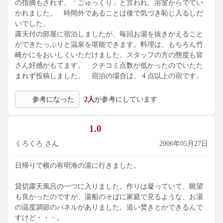
の指摘もされず、「ごゅっくり」と言われ、浴室からでてい
かれました。 時間外であることは後で気づき恥じ入るしだ
いでした。
露天付の部屋に宿泊しましたが、毎回お湯を抜きかえること
ができたっぷりと温泉を堪能できます。料理は、もちろん竹
崎かにをおいしくいただけました。スタッフの方の態度も皆
さん好感がもてます。 クチコミ点数が低かったのでいたた
まれず投稿しました。 宿泊の場合は、４点以上の宿です。
参考になった
2人
が参考にしています
1.0
くろくろ さん
2006年05月27日
日帰りで横の有明海の湯に行きました。
貸切露天風呂の一つに入りました。作りは凝っていて、眺望
も良かったのですが、湯船のそばに家庭で見るような、お湯
の温度調節のパネルがありました。追い焚きとかできるんで
すけど・・・。