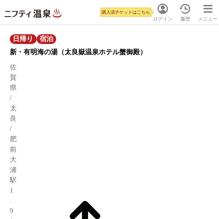
購入済チケットはこちら
ログイン
履歴
メニュー
日帰り
宿泊
新・有明海の湯（太良嶽温泉ホテル蟹御殿）
佐
賀
県
/
太
良
/
肥
前
大
浦
駅
1
.
9