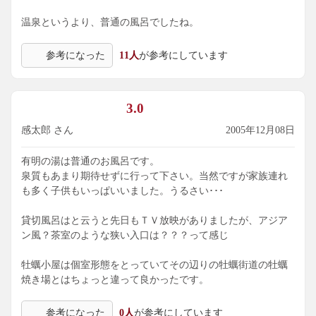
温泉というより、普通の風呂でしたね。
参考になった
11人
が参考にしています
3.0
感太郎 さん
2005年12月08日
有明の湯は普通のお風呂です。
泉質もあまり期待せずに行って下さい。当然ですが家族連れ
も多く子供もいっぱいいました。うるさい･･･
貸切風呂はと云うと先日もＴＶ放映がありましたが、アジア
ン風？茶室のような狭い入口は？？？って感じ
牡蠣小屋は個室形態をとっていてその辺りの牡蠣街道の牡蠣
焼き場とはちょっと違って良かったです。
参考になった
0人
が参考にしています