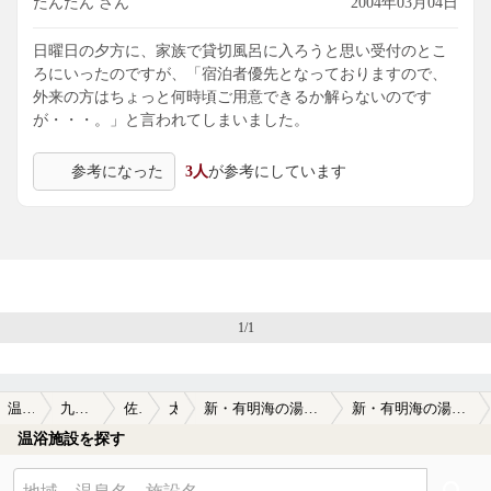
たんたん さん
2004年03月04日
日曜日の夕方に、家族で貸切風呂に入ろうと思い受付のとこ
ろにいったのですが、「宿泊者優先となっておりますので、
外来の方はちょっと何時頃ご用意できるか解らないのです
が・・・。」と言われてしまいました。
参考になった
3人
が参考にしています
1/1
温泉TOP
九州・沖縄
佐賀県
太良
新・有明海の湯（太良嶽温泉ホテル蟹御殿）
新・有明海の湯（太良嶽温泉ホテル蟹御殿）の口コミ一覧
温浴施設を探す