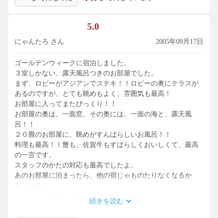
5.0
にゃんたろ さん
2005年09月17日
ゴールデンウィークに宿泊しました。
３室しかない、露天風呂つきのお部屋でした。
まず、ロビーがアジアンでステキ！！ロビーの奥にテラスが
あるのですが、とても眺めもよく、雰囲気も最高！
お部屋に入ってまたびっくり！！
お部屋の奥は、一面窓、その奥には、一面の海と、露天風
呂！！
２０畳のお部屋に、眺めがすんばらしいお風呂！！
料理も最高！！蟹も、佐賀牛もすばらしくおいしくて、最高
の一言です。
スタッフのかたの対応も最高でしたよ。
あのお部屋に泊まったら、他の宿じゃものたりなくなるか
も・・？
とにかく、最高なお宿でした！
続きを読む
ぜひぜひ、露天風呂付のお部屋に泊まってください！
料金は、GW価格、そして、最高のお料理で、一人26000円ほ