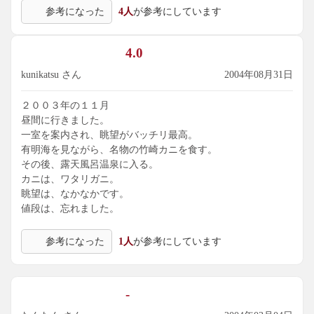
参考になった
4人
が参考にしています
ど。
平日だと、もちろんもっとおやすいです。
26000円払っても、足りないくらいの満足でした。
4.0
kunikatsu さん
2004年08月31日
２００３年の１１月
昼間に行きました。
一室を案内され、眺望がバッチリ最高。
有明海を見ながら、名物の竹崎カニを食す。
その後、露天風呂温泉に入る。
カニは、ワタリガニ。
眺望は、なかなかです。
値段は、忘れました。
参考になった
1人
が参考にしています
-