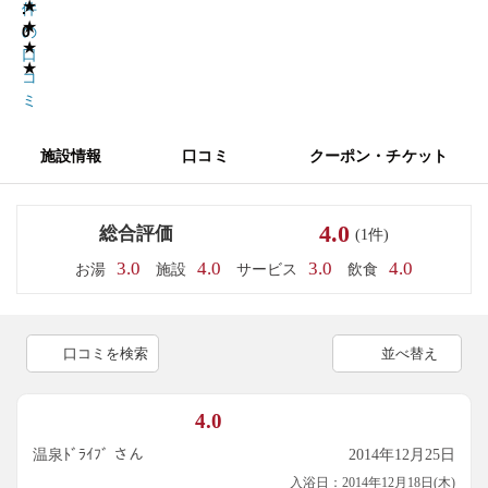
★
.
件
★
0
の
★
口
★
コ
ミ
施設情報
口コミ
クーポン・チケット
4.0
総合評価
(1件)
3.0
4.0
3.0
4.0
お湯
施設
サービス
飲食
口コミを検索
並べ替え
4.0
温泉ﾄﾞﾗｲﾌﾞ さん
2014年12月25日
入浴日：2014年12月18日(木)