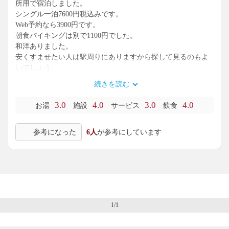
所用で宿泊しました。
シングル一泊7600円税込みです。
Web予約なら3900円です。
朝食バイキングは別で1100円でした。
和洋ありました。
安くすませたい人は駅周りにありますから探して見るのもよ
いでしょう。
続きを読む
フロントは3階になりますが、駅からのデッキ直結です。
支払いはカード可、ルームカードキーと朝食券を渡されま
3.0
4.0
3.0
4.0
お湯
施設
サービス
飲食
す。
食事処3階。
参考になった
6人
が参考にしています
大浴場２階。
部屋は7階でした。
カードをかざして解錠、自動施錠、カード差しに入れると室
内灯が点く仕組み。
部屋にはユニットバスもあるが、向かうは温泉浴場。
エレベーター下車すぐ、ガラス扉にカードをかざして入場。
1/1
脱衣室：籠棚と2段縦型ロッカーあり。
コインランドリー1台あり。