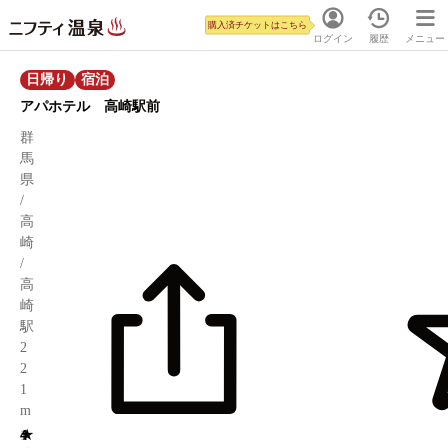
購入済チケットはこちら
ログイン
履歴
メニュー
日帰り
宿泊
アパホテル 高崎駅前
群
馬
県
/
高
崎
/
高
崎
駅
2
2
1
m
★
4
1