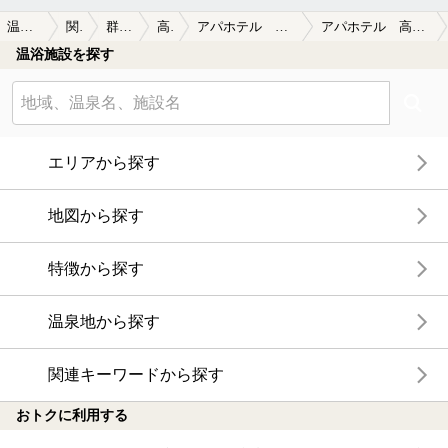
浴室：黒基調、黒石タイル敷き。時折走る電車の音が反響す
温泉TOP
関東
群馬県
高崎
アパホテル 高崎駅前
アパホテル 高崎駅前の口コミ一覧
る。
温浴施設を探す
カラン：６席程、仕切りあり。
サウナ：2段席６人サイズながらTVあり。
エリアから探す
浴槽：横広の主浴と小柄な水風呂。
湯は薄褐色していて、浴槽タイルも薄茶に染まる。
地図から探す
露天：軒下の囲い込まれた、外気に触れる準露天と云った感
じ。2～3人サイズの岩風呂。
特徴から探す
アパ高崎駅前温泉
玄要の湯
温泉地から探す
単純泉 低張性中性低温泉
27.1℃ 93㍑ pH7.0
関連キーワードから探す
600㍍掘削
加温、無加水、循環濾過、塩素
おトクに利用する
H16年8月16日決定
駐車場有料