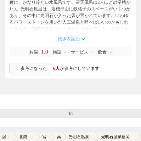
種に、かなり冷たい水風呂です。露天風呂は2人ほどの浴槽が
1つ。光明石風呂は、浴槽壁面に鉄格子のスペースがいくつか
あり、その中に光明石が入った袋が置かれています。いわゆ
るパワーストーンを用いた人工温泉と呼べばいいのかもしれ
ませんが、効能のほどはよく分かりませんでした。浴感とか
は特にありません。塩素臭は普通レベルです。
続きを読む
初期のスーパー銭湯によくあるタイプでして、今となっては
な感じもしないでもないですが、国道を走っていて簡単に汗
1.0
-
-
-
お湯
施設
サービス
飲食
を流したればありかなといったところです。地元の人には人
気あるみたいで、それなりに混みあっていましたので一安心
参考になった
6人
が参考にしています
です。
1/1
温泉TOP
北陸・甲信越
富山県
高岡
光明石温泉福岡の湯
光明石温泉福岡の湯の口コミ一覧