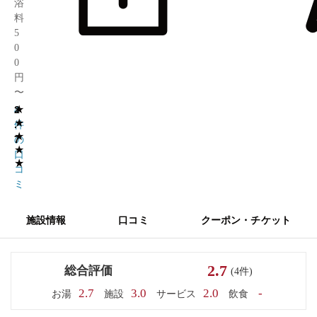
浴
料
5
0
0
円
〜
★
2
4
★
.
件
★
7
の
★
口
★
コ
ミ
施設情報
口コミ
クーポン・チケット
2.7
総合評価
(4件)
2.7
3.0
2.0
-
お湯
施設
サービス
飲食