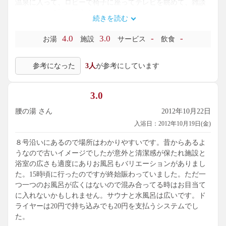
温泉に入って、ロビーで椅子に座ってテレビを眺めて、雑談
して程よい時間に帰宅する。
続きを読む
そういった利用目的であるならここがお勧めです。
4.0
3.0
-
-
お湯
施設
サービス
飲食
参考になった
3人
が参考にしています
3.0
腰の湯 さん
2012年10月22日
入浴日：2012年10月19日(金)
８号沿いにあるので場所はわかりやすいです。昔からあるよ
うなので古いイメージでしたが意外と清潔感が保たれ施設と
浴室の広さも適度にありお風呂もバリエーションがありまし
た。15時頃に行ったのですが終始賑わっていました。ただ一
つ一つのお風呂が広くはないので混み合ってる時はお目当て
に入れないかもしれません。サウナと水風呂は広いです。ド
ライヤーは20円で持ち込みでも20円を支払うシステムでし
た。