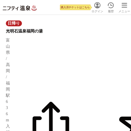
購入済チケットはこちら
ログイン
履歴
メニュー
日帰り
光明石温泉福岡の湯
富
山
県
/
高
岡
/
福
岡
駅
6
3
6
m
入