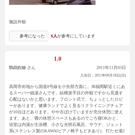
施設外観
参考になった
6人
が参考にしています
1.0
鸚鵡鮟鱇 さん
2011年11月03日
入浴日：2011年09月18日(日)
高岡市街地から国道8号線を小矢部方面に。JR福岡駅近くにあ
るスーパー銭湯さんです。結構派手目の外観ですから見逃す
心配はないかと思います。フロント式で、ちょっとしたロビ
ーがあります。健康ランドでよく見るリクライニングチェア
が10台ほどあります。やや古ぼけていますが充分休憩に使え
ます。あと、畳の休憩スペースもあるのでごろ寝OKかと。
浴室は内湯が主浴槽、小さな光明石風呂、サウナ、ジェット
系(ステンレス製のKAWAIピアノ椅子もどきあり)、打たせ湯2