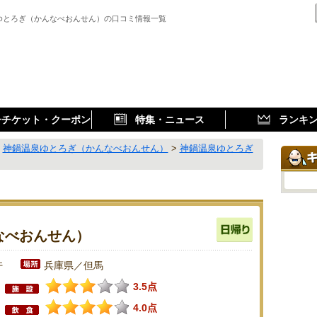
ゆとろぎ（かんなべおんせん）の口コミ情報一覧
子チケット・クーポン
特集・ニュース
ランキ
>
神鍋温泉ゆとろぎ（かんなべおんせん）
>
神鍋温泉ゆとろぎ
なべおんせん）
件
兵庫県／但馬
3.5点
4.0点