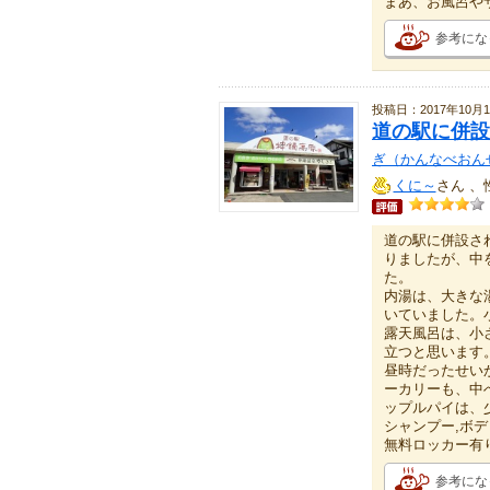
まあ、お風呂や
参考にな
投稿日：2017年10月1
道の駅に併設
ぎ（かんなべおん
くに～
さん 、
道の駅に併設さ
りましたが、中
た。
内湯は、大きな
いていました。
露天風呂は、小
立つと思います
昼時だったせい
ーカリーも、中
ップルパイは、
シャンプー,ボデ
無料ロッカー有
参考にな