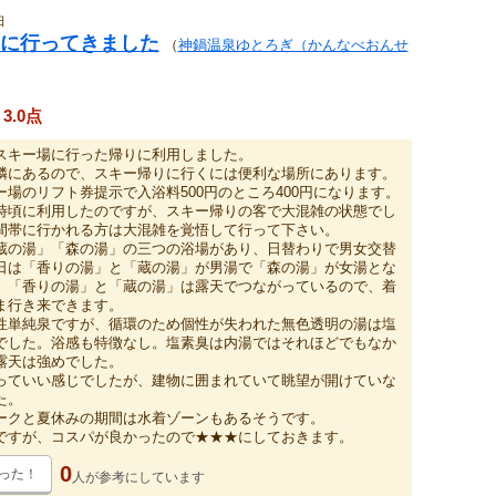
日
に行ってきました
（
神鍋温泉ゆとろぎ（かんなべおんせ
3.0点
スキー場に行った帰りに利用しました。
隣にあるので、スキー帰りに行くには便利な場所にあります。
場のリフト券提示で入浴料500円のところ400円になります。
時頃に利用したのですが、スキー帰りの客で大混雑の状態でし
間帯に行かれる方は大混雑を覚悟して行って下さい。
蔵の湯」「森の湯」の三つの浴場があり、日替わりで男女交替
日は「香りの湯」と「蔵の湯」が男湯で「森の湯」が女湯とな
。「香りの湯」と「蔵の湯」は露天でつながっているので、着
ま行き来できます。
性単純泉ですが、循環のため個性が失われた無色透明の湯は塩
でした。浴感も特徴なし。塩素臭は内湯ではそれほどでもなか
露天は強めでした。
っていい感じでしたが、建物に囲まれていて眺望が開けていな
た。
ークと夏休みの期間は水着ゾーンもあるそうです。
ですが、コスパが良かったので★★★にしておきます。
0
った！
人が
参考にしています