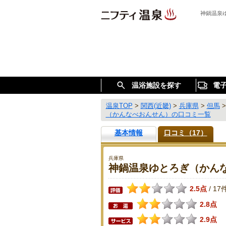
神鍋温泉
温浴施設を探す
電
温泉TOP
>
関西(近畿)
>
兵庫県
>
但馬
（かんなべおんせん）の口コミ一覧
基本情報
口コミ（17）
兵庫県
神鍋温泉ゆとろぎ（かん
2.5点
17
/
2.8点
2.9点