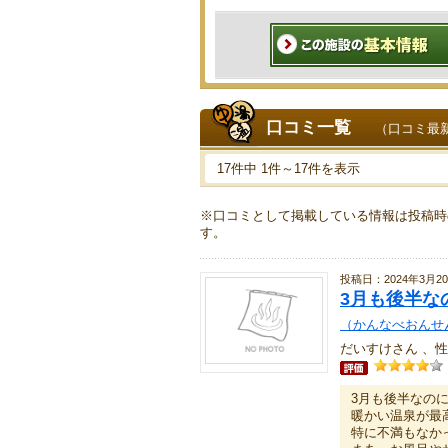
口コミ一覧
（口コミ最
17件中 1件～17件を表示
※口コミとして掲載している情報は投稿時
す。
投稿日：2024年3月2
3月も後半な
（かんなべおんせ
だいすけさん 、性
3月も後半なの
暖かい温泉が最
特に不満もなか