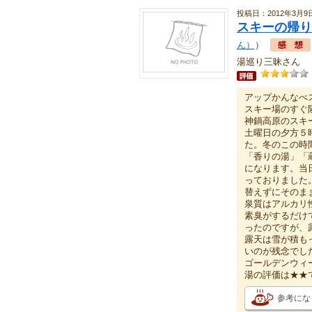
投稿日：2012年3月9
スキーの帰り
ん）
）
湯巡り三昧さん
アップかんなべ
スキー場のすぐ
神鍋高原のスキー
土曜日の夕方５
た。冬のこの時
「香りの湯」「
になります。当
っておりました
替えずにそのま
泉質はアルカリ
素臭がするだけ
ったのですが、
露天は雪が積も
いのが残念でし
ゴールデンウィ
湯の評価は★★
参考にな