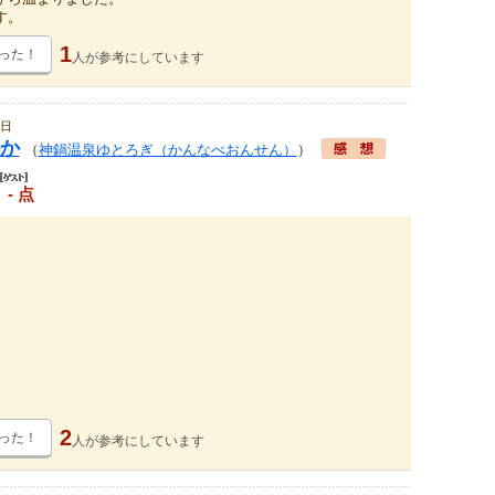
す。
1
った！
人が
参考にしています
7日
か
（
神鍋温泉ゆとろぎ（かんなべおんせん）
）
- 点
2
った！
人が
参考にしています