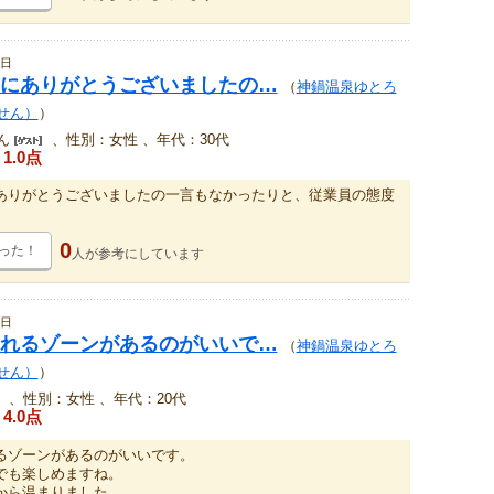
2日
にありがとうございましたの…
（
神鍋温泉ゆとろ
せん）
）
ん
、性別：女性 、年代：30代
1.0点
ありがとうございましたの一言もなかったりと、従業員の態度
。
0
った！
人が
参考にしています
4日
れるゾーンがあるのがいいで…
（
神鍋温泉ゆとろ
せん）
）
、性別：女性 、年代：20代
4.0点
るゾーンがあるのがいいです。
でも楽しめますね。
から温まりました。