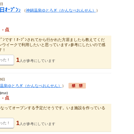
2日
日ｵｰﾌﾟﾝ♪
（
神鍋温泉ゆとろぎ（かんなべおんせん）
）
- 点
ﾌﾟﾝです！ｵｰﾌﾟﾝされてから行かれた方居ましたら教えてくだ
ンウイークで利用したいと思っています♪参考にしたいので感
す！
1
った！
人が
参考にしています
9日
温泉ゆとろぎ（かんなべおんせん）
）
- 点
くなってオープンする予定だそうです。いま施設を作っている
1
った！
人が
参考にしています