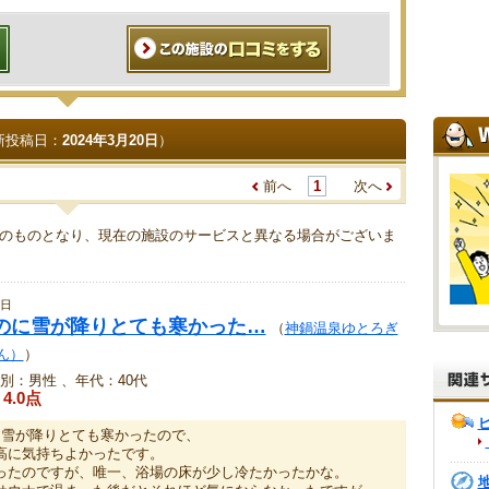
新投稿日：
2024年3月20日
）
前へ
1
次へ
のものとなり、現在の施設のサービスと異なる場合がございま
0日
のに雪が降りとても寒かった…
（
神鍋温泉ゆとろぎ
ん）
）
別：男性 、年代：40代
4.0点
に雪が降りとても寒かったので、
高に気持ちよかったです。
ったのですが、唯一、浴場の床が少し冷たかったかな。