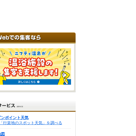
ピンポイント天気
「行楽地のスポット天気」を調べる
地図