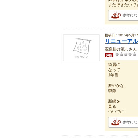
また行きたいで
参考にな
投稿日：2015年5月2
リニューアル
源泉掛け流しさん
綺麗に
なって
1年目
爽やかな
季節
新緑を
見る
ついでに
参考にな