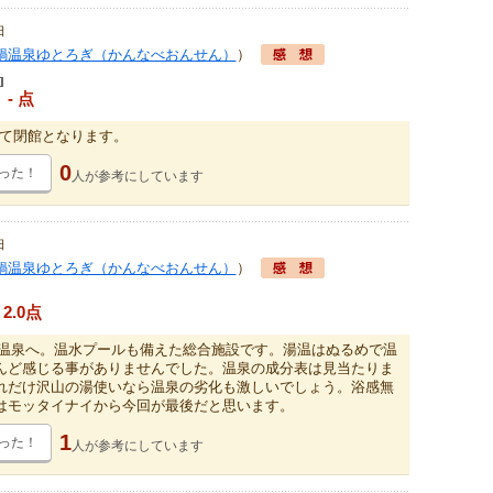
日
鍋温泉ゆとろぎ（かんなべおんせん）
）
- 点
をもって閉館となります。
0
った！
人が
参考にしています
日
鍋温泉ゆとろぎ（かんなべおんせん）
）
2.0点
ｻﾞ温泉へ。温水プールも備えた総合施設です。湯温はぬるめで温
んど感じる事がありませんでした。温泉の成分表は見当たりま
れだけ沢山の湯使いなら温泉の劣化も激しいでしょう。浴感無
はモッタイナイから今回が最後だと思います。
1
った！
人が
参考にしています