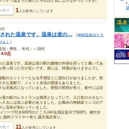
サウナで温まった後だとそれほど気にならなかったですが。
1
った！
人が
参考にしています
2日
された温泉です。温泉は道の…
（
神鍋温泉ゆとろ
せん）
）
性別：男性 、年代：～10代
4.0点
れた温泉です。温泉は道の駅の建物の外側を回ってと書いてあ
を突っ切った方が近いです。湯には、特徴がありませんでし
湯船のエントリーとなる手摺近くに湯出口がありましたが、乾
小さな湯船で、ジェット水流の寝湯もありました。
さな岩風呂になっていました。卵型の照明が有り、夜中には目
。
か道の駅のレストランは満席となっていて、入口前の小さなベ
へ入るには並ぶ必要がありました。お薦めの神鍋産リンゴのア
少し塩味が加わっていました。
ィソープ付き600円のところJAF会員証提示で500円。鍵付き
り,無料ドライヤー有り,露天風呂有り。
11
った！
人が
参考にしています