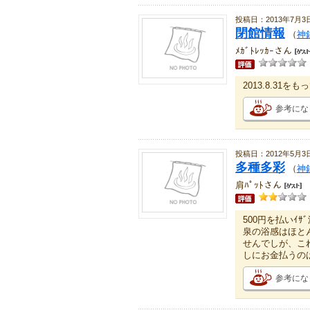
投稿日：2013年7月3
閉館情報
（
神
ﾒｶﾞﾄﾚｯｶｰさん
2013.8.31
参考にな
投稿日：2012年5月3
多種多彩
（
神
肩ﾊﾟｯﾄさん
500円を払いｲ
泉の浴感はほと
せんでしが、こ
しにお金払うの
参考にな