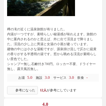
樽の滝の近くに温泉旅館が有りました。
内湯が一つですが、素晴らしい秘湯感が味わえます。旅館の
中に案内されるのかと思えば、外に出て渓流まで降りまし
た。渓流の少し上に男湯と女湯の小屋が建っています。
建物の中には小さな湯船ですが、源泉掛け流しで仄かに硫黄
の香りがする半透明の湯です。窓から眺める渓流が素晴らし
い景色でした。
シャンプー無し,石鹸付き700円。ロッカー不要、ドライヤー
無し、露天風呂無し。
5.0
3.0
3.0
-
お湯
施設
サービス
飲食
参考になった
12人
が参考にしています
4.0