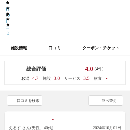
★
4
4
★
.
件
★
0
の
★
口
★
コ
ミ
施設情報
口コミ
クーポン・チケット
4.0
総合評価
(4件)
4.7
3.0
3.5
-
お湯
施設
サービス
飲食
口コミを検索
並べ替え
-
えるす さん(男性、40代)
2024年10月01日