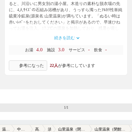
ると、川沿いに男女別の湯小屋。木造りの素朴な脱衣場の先
に、4人ｻｲｽﾞの石組み浴槽があり、うっすら濁ったｱﾙｶﾘ性単純
硫黄冷鉱泉(源泉名:山里温泉)が満ちています。「ぬるい時は
赤いﾚﾊﾞｰをたおしてください」と掲示があるので、早速ひね
ってお湯を注入。17.2℃の源泉を加熱しており、残暑が厳し
いので、あまりお湯を加えずに湯温38℃位にして、しばしま
続きを読む
ったり。口に含むと、ほんのり玉子臭。PH8.6で、少しとろみ
があり、かなり肌に優しい浴感です。窓の外には、間近に川
4.0
3.0
-
-
お湯
施設
サービス
飲食
のせせらぎ。貸切状態で、森林浴とかけ流しの湯を一緒に楽
しめました。
参考になった
22人
が参考にしています
1/1
温泉TOP
中国・四国
高知県
須崎
山里温泉（閉館しました）
山里温泉（閉館しました）の口コミ一覧