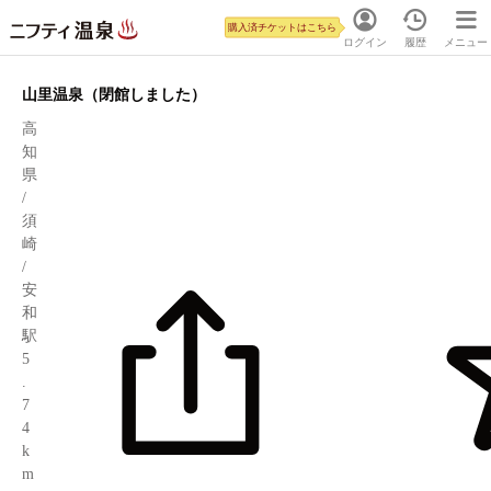
購入済チケットはこちら
ログイン
履歴
メニュー
山里温泉（閉館しました）
高
知
県
/
須
崎
/
安
和
駅
5
.
7
4
k
m