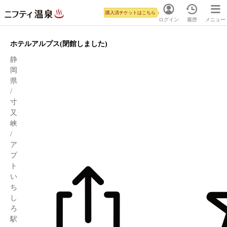
購入済チケットはこちら
ログイン
履歴
メニュー
ホテルアルプス(閉館しました)
静
岡
県
/
寸
又
峡
/
ア
プ
ト
い
ち
し
ろ
駅