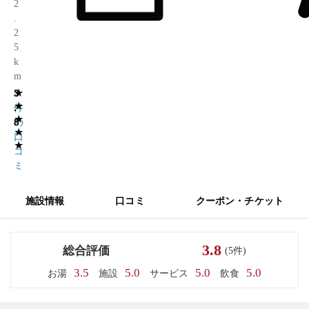
2
.
2
5
k
m
★
3
5
★
.
件
★
8
の
★
口
★
コ
ミ
施設情報
口コミ
クーポン・チケット
3.8
総合評価
(5件)
3.5
5.0
5.0
5.0
お湯
施設
サービス
飲食