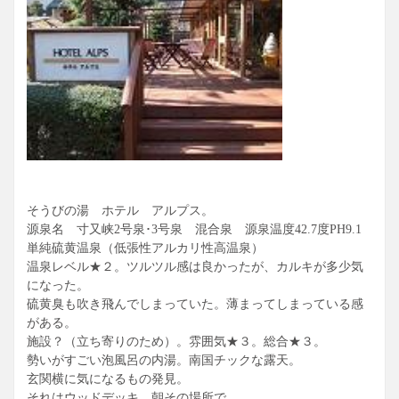
そうびの湯 ホテル アルプス。
源泉名 寸又峡2号泉･3号泉 混合泉 源泉温度42.7度PH9.1
単純硫黄温泉（低張性アルカリ性高温泉）
温泉レベル★２。ツルツル感は良かったが、カルキが多少気
になった。
硫黄臭も吹き飛んでしまっていた。薄まってしまっている感
がある。
施設？（立ち寄りのため）。雰囲気★３。総合★３。
勢いがすごい泡風呂の内湯。南国チックな露天。
玄関横に気になるもの発見。
それはウッドデッキ。朝その場所で、