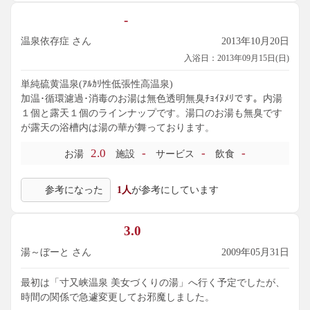
-
温泉依存症 さん
2013年10月20日
入浴日：2013年09月15日(日)
単純硫黄温泉(ｱﾙｶﾘ性低張性高温泉)
加温･循環濾過･消毒のお湯は無色透明無臭ﾁｮｲﾇﾒﾘです。内湯
１個と露天１個のラインナップです。湯口のお湯も無臭です
が露天の浴槽内は湯の華が舞っております。
2.0
-
-
-
お湯
施設
サービス
飲食
参考になった
1人
が参考にしています
3.0
湯～ぼーと さん
2009年05月31日
最初は「寸又峡温泉 美女づくりの湯」へ行く予定でしたが、
時間の関係で急遽変更してお邪魔しました。