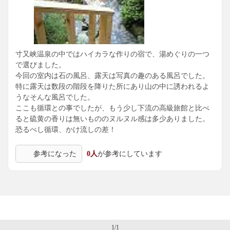
寸又峡温泉の中ではハイカラな作りの宿で、湯めぐりの一つ
で選びました。
今回の室内は石の風呂、露天は写真の趣のある風呂でした。
特に露天は数段の階段を降りた所にあり山の中に誘われるよ
うなそんな風呂でした。
ここも循環との事でしたが、もう少し下流の高級旅館と比べ
ると硫黄の香りは無いもののヌルヌル感は多少ありました。
恐るべし循環、かけ流しの差！
参考になった
0人
が参考にしています
1/1