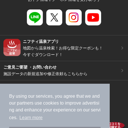
ニフティ温泉アプリ
地図から温泉検索！お得な限定クーポンも！
今すぐダウンロード！
ご意見ご要望 ・お問い合わせ
施設データの新規追加や修正依頼もこちらから
スマートフォン
/
PC
加盟店募集（資料請求）
広告出稿のご案内
By using our services, you agree that we and
利用規約
ライフスタイルMEMBERS+規約
our
partners
use cookies to improve advertisi
ng and enhance your experience on our servi
特定商取引法に基づく表記
ヘルプ
採用情報
ces.
Learn more
運営会社
個人情報保護ポリシー
口コミを
投稿する