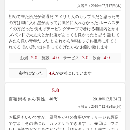
入浴日：2019年07月17日(水)
初めて来た所だが普通だ アメリカ人のカップルだと思った男
の方は脚に入れ墨があってお風呂に入れなかった ホームステ
イの方だった 例えばテーピングテープで巻ける範囲内とかキ
ズバンドで大丈夫とか配慮があっても良かったと思う 話して
みたら良い青年だったよ あれから8年経っても相馬に来てく
れてる 良い思い出を作ってあげたいな お願い致します
5.0
4.0
3.0
4.0
お湯
施設
サービス
飲食
参考になった
4人
が参考にしています
5.0
百瀬 崇裕 さん(男性、40代)
2018年12月24日
入浴日：2018年12月24日(月)
お風呂もいいですが、風呂あがりの食事やマッサージも最高
ですよ！その他にも、カラオケもできますし、先日は、ウク
レレ漫談でおなじみのピン芸人『ぴろき』さんも来て下さい