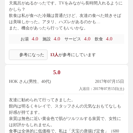
天風呂がぬるかったです。TVをみながら長時間入れるように
かしら？
飲食は私が食べた冷麺は普通だけど、友達の食べた焼きそば
は美味しかった。アタリ、ハズレがあるのかも…
また、機会があったら行ってもいいかな。
4.0
4.0
4.0
4.0
お湯
施設
サービス
飲食
参考になった
13人
が参考にしています
5.0
HOK さん(男性、40代)
2017年07月15日
入浴日：2017年07月15日(土)
友達に勧められて行ってきました。
館内は明るくキレイで、スタッフさんの元気なおもてなしも
好感が持てます。
泉質は無色に近い黄金色で肌がツルツルする泉質で、女性に
は好評かもしれません。
食事は全体的に低価格で、私は「天宝の唐揚げ定食」（680