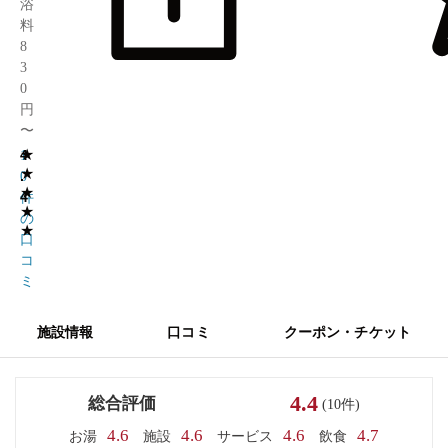
浴
料
8
3
0
円
〜
★
4
1
★
.
0
★
4
件
★
の
★
口
コ
ミ
施設情報
口コミ
クーポン・チケット
4.4
総合評価
(10件)
4.6
4.6
4.6
4.7
お湯
施設
サービス
飲食