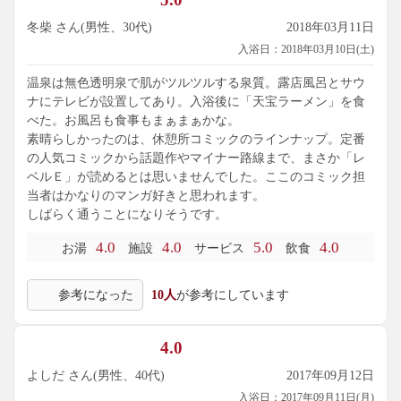
冬柴 さん(男性、30代)
2018年03月11日
入浴日：2018年03月10日(土)
温泉は無色透明泉で肌がツルツルする泉質。露店風呂とサウ
ナにテレビが設置してあり。入浴後に「天宝ラーメン」を食
べた。お風呂も食事もまぁまぁかな。
素晴らしかったのは、休憩所コミックのラインナップ。定番
の人気コミックから話題作やマイナー路線まで、まさか「レ
ベルＥ」が読めるとは思いませんでした。ここのコミック担
当者はかなりのマンガ好きと思われます。
しばらく通うことになりそうです。
4.0
4.0
5.0
4.0
お湯
施設
サービス
飲食
参考になった
10人
が参考にしています
4.0
よしだ さん(男性、40代)
2017年09月12日
入浴日：2017年09月11日(月)