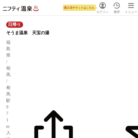
購入済チケットはこちら
ログイン
履歴
メニュー
日帰り
そうま温泉 天宝の湯
福
島
県
/
相
馬
/
相
馬
駅
9
7
1
m
入