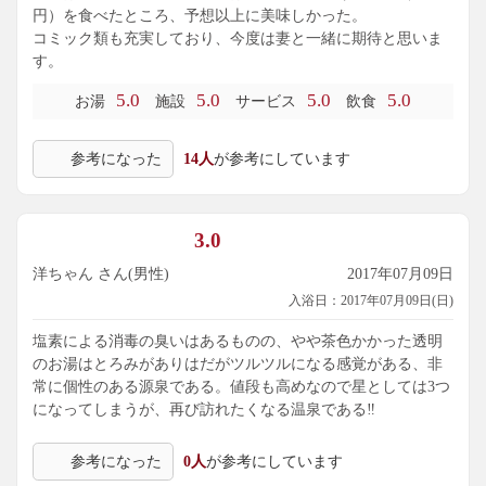
円）を食べたところ、予想以上に美味しかった。
コミック類も充実しており、今度は妻と一緒に期待と思いま
す。
5.0
5.0
5.0
5.0
お湯
施設
サービス
飲食
参考になった
14人
が参考にしています
3.0
洋ちゃん さん(男性)
2017年07月09日
入浴日：2017年07月09日(日)
塩素による消毒の臭いはあるものの、やや茶色かかった透明
のお湯はとろみがありはだがツルツルになる感覚がある、非
常に個性のある源泉である。値段も高めなので星としては3つ
になってしまうが、再び訪れたくなる温泉である‼️
参考になった
0人
が参考にしています