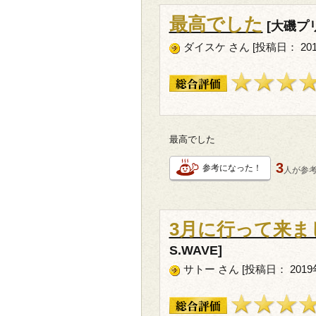
最高でした
[大磯プリ
ダイスケ さん [投稿日： 2019
最高でした
3
参考になった！
人が
参
3月に行って来ま
S.WAVE]
サトー さん [投稿日： 2019年