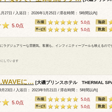
1月27日 / 入浴日： 2026年1月25日 / 滞在時間： 5時間以内]
5.0点
5.0点
5.0点
にラグジュアリーな雰囲気。客層も。インフィニティープールも映えるので
考にしています
S.WAVEに…
[大磯プリンスホテル THERMAL SPA 
年9月23日 / 入浴日： 2023年9月21日 / 滞在時間： 5時間以内]
5.0点
5.0点
5.0点