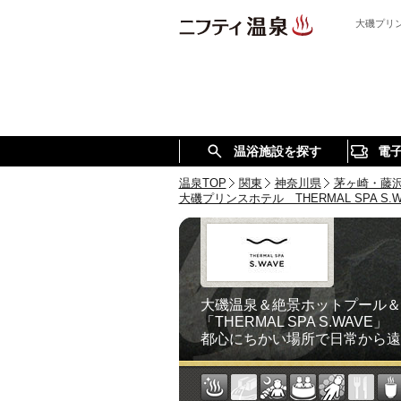
大磯プリン
温浴施設を探す
電
温泉TOP
関東
神奈川県
茅ヶ崎・藤
大磯プリンスホテル THERMAL SPA S
大磯温泉＆絶景ホットプール＆
「THERMAL SPA S.WAVE」
都心にちかい場所で日常から遠