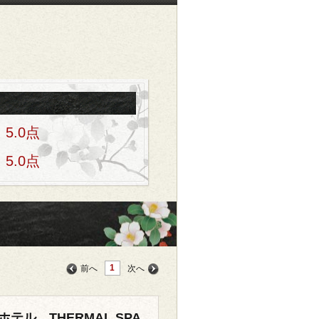
5.0点
5.0点
1
前へ
次へ
テル THERMAL SPA