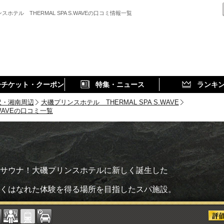
スホテル THERMAL SPA S.WAVEの口コミ情報一覧
子チケット・クーポン
特集・ニュース
ランキ
沢・湘南周辺
大磯プリンスホテル THERMAL SPA S.WAVE
.WAVEの口コミ一覧
サウナ！大磯プリンスホテルに新しく誕生した
くはなれた体験を得る場所を目指したスパ施設。