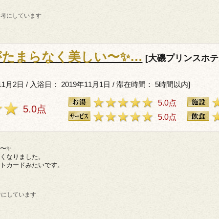
参考にしています
がたまらなく美しい〜✨…
[大磯プリンスホテル
11月2日 / 入浴日： 2019年11月1日 / 滞在時間： 5時間以内]
5.0点
5.0点
5.0点
〜✨
くなりました。
トカードみたいです。
考にしています