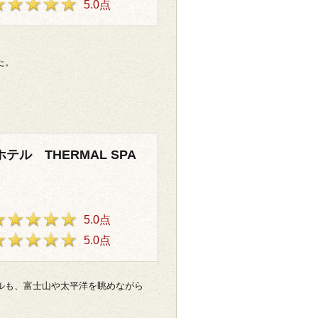
5.0点
た。
テル THERMAL SPA
5.0点
5.0点
ルも、富士山や太平洋を眺めながら