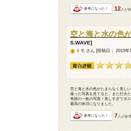
12
参考になった！
人が
空と海と水の色
S.WAVE]
トモ さん [投稿日： 2019年
空と海と水の色がたまらなく美しい
撮った写真を見てると、また行きた
奇跡の一枚の写真！美しすぎてポス
最高の休日になりました。
7
参考になった！
人が
参