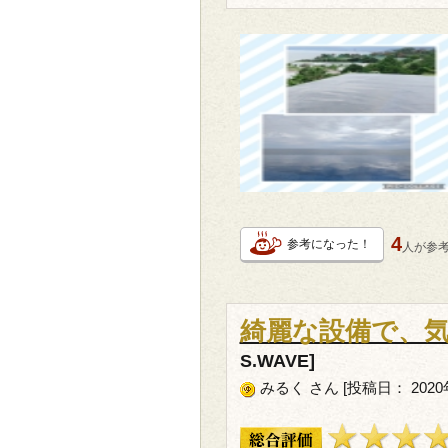
4
参考になった！
人が
参
綺麗な設備で、
S.WAVE]
みるく さん [投稿日： 2020