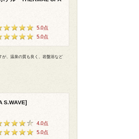
5.0点
5.0点
すが、温泉の質も良く、岩盤浴など
S.WAVE]
4.0点
5.0点