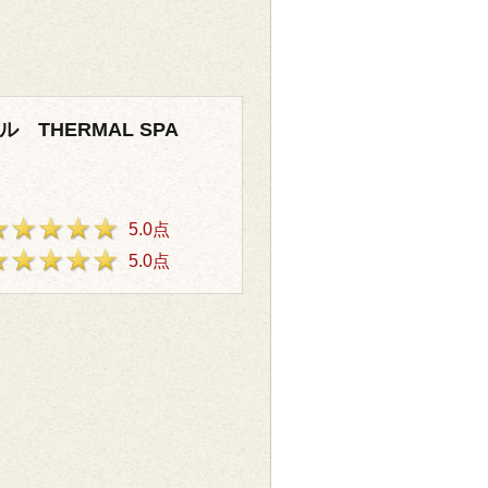
 THERMAL SPA
5.0点
5.0点