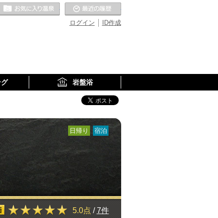
お気に入りの温泉
最近の履歴
ログイン
ID作成
ング
岩盤浴
日帰り
宿泊
5.0点
/
7件