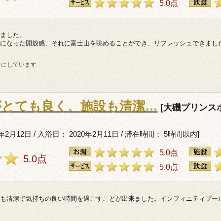
5.0点
ました。
になった開放感、それに富士山を眺めることができ、リフレッシュできまし
考にしています
がとても良く、施設も清潔…
[大磯プリンスホ
年2月12日 / 入浴日： 2020年2月11日 / 滞在時間： 5時間以内]
5.0点
5.0点
5.0点
も清潔で気持ちの良い時間を過ごすことが出来ました。インフィニティプー