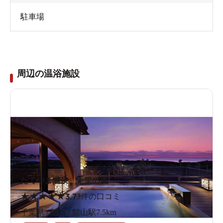
駐車場
周辺の温浴施設
たてやま温泉 千里の風
★
★
★
★
★
3.7
3件の口コミ
千葉県 / 館山 / 館山駅7.5km