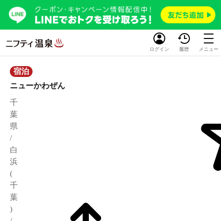
ログイン
履歴
メニュー
宿泊
ニューかわぜん
千
葉
県
/
白
浜
(
千
葉
)
/