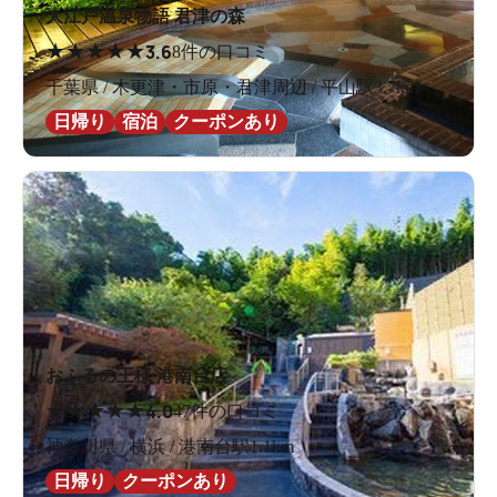
大江戸温泉物語 君津の森
★
★
★
★
★
3.6
8件の口コミ
千葉県 / 木更津・市原・君津周辺 / 平山駅3.7km
日帰り
宿泊
クーポンあり
おふろの王様 港南台店
★
★
★
★
★
4.0
47件の口コミ
神奈川県 / 横浜 / 港南台駅1.1km
日帰り
クーポンあり