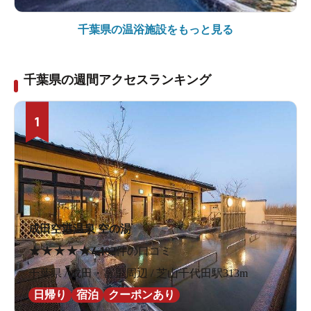
千葉県の
温浴施設をもっと見る
千葉県の週間アクセスランキング
1
成田空港温泉 空の湯
★
★
★
★
★
4.1
82件の口コミ
千葉県 / 成田・富里周辺 / 芝山千代田駅313m
日帰り
宿泊
クーポンあり