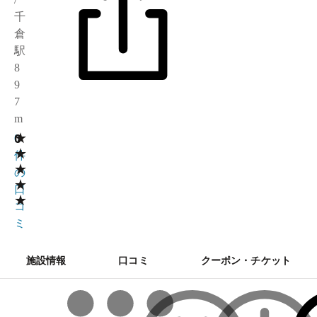
千
倉
駅
8
9
7
m
★
0
0
★
件
★
の
★
口
★
コ
ミ
施設情報
口コミ
クーポン・チケット