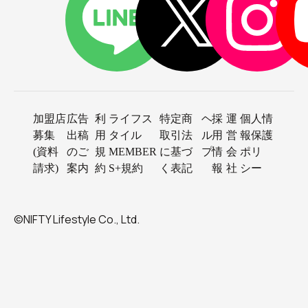
加盟店
広告
利
ライフス
特定商
ヘ
採
運
個人情
募集
出稿
用
タイル
取引法
ル
用
営
報保護
(資料
のご
規
MEMBER
に基づ
プ
情
会
ポリ
請求)
案内
約
S+規約
く表記
報
社
シー
©NIFTY Lifestyle Co., Ltd.