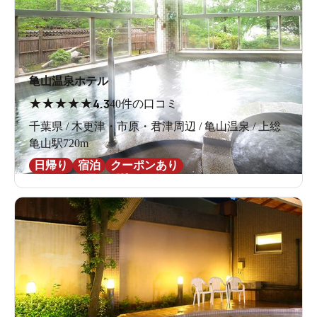
亀山温泉ホテル
★
★
★
★
★
4.3
40件の口コミ
千葉県 / 木更津・市原・君津周辺 / 亀山温泉 / 上総
亀山駅720m
日帰り
宿泊
クーポンあり