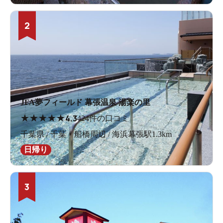
2
JFA夢フィールド 幕張温泉 湯楽の里
★
★
★
★
★
4.3
424件の口コミ
千葉県 / 千葉・船橋周辺 / 海浜幕張駅1.3km
日帰り
3