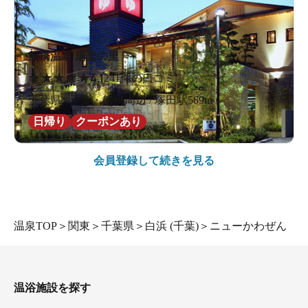
船橋温泉 湯楽の里
★
★
★
★
★
4.1
241件の口コミ
千葉県 / 千葉・船橋周辺 / 塚田駅569m
日帰り
クーポンあり
会員登録して続きを見る
温泉TOP
＞
関東
＞
千葉県
＞
白浜 (千葉)
＞
ニューかわぜん
温浴施設を探す