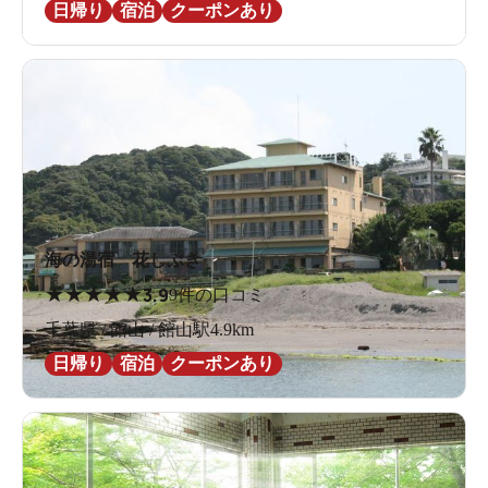
日帰り
宿泊
クーポンあり
海の湯宿 花しぶき
★
★
★
★
★
3.9
9件の口コミ
千葉県 / 館山 / 館山駅4.9km
日帰り
宿泊
クーポンあり