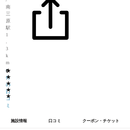
南
三
原
駅
1
.
3
k
m
★
0
0
★
件
★
の
★
口
★
コ
ミ
施設情報
口コミ
クーポン・チケット