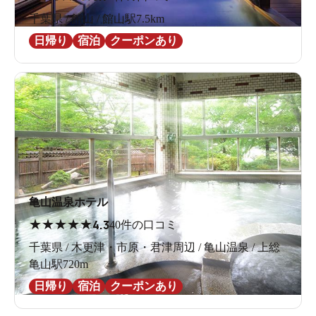
千葉県 / 館山 / 館山駅7.5km
日帰り
宿泊
クーポンあり
亀山温泉ホテル
★
★
★
★
★
4.3
40件の口コミ
千葉県 / 木更津・市原・君津周辺 / 亀山温泉 / 上総
亀山駅720m
日帰り
宿泊
クーポンあり