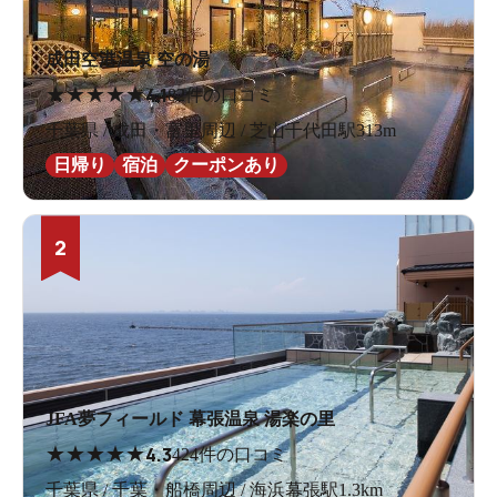
成田空港温泉 空の湯
★
★
★
★
★
4.1
82件の口コミ
千葉県 / 成田・富里周辺 / 芝山千代田駅313m
日帰り
宿泊
クーポンあり
2
JFA夢フィールド 幕張温泉 湯楽の里
★
★
★
★
★
4.3
424件の口コミ
千葉県 / 千葉・船橋周辺 / 海浜幕張駅1.3km