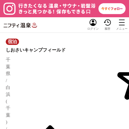
ログイン
履歴
メニュー
宿泊
しおさいキャンプフィールド
千
葉
県
/
白
浜
(
千
葉
)
/