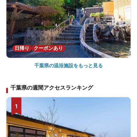
おふろの王様 港南台店
★
★
★
★
★
4.0
47件の口コミ
神奈川県 / 横浜 / 港南台駅1.1km
日帰り
クーポンあり
千葉県の
温浴施設をもっと見る
千葉県の週間アクセスランキング
1