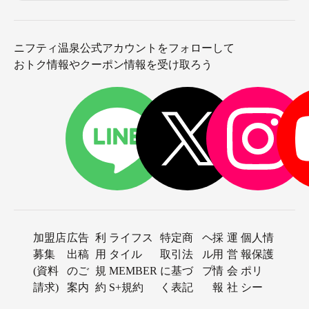
ニフティ温泉公式アカウントをフォローして
おトク情報やクーポン情報を受け取ろう
加盟店
広告
利
ライフス
特定商
ヘ
採
運
個人情
募集
出稿
用
タイル
取引法
ル
用
営
報保護
(資料
のご
規
MEMBER
に基づ
プ
情
会
ポリ
請求)
案内
約
S+規約
く表記
報
社
シー