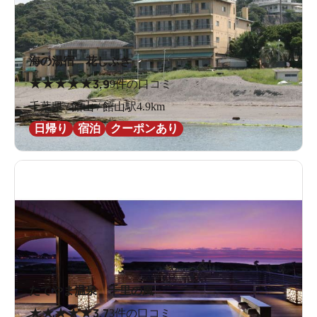
海の湯宿 花しぶき
★
★
★
★
★
3.9
9件の口コミ
千葉県 / 館山 / 館山駅4.9km
日帰り
宿泊
クーポンあり
たてやま温泉 千里の風
★
★
★
★
★
3.7
3件の口コミ