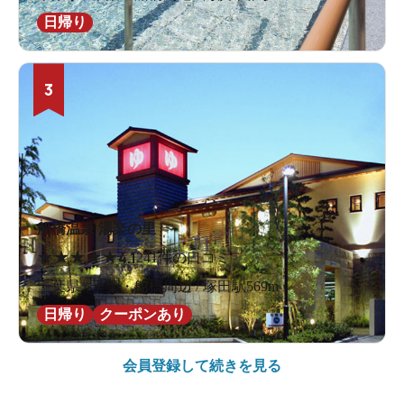
日帰り
3
船橋温泉 湯楽の里
★
★
★
★
★
4.1
241件の口コミ
千葉県 / 千葉・船橋周辺 / 塚田駅569m
日帰り
クーポンあり
会員登録して続きを見る