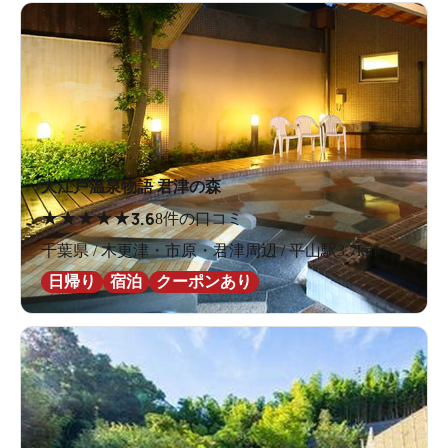
大江戸温泉物語 君津の森
★
★
★
★
★
3.6
8件の口コミ
千葉県 / 木更津・市原・君津周辺 / 平山駅3.7km
日帰り
宿泊
クーポンあり