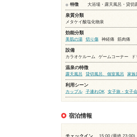
特徴
大浴場・露天風呂・貸切
泉質分類
メタケイ酸塩化物泉
効能分類
美肌の湯
切り傷
神経痛
筋肉痛
設備
カラオケルーム
ゲームコーナー
ド
温泉の特徴
露天風呂
貸切風呂、個室風呂
家族
利用シーン
カップル
子連れOK
女子旅・女子
宿泊情報
15:00 (最終 23:00)
チェックイン