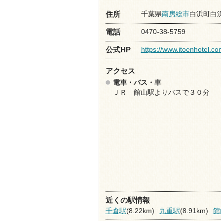
千葉県
南房総市
白浜町白浜2
住所
0470-38-5759
電話
https://www.itoenhotel.c
公式HP
アクセス
電車・バス・車
ＪＲ 館山駅よりバスで３０分
近くの駅情報
千倉駅
(8.22km)
九重駅
(8.91km)
館