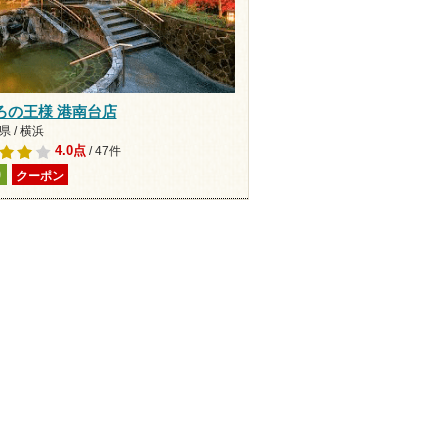
ろの王様 港南台店
 / 横浜
4.0点
/ 47件
り
クーポン