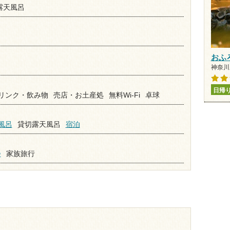
露天風呂
おふ
神奈川県
日帰
リンク・飲み物
売店・お土産処
無料Wi-Fi
卓球
風呂
貸切露天風呂
宿泊
会
家族旅行