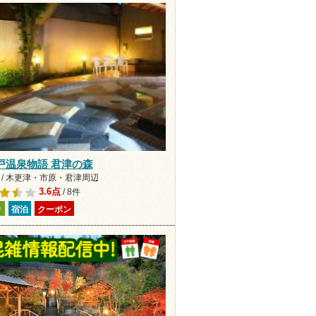
戸温泉物語 君津の森
 / 木更津・市原・君津周辺
3.6点
/ 8件
り
宿泊
クーポン