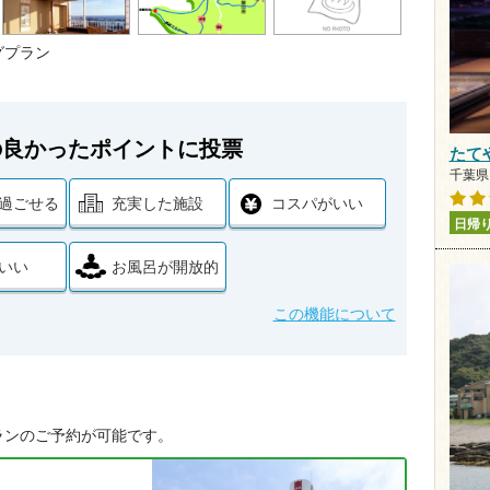
グプラン
の良かったポイントに投票
たて
千葉県 
過ごせる
充実した施設
コスパがいい
日帰
いい
お風呂が開放的
この機能について
ランのご予約が可能です。