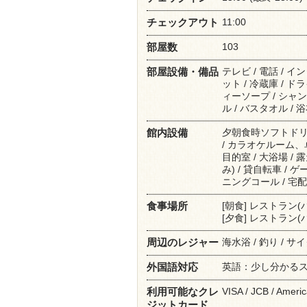
11:00
チェックアウト
103
部屋数
テレビ / 電話 / 
部屋設備・備品
ット / 冷蔵庫 / ド
ィーソープ / シャンプ
ル / バスタオル / 
夕朝食時ソフトドリ
館内設備
/ カラオケルーム、
目的室 / 大浴場 / 
み) / 貸自転車 / 
ニングコール / 宅配
[朝食] レストラン(
食事場所
[夕食] レストラン(
海水浴 / 釣り / サ
周辺のレジャー
英語：少し分かる
外国語対応
VISA / JCB / Ameri
利用可能なクレ
ジットカード