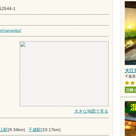
544-1
om/nangoku/
大江
千葉県
日帰
大きな地図で見る
山駅
(9.34km)
千歳駅
(10.17km)