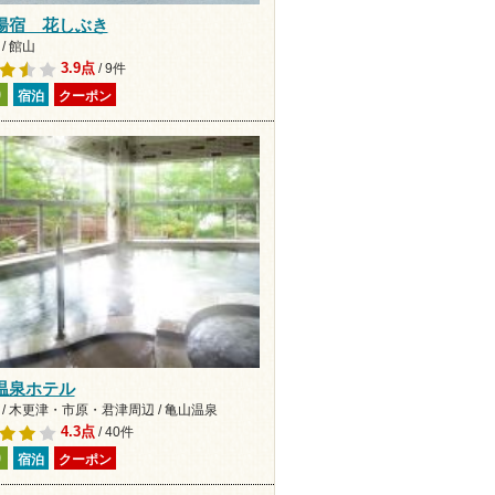
湯宿 花しぶき
/ 館山
3.9点
/ 9件
り
宿泊
クーポン
温泉ホテル
 / 木更津・市原・君津周辺 / 亀山温泉
4.3点
/ 40件
り
宿泊
クーポン