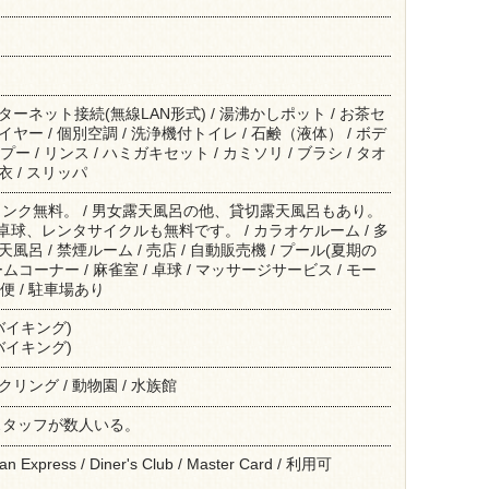
インターネット接続(無線LAN形式) / 湯沸かしポット / お茶セ
ライヤー / 個別空調 / 洗浄機付トイレ / 石鹸（液体） / ボデ
ー / リンス / ハミガキセット / カミソリ / ブラシ / タオ
浴衣 / スリッパ
ンク無料。 / 男女露天風呂の他、貸切露天風呂もあり。
卓球、レンタサイクルも無料です。 / カラオケルーム / 多
露天風呂 / 禁煙ルーム / 売店 / 自動販売機 / プール(夏期の
ゲームコーナー / 麻雀室 / 卓球 / マッサージサービス / モー
便 / 駐車場あり
バイキング)
バイキング)
イクリング / 動物園 / 水族館
スタッフが数人いる。
can Express / Diner's Club / Master Card / 利用可