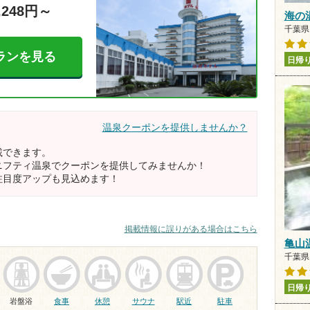
,248円～
海の
千葉県 
ランを見る
日帰
温泉クーポンを提供しませんか？
載できます。
ニフティ温泉でクーポンを提供してみませんか！
注目度アップも見込めます！
掲載情報に誤りがある場合はこちら
亀山
千葉県
日帰
岩盤浴
食事
休憩
サウナ
駅近
駐車