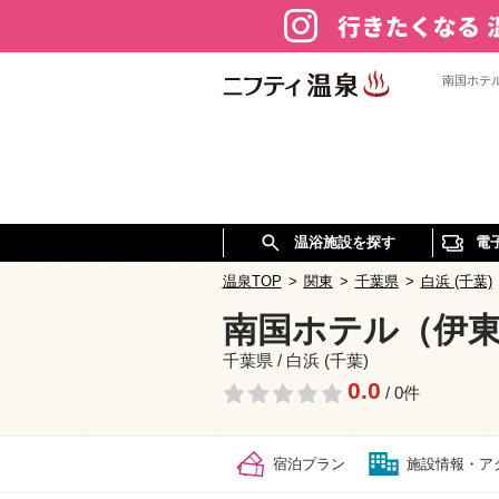
南国ホテ
温浴施設を探す
電
温泉TOP
>
関東
>
千葉県
>
白浜 (千葉)
南国ホテル（伊
千葉県 / 白浜 (千葉)
0.0
/ 0件
宿泊プラン
施設情報・ア