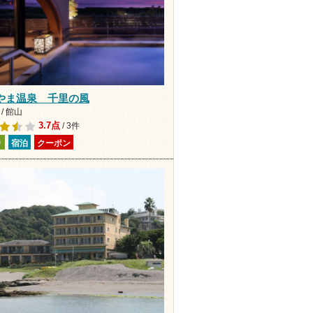
やま温泉 千里の風
/ 館山
3.7点
/ 3件
り
宿泊
クーポン