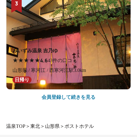
3
みいずみ温泉 吉乃ゆ
★
★
★
★
★
4.6
43件の口コミ
山形県 / 寒河江 / 西寒河江駅3.0km
日帰り
会員登録して続きを見る
温泉TOP
＞
東北
＞
山形県
＞
ポストホテル