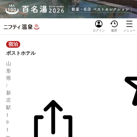
ログイン
履歴
メニュー
宿泊
ポストホテル
山
形
県
/
新
庄
駅
1
9
1
m