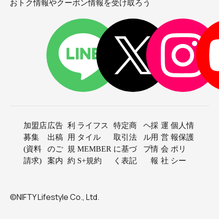
おトク情報やクーポン情報を受け取ろう
加盟店
広告
利
ライフス
特定商
ヘ
採
運
個人情
募集
出稿
用
タイル
取引法
ル
用
営
報保護
(資料
のご
規
MEMBER
に基づ
プ
情
会
ポリ
請求)
案内
約
S+規約
く表記
報
社
シー
©NIFTY Lifestyle Co., Ltd.