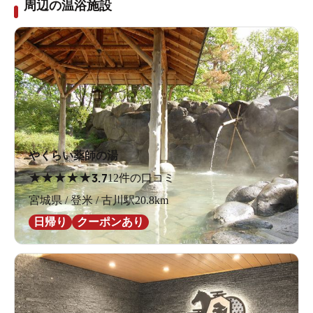
周辺の温浴施設
やくらい薬師の湯
★
★
★
★
★
3.7
12件の口コミ
宮城県 / 登米 / 古川駅20.8km
日帰り
クーポンあり