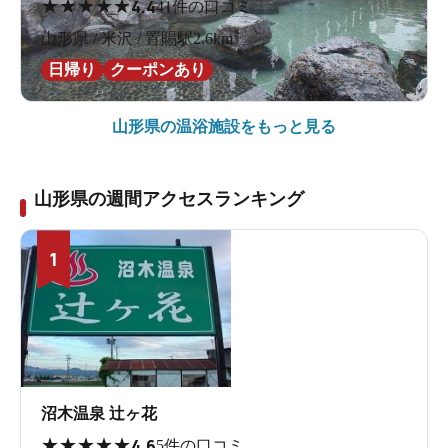
★
★
★
★
★
4.4
41件の口コミ
山形県 / 米沢 / 置賜駅2.6km
日帰り
クーポンあり
山形県の
温浴施設をもっと見る
山形県の週間アクセスランキング
1
沼木温泉 辻ヶ花
★
★
★
★
★
4.6
5件の口コミ