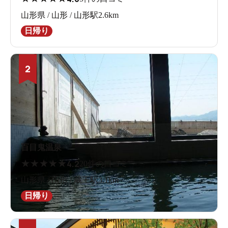
山形県 / 山形 / 山形駅2.6km
日帰り
2
百目鬼温泉
★
★
★
★
★
4.2
20件の口コミ
山形県 / 山形 / 蔵王駅3.1km
日帰り