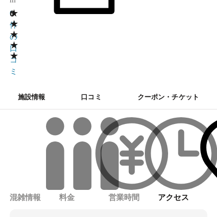
★
0
0
★
件
★
の
★
口
★
コ
ミ
施設情報
口コミ
クーポン・チケット
混雑情報
料金
営業時間
アクセス