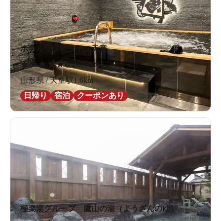
ホテルリブマックス天童
★
★
★
★
★
0.0
0件の口コミ
山形県 / 天童駅1.6km
日帰り
宿泊
クーポンあり
極楽湯グループ 鷹山の湯（ようざんのゆ）