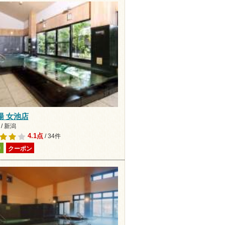
湯 女池店
/ 新潟
4.1点
/ 34件
り
クーポン