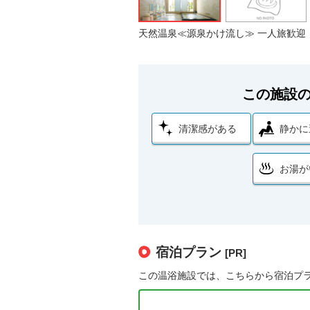
天然温泉≪源泉かけ流し≫ 一人旅歓迎
この施設
清潔感がある
静かに
お湯が
宿泊プラン
[PR]
この温浴施設では、こちらから宿泊プ