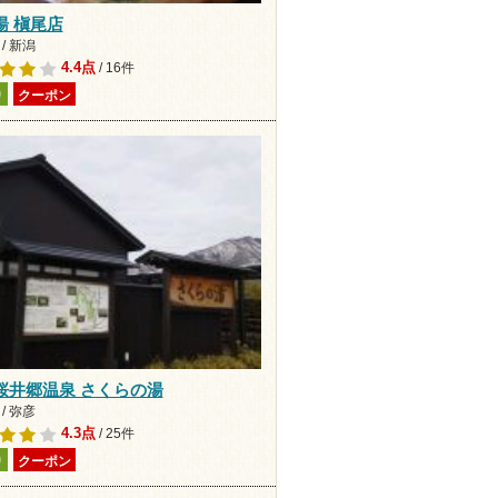
湯 槇尾店
/ 新潟
4.4点
/ 16件
り
クーポン
桜井郷温泉 さくらの湯
/ 弥彦
4.3点
/ 25件
り
クーポン