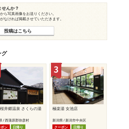
ませんか？
から写真画像をお送りください。
がなければ掲載させていただきます。
投稿はこちら
ング
桜井郷温泉 さくらの湯
極楽湯 女池店
県 / 西蒲原郡弥彦村
新潟県 / 新潟市中央区
ーポン
日帰り
クーポン
日帰り