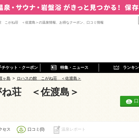
館 こがね荘 ＜佐渡島＞の温泉情報、お得なクーポン、口コミ情報
子チケット・クーポン
特集・ニュース
ランキン
渡ヶ島
>
ロハスの館 こがね荘 ＜佐渡島＞
がね荘 ＜佐渡島＞
口
クセス
口コミ(0)
温泉レポート