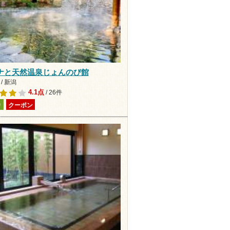
ナと天然温泉じょんのび館
/ 新潟
4.1点
/ 26件
り
クーポン