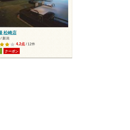
湯 松崎店
/ 新潟
4.2点
/ 12件
り
クーポン