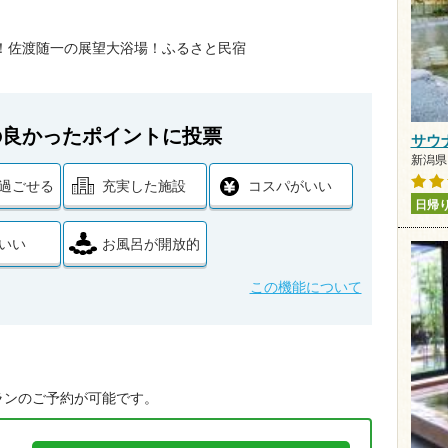
！佐渡随一の展望大浴場！ふるさと民宿
の良かったポイントに投票
サウ
新潟県 
過ごせる
充実した施設
コスパがいい
日帰
いい
お風呂が開放的
この機能について
ランのご予約が可能です。