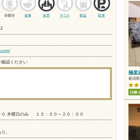
岩盤浴
食事
休憩
サウナ
駅近
駐車
2
.com/
ご確認ください
極楽
新潟県 
日帰
 木曜日のみ １３：００～２０：００
あり。