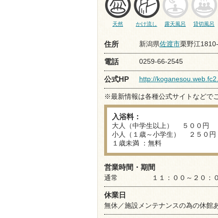
天然
かけ流し
露天風呂
貸切風呂
新潟県
佐渡市
栗野江1810-
住所
0259-66-2545
電話
http://koganesou.web.fc2
公式HP
※最新情報は各種公式サイトなどで
入浴料：
大人（中学生以上） ５００円
小人（１歳～小学生） ２５０円
１歳未満 ：無料
営業時間・期間
通常 １１：００～２０：００
休業日
無休／施設メンテナンスの為の休館