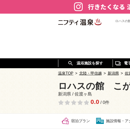
ロハスの
温浴施設を探す
電
温泉TOP
>
北陸・甲信越
>
新潟県
>
佐
ロハスの館 こ
新潟県 / 佐渡ヶ島
0.0
/ 0件
宿泊プラン
施設情報・ア