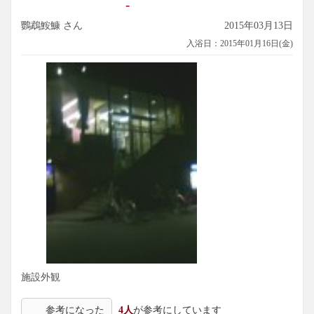
-
鸚鵡鮟鱇 さん
2015年03月13日
入浴日：2015年01月16日(金)
施設外観
参考になった
4人
が参考にしています