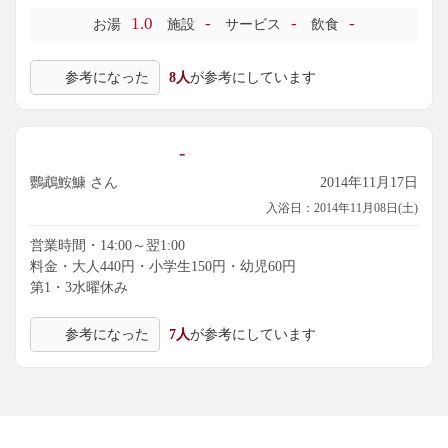
消毒臭がもう少し抑えられてくれれば言うことなしですね。
1.0
-
-
-
お湯
施設
サービス
飲食
ビル型にしては圧迫感もありませんし、いい感じではありま
した。近所のお風呂としてどうでしょう。
参考になった
8人
が参考にしています
-
鸚鵡鮟鱇 さん
2014年11月17日
入浴日：2014年11月08日(土)
営業時間・14:00～翌1:00
料金・大人440円・小学生150円・幼児60円
第1・3水曜休み
参考になった
7人
が参考にしています