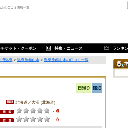
山水の口コミ情報一覧
子チケット・クーポン
特集・ニュース
ランキ
大沼温泉
>
温泉旅館山水
>
温泉旅館山水の口コミ一覧
北海道／大沼 (北海道)
- 点
- 点