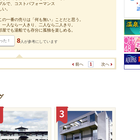
ブルで、コストパフォーマンス
しい。
この一番の売りは「何も無い」ことだと思う。
。一人なら一人きり、二人なら二人きり。
部屋でも湯船でも存分に孤独を楽しめる。
8
った！
人が
参考にしています
前へ
1
次へ
グ