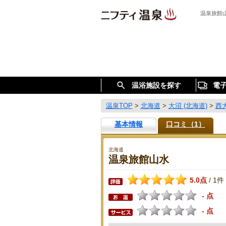
温泉旅館
温浴施設を探す
電
温泉TOP
>
北海道
>
大沼 (北海道)
>
西
基本情報
口コミ（1）
北海道
温泉旅館山水
5.0点
1件
/
- 点
- 点