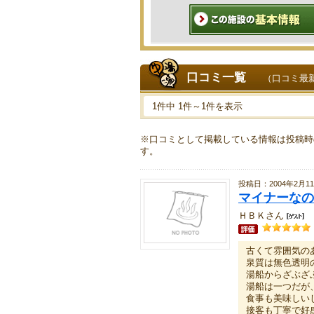
口コミ一覧
（口コミ最
1件中 1件～1件を表示
※口コミとして掲載している情報は投稿時
す。
投稿日：2004年2月1
マイナーなの
ＨＢＫさん
古くて雰囲気の
泉質は無色透明
湯船からざぶざ
湯船は一つだが
食事も美味しい
接客も丁寧で好