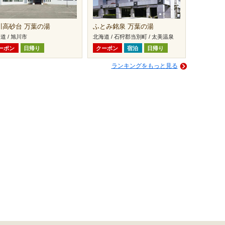
川高砂台 万葉の湯
ふとみ銘泉 万葉の湯
道 / 旭川市
北海道 / 石狩郡当別町 / 太美温泉
ーポン
日帰り
クーポン
宿泊
日帰り
ランキングをもっと見る