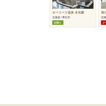
オベリベリ温泉 水光園
旭
北海道 / 帯広市
北海
日帰り
ク