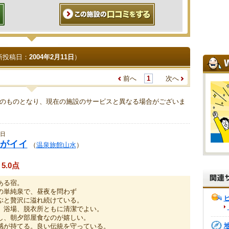
新投稿日：
2004年2月11日
）
前へ
1
次へ
のものとなり、現在の施設のサービスと異なる場合がございま
1日
がイイ
（
温泉旅館山水
）
5.0点
ある宿。
の単純泉で、昼夜を問わず
ぶと贅沢に溢れ続けている。
、浴場、脱衣所ともに清潔でよい。
し、朝夕部屋食なのが嬉しい。
感が持てる。良い伝統を守っている。