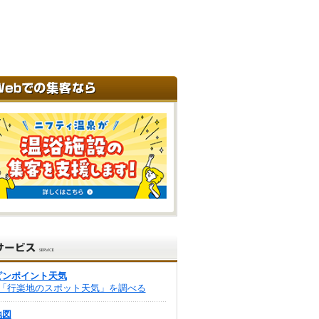
ピンポイント天気
「行楽地のスポット天気」を調べる
地図