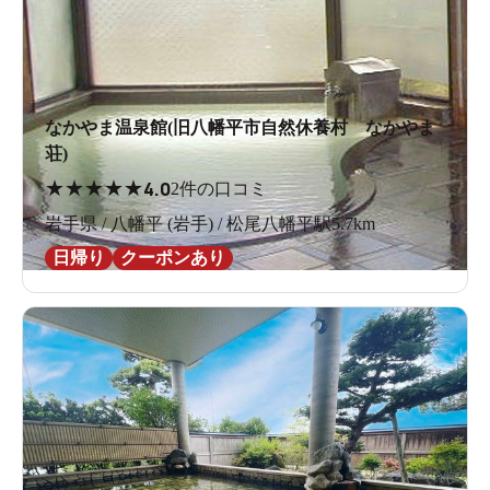
なかやま温泉館(旧八幡平市自然休養村 なかやま
荘)
★
★
★
★
★
4.0
2件の口コミ
岩手県 / 八幡平 (岩手) / 松尾八幡平駅5.7km
日帰り
クーポンあり