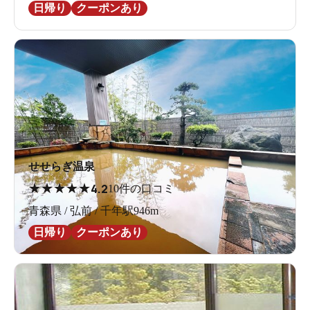
日帰り
クーポンあり
せせらぎ温泉
★
★
★
★
★
4.2
10件の口コミ
青森県 / 弘前 / 千年駅946m
日帰り
クーポンあり