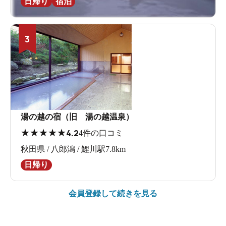
日帰り
宿泊
3
湯の越の宿（旧 湯の越温泉）
★
★
★
★
★
4.2
4件の口コミ
秋田県 / 八郎潟 / 鯉川駅7.8km
日帰り
会員登録して続きを見る