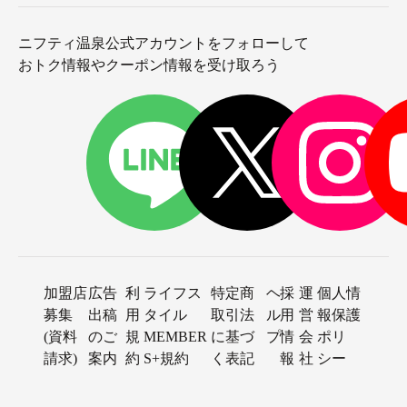
ニフティ温泉公式アカウントをフォローして
おトク情報やクーポン情報を受け取ろう
加盟店
広告
利
ライフス
特定商
ヘ
採
運
個人情
募集
出稿
用
タイル
取引法
ル
用
営
報保護
(資料
のご
規
MEMBER
に基づ
プ
情
会
ポリ
請求)
案内
約
S+規約
く表記
報
社
シー