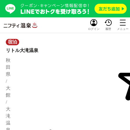
ログイン
履歴
メニュー
宿泊
リトル大滝温泉
秋
田
県
/
大
館
/
大
滝
温
泉