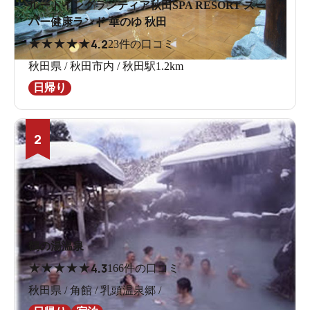
ルートイングランティア秋田SPA RESORT スー
パー健康ランド 華のゆ 秋田
★
★
★
★
★
4.2
23件の口コミ
秋田県 / 秋田市内 / 秋田駅1.2km
日帰り
2
鶴の湯温泉
★
★
★
★
★
4.3
166件の口コミ
秋田県 / 角館 / 乳頭温泉郷 /