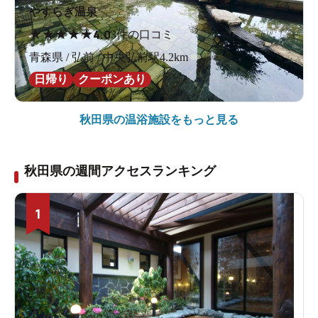
やすらぎ温泉
★
★
★
★
★
4.0
3件の口コミ
青森県 / 弘前 / 中央弘前駅4.2km
日帰り
クーポンあり
秋田県の
温浴施設をもっと見る
秋田県の週間アクセスランキング
1