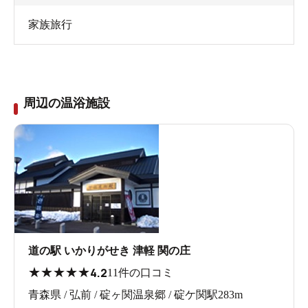
家族旅行
周辺の温浴施設
道の駅 いかりがせき 津軽 関の庄
★
★
★
★
★
4.2
11件の口コミ
青森県 / 弘前 / 碇ヶ関温泉郷 / 碇ケ関駅283m