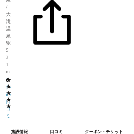
/
大
滝
温
泉
駅
5
3
1
m
★
0
0
★
件
★
の
★
口
★
コ
ミ
施設情報
口コミ
クーポン・チケット