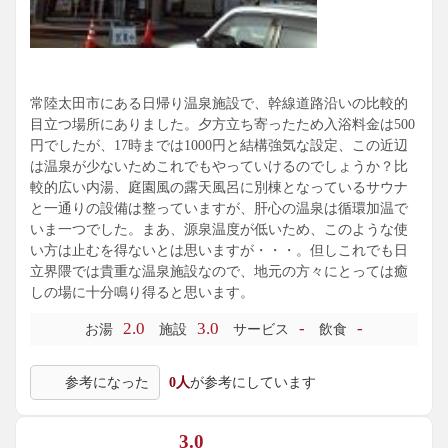
常陸太田市にある日帰り温泉施設で、幹線道路沿いの比較的
目立つ場所にありました。夕方立ち寄ったため入浴料金は500
円でしたが、17時までは1000円と結構強気な設定、この近辺
は温泉が少ないためこれでもやっていけるのでしょうか？比
較的広い内湯、庭園風の露天風呂に別棟となっているサウナ
と一通りの設備は整っていますが、肝心の温泉は循環加温で
いま一つでした。まあ、源泉温度が低いため、このような使
い方は止むを得ないとは思いますが・・・。但しこれでも日
立界隈では貴重な温泉施設なので、地元の方々にとっては癒
しの場に十分鳴り得ると思います。
2.0
3.0
-
-
お湯
施設
サービス
飲食
参考になった
0人
が参考にしています
3.0