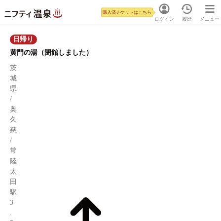
購入済チケットはこちら
ログイン
履歴
メニュー
日帰り
黄門の湯（閉館しました）
茨
城
県
/
奥
久
慈
/
常
陸
太
田
駅
3
.