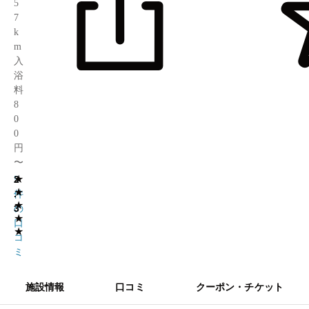
5
7
k
m
入
浴
料
8
0
0
円
〜
★
2
5
★
.
件
★
3
の
★
口
★
コ
ミ
施設情報
口コミ
クーポン・チケット