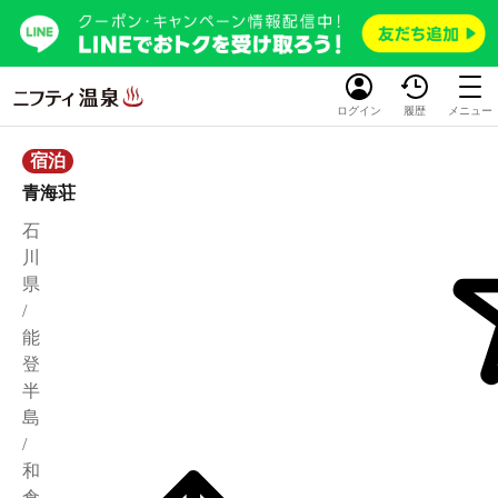
ログイン
履歴
メニュー
宿泊
青海荘
石
川
県
/
能
登
半
島
/
和
倉