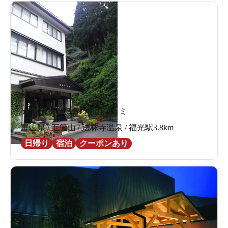
法林寺温泉
★
★
★
★
★
3.5
15件の口コミ
富山県 / 五箇山 / 法林寺温泉 / 福光駅3.8km
日帰り
宿泊
クーポンあり