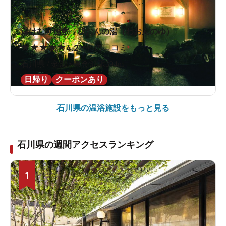
湯けむり屋敷 和おんの湯（わおんのゆ）
★
★
★
★
★
4.2
26件の口コミ
石川県 / 金沢 / 東金沢駅394m
日帰り
クーポンあり
石川県の
温浴施設をもっと見る
石川県の週間アクセスランキング
1