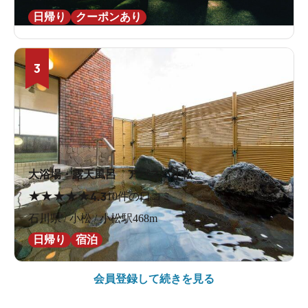
日帰り
クーポンあり
3
大浴場・露天風呂 アパスパ小松
★
★
★
★
★
4.3
10件の口コミ
石川県 / 小松 / 小松駅468m
日帰り
宿泊
会員登録して続きを見る