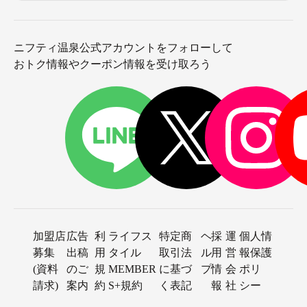
ニフティ温泉公式アカウントをフォローして
おトク情報やクーポン情報を受け取ろう
加盟店
広告
利
ライフス
特定商
ヘ
採
運
個人情
募集
出稿
用
タイル
取引法
ル
用
営
報保護
(資料
のご
規
MEMBER
に基づ
プ
情
会
ポリ
請求)
案内
約
S+規約
く表記
報
社
シー