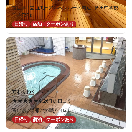
富山県 / 立山黒部アルペンルート周辺 / 奥田中学校
前駅737m
日帰り
宿泊
クーポンあり
辻わくわくランド
★
★
★
★
★
4.2
6件の口コミ
富山県 / 黒部 / 魚津駅1.1km
日帰り
宿泊
クーポンあり