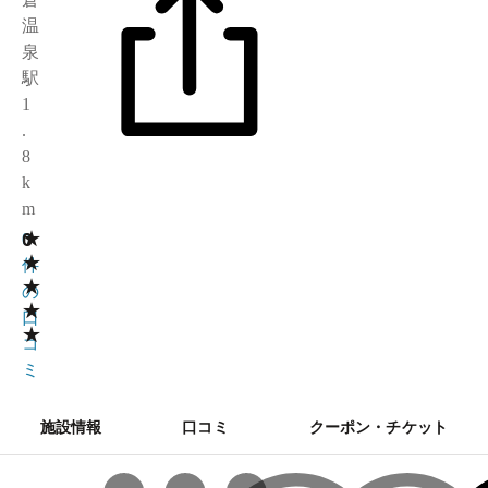
温
泉
駅
1
.
8
k
m
★
0
0
★
件
★
の
★
口
★
コ
ミ
施設情報
口コミ
クーポン・チケット