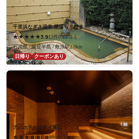
千里浜なぎさ温泉 里湯ちりはま
★
★
★
★
★
3.9
12件の口コミ
石川県 / 能登半島 / 敷浪駅2.0km
日帰り
クーポンあり
アパホテルステイ富山
★
★
★
★
★
0.0
0件の口コミ