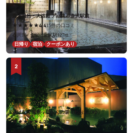
露天風呂・大浴殿 アパスパ金沢駅前
★
★
★
★
★
4.4
15件の口コミ
石川県 / 金沢 / 金沢駅127m
日帰り
宿泊
クーポンあり
2
湯けむり屋敷 和おんの湯（わおんのゆ）
★
★
★
★
★
4.2
26件の口コミ
石川県 / 金沢 / 東金沢駅394m