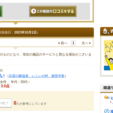
新投稿日：
2023年10月1日
）
前へ
1
次へ
のものとなり、現在の施設のサービスと異なる場合がございま
1日
い
（
志賀の郷温泉 いこいの村 能登半島
）
女性 、年代：50代～
3.0点
0
った！
人が
参考にしています