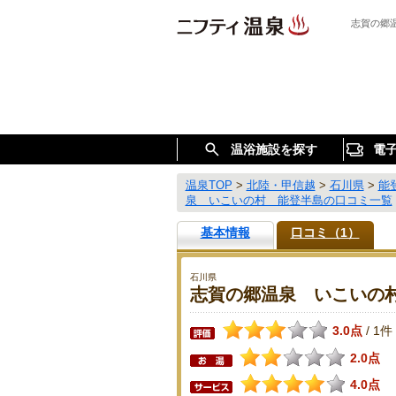
志賀の郷
温浴施設を探す
電
温泉TOP
>
北陸・甲信越
>
石川県
>
能
泉 いこいの村 能登半島の口コミ一覧
基本情報
口コミ（1）
石川県
志賀の郷温泉 いこいの
3.0点
1件
/
2.0点
4.0点