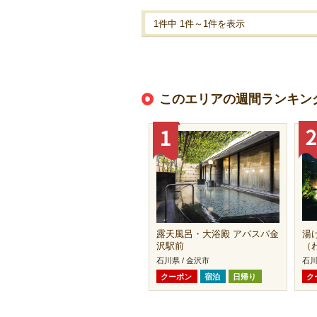
1件中 1件～1件を表示
このエリアの週間ランキン
露天風呂・大浴殿 アパスパ金
湯
沢駅前
（
石川県 / 金沢市
石川
クーポン
宿泊
日帰り
ク