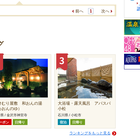
前へ
1
次へ
グ
けむり屋敷 和おんの湯
大浴場・露天風呂 アパスパ
わおんのゆ）
小松
県 / 金沢市神宮寺
石川県 / 小松市
ーポン
日帰り
宿泊
日帰り
ランキングをもっと見る