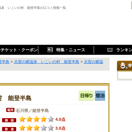
温泉 いこいの村 能登半島の口コミ情報一覧
子チケット・クーポン
特集・ニュース
ランキ
登半島
>
志賀の郷温泉 いこいの村 能登半島
>
志賀の郷温
村 能登半島
石川県／能登半島
4.0点
3.0点