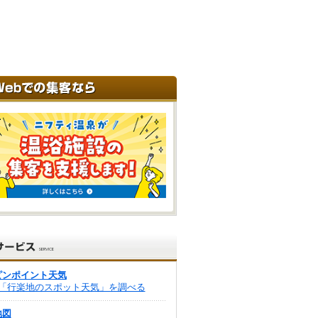
ピンポイント天気
「行楽地のスポット天気」を調べる
地図