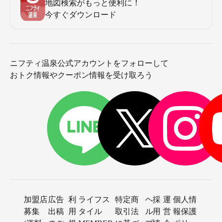
地図検索がもっと便利に！
今すぐダウンロード
ニフティ温泉公式アカウントをフォローして
おトク情報やクーポン情報を受け取ろう
加盟店
広告
利
ライフス
特定商
ヘ
採
運
個人情
募集
出稿
用
タイル
取引法
ル
用
営
報保護