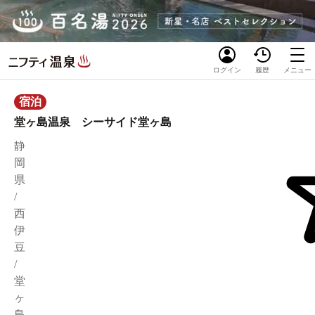
ログイン
履歴
メニュー
宿泊
堂ヶ島温泉 シーサイド堂ヶ島
静
岡
県
/
西
伊
豆
/
堂
ヶ
島