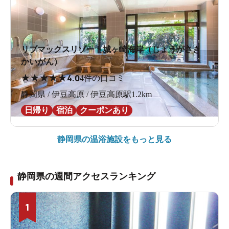
リブマックスリゾート城ヶ崎海岸（じょうがさき
かいがん）
★
★
★
★
★
4.0
4件の口コミ
静岡県 / 伊豆高原 / 伊豆高原駅1.2km
日帰り
宿泊
クーポンあり
静岡県の
温浴施設をもっと見る
静岡県の週間アクセスランキング
1