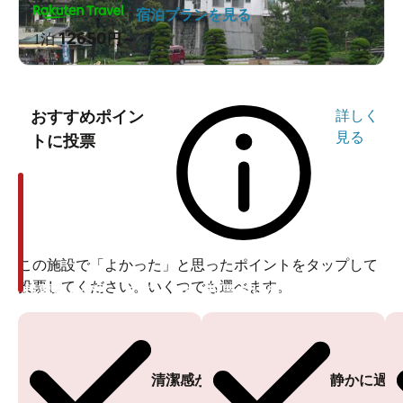
宿泊プランを見る
12650
1泊
円～
おすすめポイン
詳しく
見る
トに投票
この施設で「よかった」と思ったポイントをタップして
投票してください。いくつでも選べます。
投票ありがとうございます
投票ありがとうございます
清潔感がある
静かに過ご