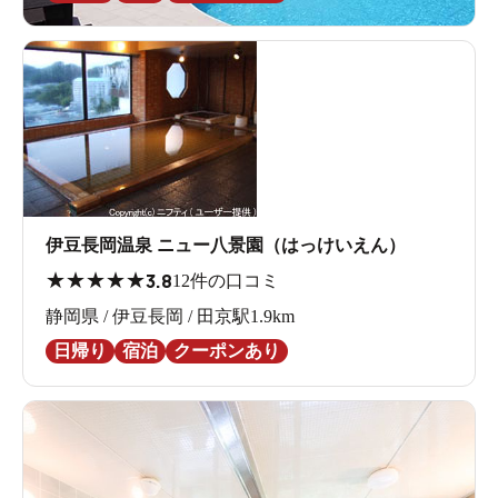
伊豆長岡温泉 ニュー八景園（はっけいえん）
★
★
★
★
★
3.8
12件の口コミ
静岡県 / 伊豆長岡 / 田京駅1.9km
日帰り
宿泊
クーポンあり