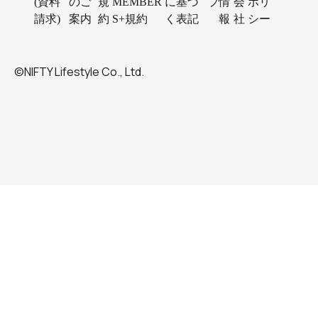
(資料
のご
規
MEMBER
に基づ
プ
情
会
ポリ
請求)
案内
約
S+規約
く表記
報
社
シー
©NIFTY Lifestyle Co., Ltd.