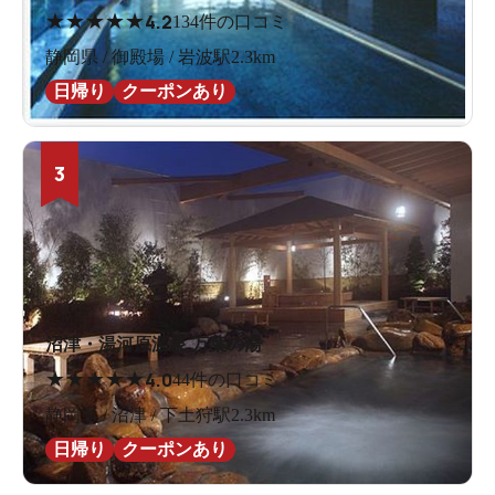
★
★
★
★
★
4.2
134件の口コミ
静岡県 / 御殿場 / 岩波駅2.3km
日帰り
クーポンあり
3
沼津・湯河原温泉 万葉の湯
★
★
★
★
★
4.0
44件の口コミ
静岡県 / 沼津 / 下土狩駅2.3km
日帰り
クーポンあり