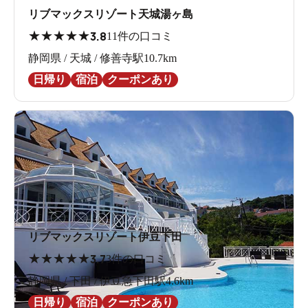
リブマックスリゾート天城湯ヶ島
★
★
★
★
★
3.8
11件の口コミ
静岡県 / 天城 / 修善寺駅10.7km
日帰り
宿泊
クーポンあり
リブマックスリゾート伊豆下田
★
★
★
★
★
3.7
3件の口コミ
静岡県 / 下田 / 伊豆急下田駅4.6km
日帰り
宿泊
クーポンあり