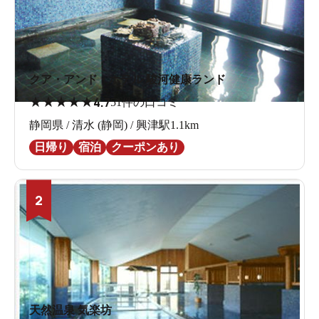
クア・アンド・ホテル 駿河健康ランド
★
★
★
★
★
4.7
51件の口コミ
静岡県 / 清水 (静岡) / 興津駅1.1km
日帰り
宿泊
クーポンあり
2
天然温泉 気楽坊