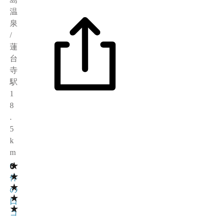
温
泉
/
蓮
台
寺
駅
1
8
.
5
k
m
★
0
0
★
件
★
の
★
口
★
コ