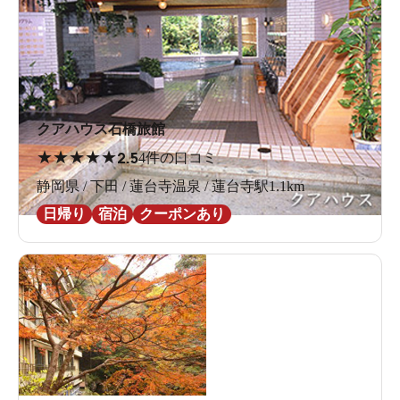
クアハウス石橋旅館
★
★
★
★
★
2.5
4件の口コミ
静岡県 / 下田 / 蓮台寺温泉 / 蓮台寺駅1.1km
日帰り
宿泊
クーポンあり