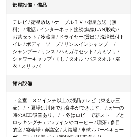
部屋設備・備品
テレビ / 衛星放送 / ケーブルＴＶ / 衛星放送（無
料） / 電話 / インターネット接続(無線LAN形式) /
お茶セット / 冷蔵庫 / ドライヤー(貸出) / 洗浄機付ト
イレ / ボディーソープ / リンスインシャンプー /
シャンプー / リンス / ハミガキセット / カミソリ /
シャワーキャップ / くし / タオル / バスタオル / 浴
衣 / スリッパ
館内設備
・全室 ３２インチ以上の液晶テレビ（東芝か三
菱） / ・夏場は川床でお食事ができます。万が一の
時のAED設置あり。 / ・冬はロビーで薪ストープと
ロッキングチェア♪ワインやコーヒー / 喫茶 / 多目
的室 / 宴会場 / 会議室 / 大浴場 / 卓球 / バーベキュー