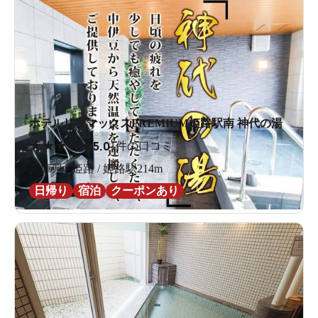
ホテルリブマックスPREMIUM姫路駅南 神代の湯
★
★
★
★
★
5.0
1件の口コミ
兵庫県 / 姫路 / 姫路駅214m
日帰り
宿泊
クーポンあり