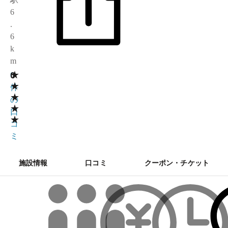
6
.
6
k
m
★
0
0
★
件
★
の
★
口
★
コ
ミ
施設情報
口コミ
クーポン・チケット