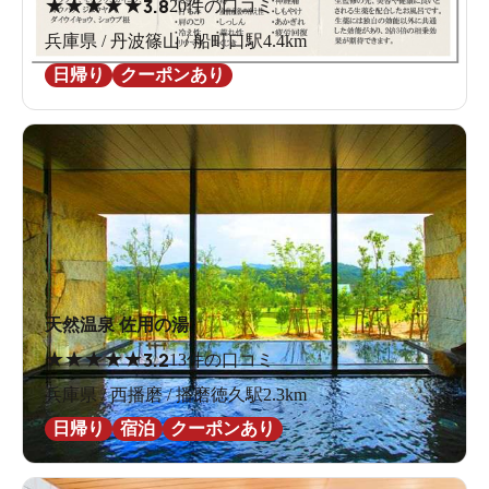
★
★
★
★
★
3.8
20件の口コミ
兵庫県 / 丹波篠山 / 船町口駅4.4km
日帰り
クーポンあり
天然温泉 佐用の湯
★
★
★
★
★
3.2
13件の口コミ
兵庫県 / 西播磨 / 播磨徳久駅2.3km
日帰り
宿泊
クーポンあり