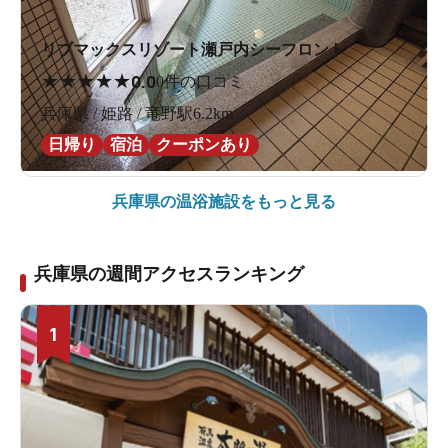
リブマックスリゾート瀬戸内シーフロント
★
★
★
★
★
0.0
0件の口コミ
兵庫県 / 姫路 / 竜野駅6.2km
日帰り
宿泊
クーポンあり
兵庫県の
温浴施設をもっと見る
兵庫県の週間アクセスランキング
1