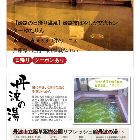
【姫路の日帰り温泉】姫路市はやしだ交流セン
ター ゆたりん
★
★
★
★
★
3.3
20件の口コミ
兵庫県 / 姫路 / 東觜崎駅4.1km
日帰り
クーポンあり
丹波市立薬草薬樹公園リフレッシュ館丹波の湯