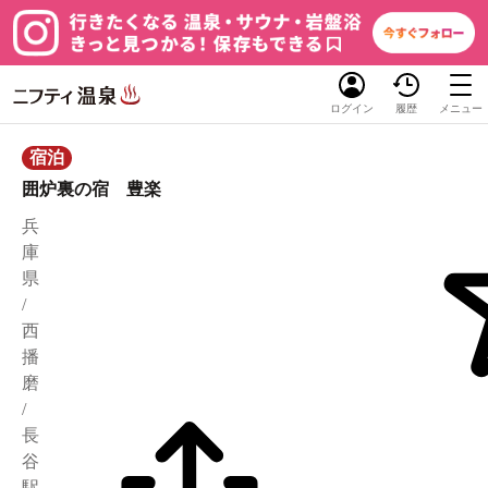
ログイン
履歴
メニュー
宿泊
囲炉裏の宿 豊楽
兵
庫
県
/
西
播
磨
/
長
谷
駅