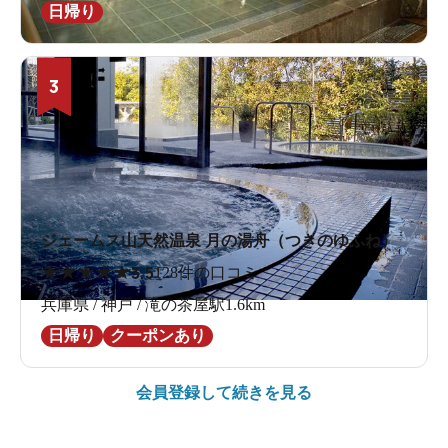
日帰り
3
ジェームス山天然温泉 月の湯舟（つきのゆふね）
★
★
★
★
★
3.5
128件の口コミ
兵庫県 / 神戸 / 滝の茶屋駅1.6km
日帰り
クーポンあり
会員登録して続きを見る