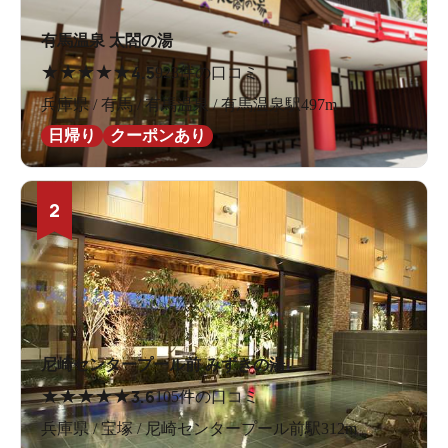
有馬温泉 太閤の湯
★
★
★
★
★
4.5
923件の口コミ
兵庫県 / 有馬 / 有馬温泉 / 有馬温泉駅497m
日帰り
クーポンあり
2
尼崎センタープール前 みずきの湯
★
★
★
★
★
3.6
105件の口コミ
兵庫県 / 宝塚 / 尼崎センタープール前駅312m