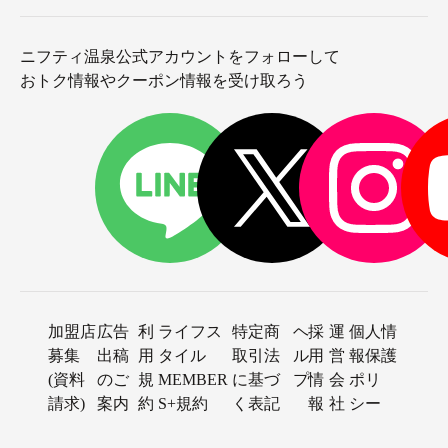
ニフティ温泉公式アカウントをフォローして
おトク情報やクーポン情報を受け取ろう
加盟店
広告
利
ライフス
特定商
ヘ
採
運
個人情
募集
出稿
用
タイル
取引法
ル
用
営
報保護
(資料
のご
規
MEMBER
に基づ
プ
情
会
ポリ
請求)
案内
約
S+規約
く表記
報
社
シー